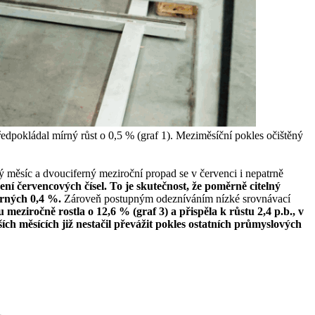
ředpokládal mírný růst o 0,5 % (graf 1). Meziměsíční pokles očištěný
lý měsíc a dvouciferný meziroční propad se v červenci i nepatrně
ní červencových čísel. To je skutečnost, že poměrně citelný
írných 0,4 %.
Zároveň postupným odezníváním nízké srovnávací
meziročně rostla o 12,6 % (graf 3) a přispěla k růstu 2,4 p.b., v
ších měsících již nestačil převážit pokles ostatních průmyslových