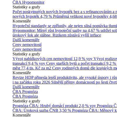
ČBA Hypomonitor
Statistiky a grafy
Počet poskytnutých nových hypoték bez a s refinancováním a
nových hypoték
4,79 %
Průměrná velikost nové hypotéky
4,68
Komentáře
Hypoteční standardy se zpřísnily, ale nejen silná poptávka tl
Hypomonitor: Mírný růst hypoteční sazby na 4,67 % udržel soli
úrokový šok ale slábne. Rizikem zůstává vyšší inflace
Další komentáře
Ceny nemovitostí
Ceny nemovitostí
Statistiky a grafy
Vývoj nabídkových cen nemovitostí
12,9 % yoy
Vývoj realizo
transakcí
9,4 % yoy
Ceny starších bytů a počet transakcí
9,2 %
měst
77,4 tis. Kč za m2
Ceny rodinných domů dle krajských m
Komentáře
Revize HDP přinesla lepší produktivitu, ale vysoké úspory i růs
i na začátku roku 2026
Silnější příjmy domácností po šesti čtvr
Další komentáře
ČBA Prognóza
ČBA Prognóza
Statistiky a grafy
Prognóza ČBA: Hrubý domácí produkt
2,0 % yoy
Prognóza ČB
ČBA: Úroková sazba ČNB
3,50 %
Prognóza ČBA: Měnový ku
Komentáře