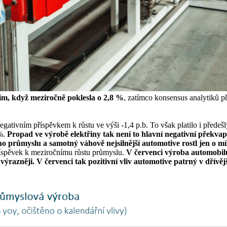
m, když meziročně poklesla o 2,8 %
, zatímco konsensus analytiků p
negativním příspěvkem k růstu ve výši -1,4 p.b. To však platilo i předeš
 %.
Propad ve výrobě elektřiny tak není to hlavní negativní překvape
o průmyslu a samotný váhově nejsilnější automotive rostl jen o m
příspěvek k meziročnímu růstu průmyslu.
V červenci výroba automobilu 
 výrazněji. V červenci tak pozitivní vliv automotive patrný v dřívěj