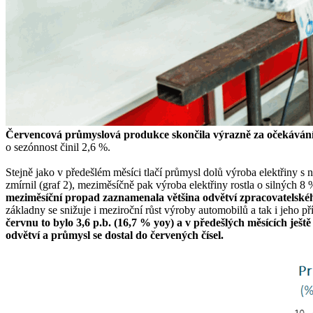
Červencová průmyslová produkce skončila výrazně za očekávání
o sezónnost činil 2,6 %.
Stejně jako v předešlém měsíci tlačí průmysl dolů výroba elektřiny s 
zmírnil (graf 2), meziměsíčně pak výroba elektřiny rostla o silných 8
meziměsíční propad zaznamenala většina odvětví zpracovatelskéh
základny se snižuje i meziroční růst výroby automobilů a tak i jeho 
červnu to bylo 3,6 p.b. (16,7 % yoy) a v předešlých měsících ještě
odvětví a průmysl se dostal do červených čísel.