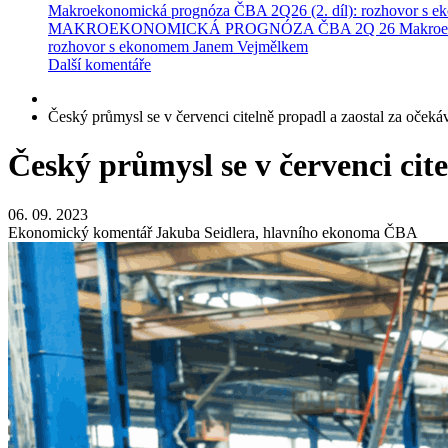
Makroekonomická prognóza ČBA 2Q26 (2. díl): rozhovor s 
MAKROEKONOMICKÁ PROGNÓZA ČBA 2Q 26
Makroe
rozhovor s ekonomem Janem Vejmělkem
Další komentáře
Český průmysl se v červenci citelně propadl a zaostal za oček
Český průmysl se v červenci cit
06. 09. 2023
Ekonomický komentář Jakuba Seidlera, hlavního ekonoma ČBA