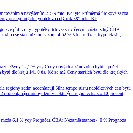
nancováním a navýšením
215,9 mld. Kč; ytd
Průměrná úroková sazba
emy poskytnutých hypoték za celý rok
385 mld. Kč
ace přibrzdily hypotéky, trh však i v červnu zůstal silný
ČBA
maxima se stále nízkou sazbou 4,52 %
Vlna refixací hypoték sílí,
Praze, %yoy
12,1 % yoy
Ceny nových a zánovních bytů a počet
bytů dle krajů
141,0 tis. Kč za m2
Ceny starších bytů dle krajských
ale regiony zatím neochlazují
Silné tempo růstu nabídkových cen bytů
12 procent, nájemní bydlení v některých regionech až o 10 procent
á mzda
6,1 % yoy
Prognóza ČBA: Nezaměstnanost
4,8 %
Prognóza