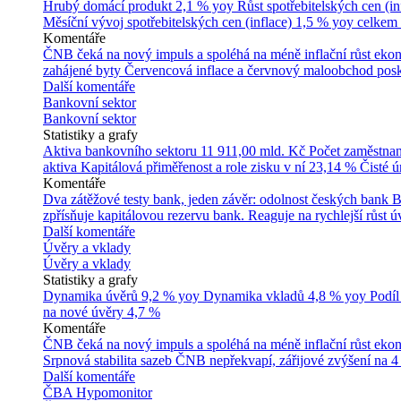
Hrubý domácí produkt
2,1 % yoy
Růst spotřebitelských cen (in
Měsíční vývoj spotřebitelských cen (inflace)
1,5 % yoy celkem
Komentáře
ČNB čeká na nový impuls a spoléhá na méně inflační růst ek
zahájené byty
Červencová inflace a červnový maloobchod posk
Další komentáře
Bankovní sektor
Bankovní sektor
Statistiky a grafy
Aktiva bankovního sektoru
11 911,00 mld. Kč
Počet zaměstna
aktiva
Kapitálová přiměřenost a role zisku v ní
23,14 %
Čisté 
Komentáře
Dva zátěžové testy bank, jeden závěr: odolnost českých bank
B
zpřísňuje kapitálovou rezervu bank. Reaguje na rychlejší růst úv
Další komentáře
Úvěry a vklady
Úvěry a vklady
Statistiky a grafy
Dynamika úvěrů
9,2 % yoy
Dynamika vkladů
4,8 % yoy
Podíl
na nové úvěry
4,7 %
Komentáře
ČNB čeká na nový impuls a spoléhá na méně inflační růst ek
Srpnová stabilita sazeb ČNB nepřekvapí, zářijové zvýšení na 4
Další komentáře
ČBA Hypomonitor