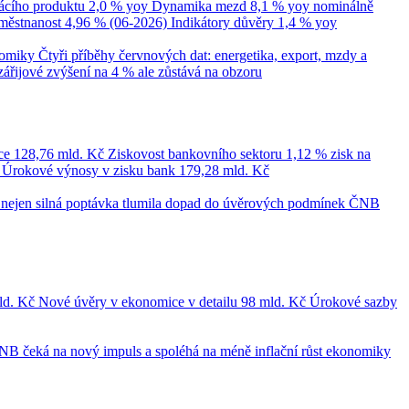
cího produktu
2,0 % yoy
Dynamika mezd
8,1 % yoy nominálně
městnanost
4,96 % (06-2026)
Indikátory důvěry
1,4 % yoy
nomiky
Čtyři příběhy červnových dat: energetika, export, mzdy a
zářijové zvýšení na 4 % ale zůstává na obzoru
ce
128,76 mld. Kč
Ziskovost bankovního sektoru
1,12 % zisk na
č
Úrokové výnosy v zisku bank
179,28 mld. Kč
le nejen silná poptávka tlumila dopad do úvěrových podmínek
ČNB
ld. Kč
Nové úvěry v ekonomice v detailu
98 mld. Kč
Úrokové sazby
NB čeká na nový impuls a spoléhá na méně inflační růst ekonomiky