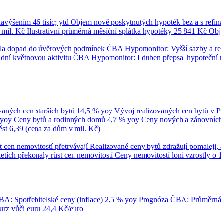
 navýšením
46 tisíc; ytd
Objem nově poskytnutých hypoték bez a s refi
 mil. Kč
Ilustrativní průměrná měsíční splátka hypotéky
25 841 Kč
Obj
umila dopad do úvěrových podmínek
ČBA Hypomonitor: Vyšší sazby a regul
dní květnovou aktivitu
ČBA Hypomonitor: I duben přepsal hypoteční 
vaných cen starších bytů
14,5 % yoy
Vývoj realizovaných cen bytů v 
 yoy
Ceny bytů a rodinných domů
4,7 % yoy
Ceny nových a zánovních 
ěst
6,39 (cena za dům v mil. Kč)
t cen nemovitostí přetrvávají
Realizované ceny bytů zdražují pomaleji, 
tletích překonaly růst cen nemovitostí
Ceny nemovitostí loni vzrostly o 
A: Spotřebitelské ceny (inflace)
2,5 % yoy
Prognóza ČBA: Průměrn
rz vůči euru
24,4 Kč/euro