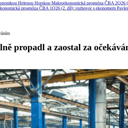
ekonomkou Helenou Horskou
Makroekonomická prognóza ČBA 2Q26 (1
konomická prognóza ČBA 1Q26 (2. díl): rozhovor s ekonomem Pavl
áváním
elně propadl a zaostal za očekáv