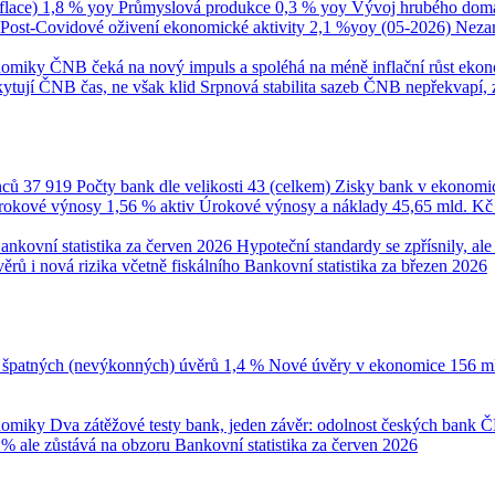
flace)
1,8 % yoy
Průmyslová produkce
0,3 % yoy
Vývoj hrubého domá
Post-Covidové oživení ekonomické aktivity
2,1 %yoy (05-2026)
Neza
onomiky
ČNB čeká na nový impuls a spoléhá na méně inflační růst eko
ytují ČNB čas, ne však klid
Srpnová stabilita sazeb ČNB nepřekvapí, 
nců
37 919
Počty bank dle velikosti
43 (celkem)
Zisky bank v ekonomi
úrokové výnosy
1,56 % aktiv
Úrokové výnosy a náklady
45,65 mld. K
ankovní statistika za červen 2026
Hypoteční standardy se zpřísnily, a
ěrů i nová rizika včetně fiskálního
Bankovní statistika za březen 2026
 špatných (nevýkonných) úvěrů
1,4 %
Nové úvěry v ekonomice
156 m
onomiky
Dva zátěžové testy bank, jeden závěr: odolnost českých bank
Č
 % ale zůstává na obzoru
Bankovní statistika za červen 2026