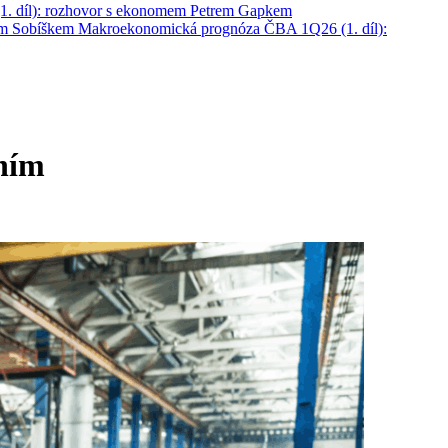
. díl): rozhovor s ekonomem Petrem Gapkem
em Sobíškem
Makroekonomická prognóza ČBA 1Q26 (1. díl):
áním