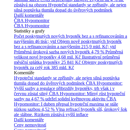
zůstává na obzoru
Hypoteční standardy se zpřísnily, ale nejen
silná poptávka tlumila dopad do úvěrových podmínek
Další komentáře
ČBA Hypomonitor
ČBA Hypomonitor
Statistiky a grafy
Počet poskytnutých nových hypoték bez a s refinancováním a
navýšením
46 tisíc; ytd
Objem nově poskytnutých hypoték
bez a s refinancováním a navýšením
215,9 mld. Kč; ytd
Průměrná úroková sazba nových hypoték
4,79 %
Průměrná
velikost nové hypotéky
4,68 mil. Kč
Ilustrativní průměrná
měsíční splátka hypotéky
25 841 Kč
Objemy poskytnutých
hypoték za celý rok
385 mld. Kč
Komentáře
Hypoteční standardy se zpřísnily, ale nejen silná poptávka
tlumila dopad do úvěrových podmínek
ČBA Hypomonitor:
Vyšší sazby a regulace přibrzdily hypotéky, trh však i v
červnu zůstal silný
ČBA Hypomonitor: Mírný růst hypoteční
sazby na 4,67 % udržel solidní květnovou aktivitu
ČBA
Hypomonitor: I duben přepsal hypoteční maxima se stále
nízkou sazbou 4,52 %
Vlna refixací hypoték sílí, úrokový šok
ale slábne. Rizikem zůstává vyšší inflace
Další komentáře
Ceny nemovitostí