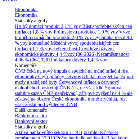
Ekonomika
Ekonomika
Statistiky a grafy
Hrubý domácí produkt
2,1 % yoy
Růst spotřebitelských cen
(inflace)
1,8 % yoy
Průmyslová produkce
1,9 % yoy
Vývoj
hrubého domácího produktu
2,0 % yoy
Dynamika mezd
8,1
% yoy nominálně
Měsíční vývoj spotřebitelských cen
(inflace)
1,7 % yoy celkem
Post-Covidové oživení
ekonomické aktivity
4,4 %yoy (06-2026)
Nezaměstnanost
4,96 % (06-2026)
Indikátory důvěry
1,4 % yoy
Komentáře
ČNB čeká na nový impuls a spoléhá na méně inflační růst
ekonomiky
Čtyři příběhy červnových dat: energetika, export,
mzdy a zahájené byty
Červencová inflace a červnový
maloobchod poskytují ČNB čas, ne však klid
Srpnová
stabilita sazeb ČNB nepřekvapí, zářijové zvýšení na 4 % ale
zůstává na obzoru
Česká ekonomika mírně zrychlila, růst
však zůstal pod výhledem ČNB
Další komentáře
Bankovní sektor
Bankovní sektor
Statistiky a grafy
Aktiva bankovního sektoru
11 911,00 mld. Kč
Počet
zaměstnanců
37 919
Počty bank dle velikosti
43 (celkem)