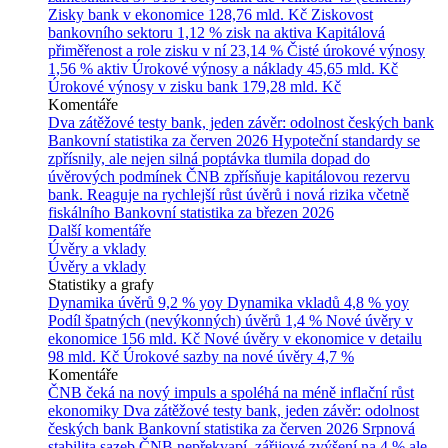
Zisky bank v ekonomice
128,76 mld. Kč
Ziskovost
bankovního sektoru
1,12 % zisk na aktiva
Kapitálová
přiměřenost a role zisku v ní
23,14 %
Čisté úrokové výnosy
1,56 % aktiv
Úrokové výnosy a náklady
45,65 mld. Kč
Úrokové výnosy v zisku bank
179,28 mld. Kč
Komentáře
Dva zátěžové testy bank, jeden závěr: odolnost českých bank
Bankovní statistika za červen 2026
Hypoteční standardy se
zpřísnily, ale nejen silná poptávka tlumila dopad do
úvěrových podmínek
ČNB zpřísňuje kapitálovou rezervu
bank. Reaguje na rychlejší růst úvěrů i nová rizika včetně
fiskálního
Bankovní statistika za březen 2026
Další komentáře
Úvěry a vklady
Úvěry a vklady
Statistiky a grafy
Dynamika úvěrů
9,2 % yoy
Dynamika vkladů
4,8 % yoy
Podíl špatných (nevýkonných) úvěrů
1,4 %
Nové úvěry v
ekonomice
156 mld. Kč
Nové úvěry v ekonomice v detailu
98 mld. Kč
Úrokové sazby na nové úvěry
4,7 %
Komentáře
ČNB čeká na nový impuls a spoléhá na méně inflační růst
ekonomiky
Dva zátěžové testy bank, jeden závěr: odolnost
českých bank
Bankovní statistika za červen 2026
Srpnová
stabilita sazeb ČNB nepřekvapí, zářijové zvýšení na 4 % ale