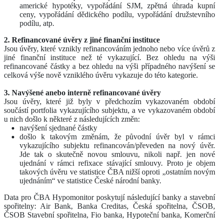
americké hypotéky, vypořádání SJM, zpětná úhrada kupní
ceny, vypořádání dědického podílu, vypořádání družstevního
podílu, atp.
2. Refinancované úvěry z jiné finanční instituce
Jsou úvěry, které vznikly refinancováním jednoho nebo více úvěrů z
jiné finanční instituce než té vykazující. Bez ohledu na výši
refinancované částky a bez ohledu na výši případného navýšení se
celková výše nově vzniklého úvěru vykazuje do této kategorie.
3. Navýšené anebo interně refinancované úvěry
Jsou úvěry, které již byly v předchozím vykazovaném období
součástí portfolia vykazujícího subjektu, a ve vykazovaném období
u nich došlo k některé z následujících změn:
navýšení sjednané částky
došlo k takovým změnám, že původní úvěr byl v rámci
vykazujícího subjektu refinancován/převeden na nový úvěr.
Jde tak o skutečně novou smlouvu, nikoli např. jen nové
ujednání v rámci refixace stávající smlouvy. Proto je objem
takových úvěru ve statistice ČBA nižší oproti „ostatním novým
ujednáním“ ve statistice České národní banky.
Data pro ČBA Hypomonitor poskytují následující banky a stavební
spořitelny: Air Bank, Banka Creditas, Česká spořitelna, ČSOB,
ČSOB Stavební spořitelna, Fio banka, Hypoteční banka, Komerční