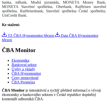
banka, mBank, Modrá pyramida, MONETA Money Bank,
MONETA Stavební spořitelna, Oberbank, Raiffeisen stavební
spořitelna, Raiffeisenbank, Stavební spořitelna České spořitelny,
UniCredit Bank.
Ke stažení:
TZ ČBA Hypomonitor březen
Data ČBA Hypomonitor
březen
ČBA Monitor
Ekonomika
Bankovní sektor
Úvěry a vklady
ČBA Hypomonitor
Ceny nemovitostí
ČBA Prognóza
ČBA Monitor
je interaktivní a rychlý přehled informací o vývoji
ekonomiky a bankovního sektoru v České republice doplněný
komentáři odborníků ČBA.