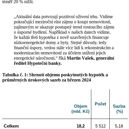
téměř 20 % nižší.
„Aktuální data potvrzují pozitivní oživení trhu. Vidíme
pokračující meziroční růst zájmu o koupi nemovitostí,
zajímavým se ukazuje postupný trend rostoucího zájmu
o úsporné bydlení. Například v našich datech vidíme,
že každá třetí hypotéka z nově uzavřených financuje
nízkoenergetické domy a byty. Stejné důvody, tedy
finanční úspory, vedou stále více lidí k rekonstrukcím a
modernizacím nemovitostí za účelem snížení jejich
energetické náročnosti,“ říká
Martin Vašek, generální
ředitel Hypoteční banky.
Tabulka č. 1: Shrnutí objemu poskytnutých hypoték a
průměrných úrokových sazeb za březen 2024
Počet
Objem
Sazba
(mld. Kč)
(%)
Celkem
18,2
5 512
5,18