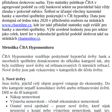
příslušnou úrokovou sazbu. Tyto statistiky publikuje ČBA v
agregované podobě za celý bankovní sektor na pravidelné bázi vždy
zhruba v polovině měsíce. Šetření se účastní všechny tuzemské
banky a stavební spořitelny poskytující v ČR hypotéky. Data jsou
dostupná od ledna roku 2020 v přiloženém souboru na stránkách
www.cbaonline.cz
, kde lze také příslušné statistiky najít zvlášť pro
banky a stavební spořitelny. Výše uvedené hodnoty jsou pro sektor
jako celek, které lze v jednoduché grafické podobě sledovat také na
stránkách
cbamonitor.cz
.
Metodika ČBA Hypomonitoru
ČBA Hypomonitor rozděluje poskytnuté hypoteční úvěry bank a
stavebních spořitelen domácnostem do několika kategorií tak, aby
byly rozlišeny nové úvěry od refinancovaných či interních refixací.
Nové úvěry jsou pak vykazovány v kategoriích dle účelu úvěru:
1. Nové úvěry
Jsou úvěry, jejichž celý objem poprvé vstupuje do ekonomiky. Do
této kategorie nepatří konsolidace úvěrů anebo refinancování úvěrů.
Dělí se do tří kategorií:
Nákup nemovitosti
Výstavba nemovitosti – včetně rekonstrukce nemovitosti
Ostatní nová ujednání – pouze nové úvěry, které nijak
nesouvisí s koupí nebo výstavbou nemovitosti, např. tzv.