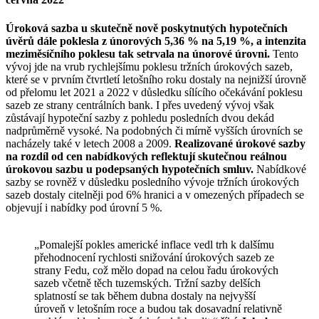
Úroková sazba u skutečně nově poskytnutých hypotečních
úvěrů dále poklesla z únorových 5,36 % na 5,19 %, a intenzita
meziměsíčního poklesu tak setrvala na únorové úrovni.
Tento
vývoj jde na vrub rychlejšímu poklesu tržních úrokových sazeb,
které se v prvním čtvrtletí letošního roku dostaly na nejnižší úrovně
od přelomu let 2021 a 2022 v důsledku sílícího očekávání poklesu
sazeb ze strany centrálních bank. I přes uvedený vývoj však
zůstávají hypoteční sazby z pohledu posledních dvou dekád
nadprůměrně vysoké. Na podobných či mírně vyšších úrovních se
nacházely také v letech 2008 a 2009.
Realizované úrokové sazby
na rozdíl od cen nabídkových reflektují skutečnou reálnou
úrokovou sazbu u podepsaných hypotečních smluv.
Nabídkové
sazby se rovněž v důsledku posledního vývoje tržních úrokových
sazeb dostaly citelněji pod 6% hranici a v omezených případech se
objevují i nabídky pod úrovní 5 %.
„Pomalejší pokles americké inflace vedl trh k dalšímu
přehodnocení rychlosti snižování úrokových sazeb ze
strany Fedu, což mělo dopad na celou řadu úrokových
sazeb včetně těch tuzemských. Tržní sazby delších
splatností se tak během dubna dostaly na nejvyšší
úroveň v letošním roce a budou tak dosavadní relativně