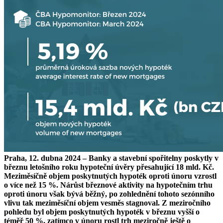
Praha, 12. dubna 2024 – Banky a stavební spořitelny poskytly v
březnu letošního roku hypoteční úvěry přesahující 18 mld. Kč.
Meziměsíčně objem poskytnutých hypoték oproti únoru vzrostl
o více než 15 %. Nárůst březnové aktivity na hypotečním trhu
oproti únoru však bývá běžný, po zohlednění tohoto sezónního
vlivu tak meziměsíční objem vesměs stagnoval. Z meziročního
pohledu byl objem poskytnutých hypoték v březnu vyšší o
téměř 50 %, zatímco v únoru rostl trh meziročně ještě o