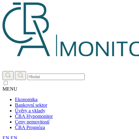
MENU
Ekonomika
Bankovní sektor
Úvěry a vklady
ČBA Hypomonitor
Ceny nemovitostí
ČBA Prognóza
EN
EN