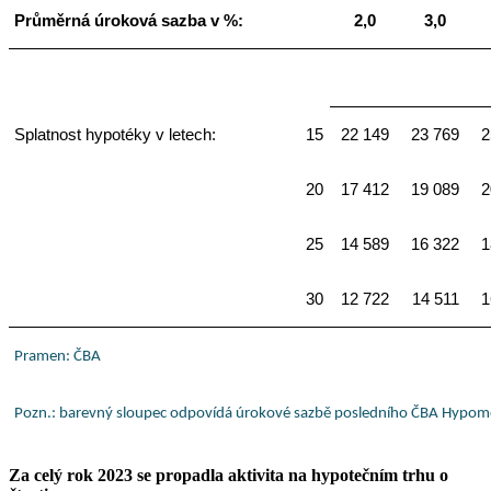
Průměrná úroková sazba v %:
2,0
3,0
Splatnost hypotéky v letech:
15
22 149
23 769
2
20
17 412
19 089
2
25
14 589
16 322
1
30
12 722
14 511
1
Pramen: ČBA
Pozn.: barevný sloupec odpovídá úrokové sazbě posledního ČBA Hypomoni
Za celý rok 2023 se propadla aktivita na hypotečním trhu o