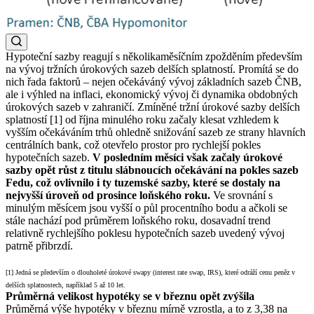
Hypoteční sazby reagují s několikaměsíčním zpožděním především
na vývoj tržních úrokových sazeb delších splatností. Promítá se do
nich řada faktorů – nejen očekáváný vývoj základních sazeb ČNB,
ale i výhled na inflaci, ekonomický vývoj či dynamika obdobných
úrokových sazeb v zahraničí. Zmíněné tržní úrokové sazby delších
splatností [1] od října minulého roku začaly klesat vzhledem k
vyšším očekáváním trhů ohledně snižování sazeb ze strany hlavních
centrálních bank, což otevřelo prostor pro rychlejší pokles
hypotečních sazeb.
V posledním měsíci však začaly úrokové
sazby opět růst z titulu slábnoucích očekávání na pokles sazeb
Fedu, což ovlivnilo i ty tuzemské sazby, které se dostaly na
nejvyšší úroveň od prosince loňského roku.
Ve srovnání s
minulým měsícem jsou vyšší o půl procentního bodu a ačkoli se
stále nachází pod průměrem loňského roku, dosavadní trend
relativně rychlejšího poklesu hypotečních sazeb uvedený vývoj
patrně přibrzdí.
[1] Jedná se především o dlouholeté úrokové swapy (interest rate swap, IRS), které odráží cenu peněz v
delších splatnostech, například 5 až 10 let.
Průměrná velikost hypotéky se v březnu opět zvýšila
Průměrná výše hypotéky v březnu mírně vzrostla, a to z 3,38 na