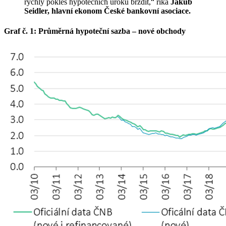
rychlý pokles hypotečních úroků brzdit,“ říká
Jakub
Seidler, hlavní ekonom České bankovní asociace.
Graf č. 1: Průměrná hypoteční sazba – nové obchody