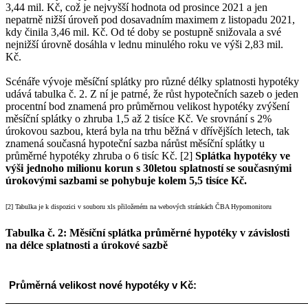
3,44 mil. Kč, což je nejvyšší hodnota od prosince 2021 a jen
nepatrně nižší úroveň pod dosavadním maximem z listopadu 2021,
kdy činila 3,46 mil. Kč. Od té doby se postupně snižovala a své
nejnižší úrovně dosáhla v lednu minulého roku ve výši 2,83 mil.
Kč.
Scénáře vývoje měsíční splátky pro různé délky splatnosti hypotéky
udává tabulka č. 2. Z ní je patrné, že růst hypotečních sazeb o jeden
procentní bod znamená pro průměrnou velikost hypotéky zvýšení
měsíční splátky o zhruba 1,5 až 2 tisíce Kč. Ve srovnání s 2%
úrokovou sazbou, která byla na trhu běžná v dřívějších letech, tak
znamená současná hypoteční sazba nárůst měsíční splátky u
průměrné hypotéky zhruba o 6 tisíc Kč. [2]
Splátka hypotéky ve
výši jednoho milionu korun s 30letou splatností se současnými
úrokovými sazbami se pohybuje kolem 5,5 tisíce Kč.
[2] Tabulka je k dispozici v souboru xls přiloženém na webových stránkách ČBA Hypomonitoru
Tabulka č. 2: Měsíční splátka průměrné hypotéky v závislosti
na délce splatnosti a úrokové sazbě
Průměrná velikost nové hypotéky v Kč: