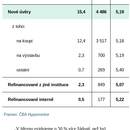
Nové úvěry
15,4
4 486
5,19
z toho:
na koupi
12,4
3 517
5,18
na výstavbu
2,3
700
5,19
ostatní
0,7
269
5,40
Refinancované z jiné instituce
2,3
849
5,07
Refinancované interně
0,5
177
5,22
Pramen: ČBA Hypomonitor
„V březnu evidujeme o 50 % více žádostí, než byl