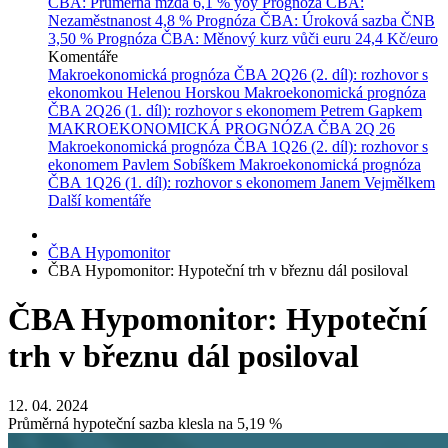
ČBA: Průměrná mzda
6,1 % yoy
Prognóza ČBA:
Nezaměstnanost
4,8 %
Prognóza ČBA: Úroková sazba ČNB
3,50 %
Prognóza ČBA: Měnový kurz vůči euru
24,4 Kč/euro
Komentáře
Makroekonomická prognóza ČBA 2Q26 (2. díl): rozhovor s
ekonomkou Helenou Horskou
Makroekonomická prognóza
ČBA 2Q26 (1. díl): rozhovor s ekonomem Petrem Gapkem
MAKROEKONOMICKÁ PROGNÓZA ČBA 2Q 26
Makroekonomická prognóza ČBA 1Q26 (2. díl): rozhovor s
ekonomem Pavlem Sobíškem
Makroekonomická prognóza
ČBA 1Q26 (1. díl): rozhovor s ekonomem Janem Vejmělkem
Další komentáře
ČBA Hypomonitor
ČBA Hypomonitor: Hypoteční trh v březnu dál posiloval
ČBA Hypomonitor: Hypoteční
trh v březnu dál posiloval
12. 04. 2024
Průměrná hypoteční sazba klesla na 5,19 %