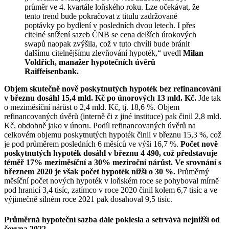
průměr ve 4. kvartále loňského roku. Lze očekávat, že
tento trend bude pokračovat z titulu zadržované
poptávky po bydlení v posledních dvou letech. I přes
citelné snížení sazeb ČNB se cena delších úrokových
swapů naopak zvýšila, což v tuto chvíli bude bránit
dalšímu citelnějšímu zlevňování hypoték,“ uvedl
Milan
Voldřich, manažer hypotečních úvěrů
Raiffeisenbank.
Objem skutečně nově poskytnutých hypoték bez refinancování
v březnu dosáhl 15,4 mld. Kč po únorových 13 mld. Kč.
Jde tak
o meziměsíční nárůst o 2,4 mld. Kč, tj. 18,6 %. Objem
refinancovaných úvěrů (interně či z jiné instituce) pak činil 2,8 mld.
Kč, obdobně jako v únoru. Podíl refinancovaných úvěrů na
celkovém objemu poskytnutých hypoték činil v březnu 15,3 %, což
je pod průměrem posledních 6 měsíců ve výši 16,7 %.
Počet nově
poskytnutých hypoték dosáhl v březnu 4 490, což představuje
téměř 17% meziměsíční a 30% meziroční nárůst. Ve srovnání s
březnem 2020 je však počet hypoték nižší o 30 %.
Průměrný
měsíční počet nových hypoték v loňském roce se pohyboval mírně
pod hranicí 3,4 tisíc, zatímco v roce 2020 činil kolem 6,7 tisíc a ve
výjimečně silném roce 2021 pak dosahoval 9,5 tisíc.
Průměrná hypoteční sazba dále poklesla a setrvává nejnižší od
června 2022