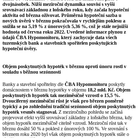
dvojnásobek. Nižší meziroční dynamika souvisí s vyšší
srovnávací základnou z loňského roku, kdy začala hypoteční
aktivita od března oživovat. Průměrná hypoteční sazba u
nových úvěrů v březnu pokračovala v rychlejším poklesu a
snížila se na 5,19 % z únorových 5,36 %, což je stále nejnižší
hodnota od června roku 2022. Uvedené informace plynou z
údajů ČBA Hypomonitoru, který zachycuje data všech
tuzemských bank a stavebních spořitelen poskytujících
hypoteční úvěry.
Objem poskytnutých hypoték v březnu oproti únoru rostl v
souladu s běžnou sezónností
Banky a stavební spořitelny dle
ČBA Hypomonitoru
poskytly
domácnostem v březnu hypotéky v objemu
18,2 mld. Kč. Objem
poskytnutých hypoték tak meziměsíčně vzrostl o 15,5 %.
Dvouciferný meziměsíční růst je však pro březen poměrně
typický a po zohlednění tradiční sezónnosti objem poskytnutých
hypoték vesměs stagnoval.
Z meziročního pohledu se začíná
projevovat efekt vyšší srovnávací základny z loňského března, kdy
objem hypoték meziměsíčně citelně vzrostl. Meziroční růst tak v
březnu dosáhl 50 % a poklesl z únorových 100 %. Ve srovnání s
březnem roku 2020 byl však objem poskytnutých hypoték stále o