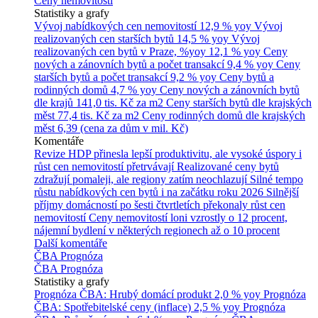
Ceny nemovitostí
Statistiky a grafy
Vývoj nabídkových cen nemovitostí
12,9 % yoy
Vývoj
realizovaných cen starších bytů
14,5 % yoy
Vývoj
realizovaných cen bytů v Praze, %yoy
12,1 % yoy
Ceny
nových a zánovních bytů a počet transakcí
9,4 % yoy
Ceny
starších bytů a počet transakcí
9,2 % yoy
Ceny bytů a
rodinných domů
4,7 % yoy
Ceny nových a zánovních bytů
dle krajů
141,0 tis. Kč za m2
Ceny starších bytů dle krajských
měst
77,4 tis. Kč za m2
Ceny rodinných domů dle krajských
měst
6,39 (cena za dům v mil. Kč)
Komentáře
Revize HDP přinesla lepší produktivitu, ale vysoké úspory i
růst cen nemovitostí přetrvávají
Realizované ceny bytů
zdražují pomaleji, ale regiony zatím neochlazují
Silné tempo
růstu nabídkových cen bytů i na začátku roku 2026
Silnější
příjmy domácností po šesti čtvrtletích překonaly růst cen
nemovitostí
Ceny nemovitostí loni vzrostly o 12 procent,
nájemní bydlení v některých regionech až o 10 procent
Další komentáře
ČBA Prognóza
ČBA Prognóza
Statistiky a grafy
Prognóza ČBA: Hrubý domácí produkt
2,0 % yoy
Prognóza
ČBA: Spotřebitelské ceny (inflace)
2,5 % yoy
Prognóza