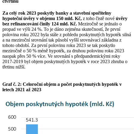
čtvrtinu
Za celý rok 2023 poskytly banky a stavební spořitelny
hypoteční úvěry v objemu 150 mld. Kč,
z toho čistě nové
úvěry
bez refinancování činily 124 mld. Kč.
Meziročně se jednalo o
propad ve výši 24 %. To je dáno zejména skutečností, že první
polovina roku 2022 byla stále z pohledu poskytnutých hypoték silná
a na meziroční srovnání tak působí vyšší srovnávací základna z
tohoto období. Za první polovinu roku 2023 se tak poskytlo
meziročně o 50 % méně hypoték, za druhou polovinu roku 2023
naopak přes 50 % více. Ve srovnání s předpandemickými roky
2017-2019 byl objem poskytnutých hypoték v roce 2023 zhruba o
třetinu nižší.
Graf č. 2: Celoroční objem a počet poskytnutých hypoték v
letech 2021 až 2023