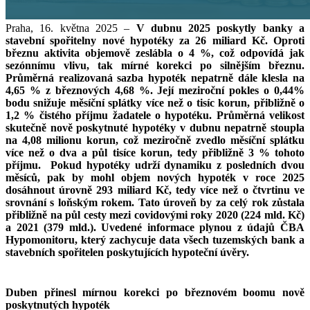
Praha, 16. května 2025 –
V dubnu 2025 poskytly banky a
stavební spořitelny nové hypotéky za 26 miliard Kč. Oproti
březnu aktivita objemově zeslábla o 4 %, což odpovídá jak
sezónnímu vlivu, tak mírné korekci po silnějším březnu.
Průměrná realizovaná sazba hypoték nepatrně dále klesla na
4,65 % z březnových 4,68 %. Její meziroční pokles o 0,44%
bodu snižuje měsíční splátky více než o tisíc korun, přibližně o
1,2 % čistého příjmu žadatele o hypotéku. Průměrná velikost
skutečně nově poskytnuté hypotéky v dubnu nepatrně stoupla
na 4,08 milionu korun, což meziročně zvedlo měsíční splátku
více než o dva a půl tisíce korun, tedy přibližně 3 % tohoto
příjmu. Pokud hypotéky udrží dynamiku z posledních dvou
měsíců, pak by mohl objem nových hypoték v roce 2025
dosáhnout úrovně 293 miliard Kč, tedy více než o čtvrtinu ve
srovnání s loňským rokem. Tato úroveň by za celý rok zůstala
přibližně na půl cesty mezi covidovými roky 2020 (224 mld. Kč)
a 2021 (379 mld.). Uvedené informace plynou z údajů ČBA
Hypomonitoru, který zachycuje data všech tuzemských bank a
stavebních spořitelen poskytujících hypoteční úvěry.
Duben přinesl mírnou korekci po březnovém boomu nově
poskytnutých hypoték