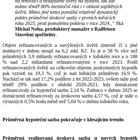
na renovaci a nezajištěné úvěry na bydlení, tak zde
máme téměř 80% meziroční růst i v oblasti zajištěných
úvěrů. Mimo jiné tomu pomáhá relativně dynamický
pokles průměrné úrokové sazby v prvních měsících
roku 2025, proti pomalému poklesu v roce 2024.,“
říká
Michal Noha, produktový manažer z Raiffeisen
Stavební spořitelny
.
Objem refinancovaných a navýšených úvěrů (interně či z jiné
instituce) v dubnu stoupl na 6,2 mld. Kč. To je o 58 % více než
průměrných 3,9 miliardy refinancovaných v loňském roce a o 188
% nad 2,2 miliardami refinancovanými v roce 2023. Podíl
refinancovaných úvěrů na celkovém objemu poskytnutých hypoték
pak vzrostl na 19,3 %, což je nad loňským průměrem 16,9 %.
Nachází se tak nad 17,2% podílem z let 2022-2023, ovšem stále pod
téměř 29% podílem z období 2020-2021, kdy domácnosti
refinancovaly za hypoteční sazbu 2,14 %. Zatímco v dubnu 2025 se
domácnosti refinancovaly za úrokovou sazbu 4,57 %, což je stále o
výrazných 0,5% bodu méně než 5,04 % v dubnu loňského roku.
Průměrná hypoteční sazba pokračuje v klesajícím trendu
Průměrná realizovaná úroková sazba u nových hypoték