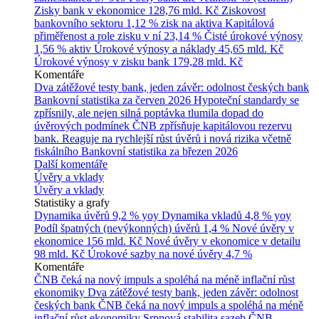
Zisky bank v ekonomice
128,76 mld. Kč
Ziskovost
bankovního sektoru
1,12 % zisk na aktiva
Kapitálová
přiměřenost a role zisku v ní
23,14 %
Čisté úrokové výnosy
1,56 % aktiv
Úrokové výnosy a náklady
45,65 mld. Kč
Úrokové výnosy v zisku bank
179,28 mld. Kč
Komentáře
Dva zátěžové testy bank, jeden závěr: odolnost českých bank
Bankovní statistika za červen 2026
Hypoteční standardy se
zpřísnily, ale nejen silná poptávka tlumila dopad do
úvěrových podmínek
ČNB zpřísňuje kapitálovou rezervu
bank. Reaguje na rychlejší růst úvěrů i nová rizika včetně
fiskálního
Bankovní statistika za březen 2026
Další komentáře
Úvěry a vklady
Úvěry a vklady
Statistiky a grafy
Dynamika úvěrů
9,2 % yoy
Dynamika vkladů
4,8 % yoy
Podíl špatných (nevýkonných) úvěrů
1,4 %
Nové úvěry v
ekonomice
156 mld. Kč
Nové úvěry v ekonomice v detailu
98 mld. Kč
Úrokové sazby na nové úvěry
4,7 %
Komentáře
ČNB čeká na nový impuls a spoléhá na méně inflační růst
ekonomiky
Dva zátěžové testy bank, jeden závěr: odolnost
českých bank
ČNB čeká na nový impuls a spoléhá na méně
inflační růst ekonomiky
Srpnová stabilita sazeb ČNB