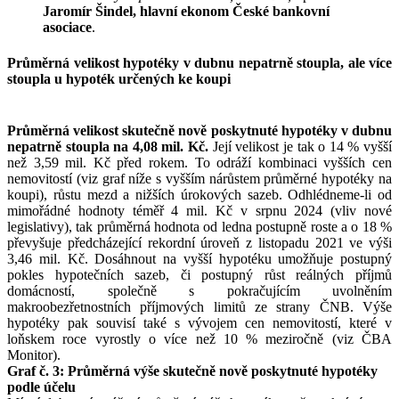
Jaromír Šindel, hlavní ekonom České bankovní
asociace
.
Průměrná velikost hypotéky v dubnu nepatrně stoupla, ale více
stoupla u hypoték určených ke koupi
Průměrná velikost skutečně nově poskytnuté hypotéky v dubnu
nepatrně stoupla na 4,08 mil. Kč.
Její velikost je tak o 14 % vyšší
než 3,59 mil. Kč před rokem. To odráží kombinaci vyšších cen
nemovitostí (viz graf níže s vyšším nárůstem průměrné hypotéky na
koupi), růstu mezd a nižších úrokových sazeb. Odhlédneme-li od
mimořádné hodnoty téměř 4 mil. Kč v srpnu 2024 (vliv nové
legislativy), tak průměrná hodnota od ledna postupně roste a o 18 %
převyšuje předcházející rekordní úroveň z listopadu 2021 ve výši
3,46 mil. Kč. Dosáhnout na vyšší hypotéku umožňuje postupný
pokles hypotečních sazeb, či postupný růst reálných příjmů
domácností, společně s pokračujícím uvolněním
makroobezřetnostních příjmových limitů ze strany ČNB. Výše
hypotéky pak souvisí také s vývojem cen nemovitostí, které v
loňskem roce vyrostly o více než 10 % meziročně (viz ČBA
Monitor).
Graf č. 3: Průměrná výše skutečně nově poskytnuté hypotéky
podle účelu