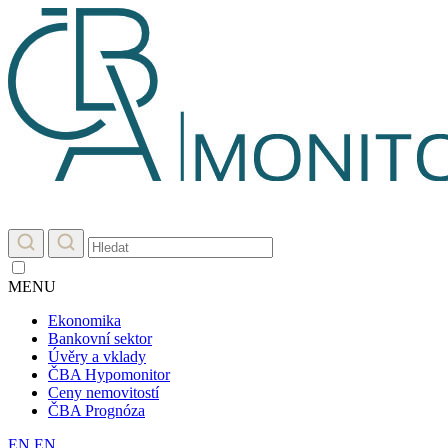
MENU
Ekonomika
Bankovní sektor
Úvěry a vklady
ČBA Hypomonitor
Ceny nemovitostí
ČBA Prognóza
EN
EN