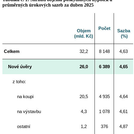
průměrných úrokových sazeb za duben 2025
Počet
Objem
Sazba
(mld. Kč)
(%)
Celkem
32,2
8 148
4,63
Nové úvěry
26,0
6 389
4,65
z toho:
na koupi
20,5
4 935
4,64
na výstavbu
4,3
1 078
4,61
ostatní
1,2
376
4,87