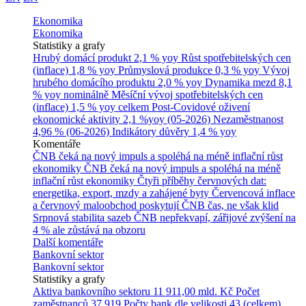
Ekonomika
Ekonomika
Statistiky a grafy
Hrubý domácí produkt
2,1 % yoy
Růst spotřebitelských cen
(inflace)
1,8 % yoy
Průmyslová produkce
0,3 % yoy
Vývoj
hrubého domácího produktu
2,0 % yoy
Dynamika mezd
8,1
% yoy nominálně
Měsíční vývoj spotřebitelských cen
(inflace)
1,5 % yoy celkem
Post-Covidové oživení
ekonomické aktivity
2,1 %yoy (05-2026)
Nezaměstnanost
4,96 % (06-2026)
Indikátory důvěry
1,4 % yoy
Komentáře
ČNB čeká na nový impuls a spoléhá na méně inflační růst
ekonomiky
ČNB čeká na nový impuls a spoléhá na méně
inflační růst ekonomiky
Čtyři příběhy červnových dat:
energetika, export, mzdy a zahájené byty
Červencová inflace
a červnový maloobchod poskytují ČNB čas, ne však klid
Srpnová stabilita sazeb ČNB nepřekvapí, zářijové zvýšení na
4 % ale zůstává na obzoru
Další komentáře
Bankovní sektor
Bankovní sektor
Statistiky a grafy
Aktiva bankovního sektoru
11 911,00 mld. Kč
Počet
zaměstnanců
37 919
Počty bank dle velikosti
43 (celkem)