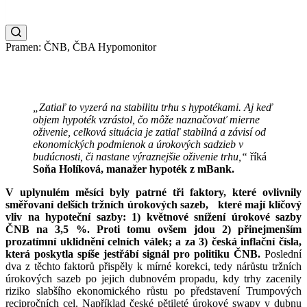
Pramen: ČNB, ČBA Hypomonitor
„Zatiaľ to vyzerá na stabilitu trhu s hypotékami. Aj keď
objem hypoték vzrástol, čo môže naznačovať mierne
oživenie, celková situácia je zatiaľ stabilná a závisí od
ekonomických podmienok a úrokových sadzieb v
budúcnosti, či nastane výraznejšie oživenie trhu,“
říká
Soňa Holíková, manažer hypoték z mBank.
V uplynulém měsíci byly patrné tři faktory, které ovlivnily
směřovaní delších tržních úrokových sazeb, které mají klíčový
vliv na hypoteční sazby: 1) květnové snížení úrokové sazby
ČNB na 3,5 %. Proti tomu ovšem jdou 2) přinejmenším
prozatímní uklidnění celních válek; a za 3) česká inflační čísla,
která poskytla spíše jestřábí signál pro politiku ČNB.
Poslední
dva z těchto faktorů přispěly k mírné korekci, tedy nárůstu tržních
úrokových sazeb po jejich dubnovém propadu, kdy trhy zacenily
riziko slabšího ekonomického růstu po představení Trumpových
recipročních cel. Například české pětileté úrokové swapy v dubnu