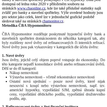
dostupná od ledna roku 2020 v přiloženém souboru na
stránkách
www.cbaonline.cz
, kde lze také příslušné statistiky najít
zvlášť pro banky a stavební spořitelny. Výše uvedené hodnoty jsou
pro sektor jako celek, které lze v jednoduché grafické podobě
sledovat také na stránkách
cbamonitor.cz
.
Metodika ČBA Hypomonitoru
ČBA Hypomonitor rozděluje poskytnuté hypoteční úvěry bank a
stavebních spořitelen domácnostem do několika kategorií tak, aby
byly rozlišeny nové úvěry od refinancovaných či interních refixací.
Nové úvěry jsou pak vykazovány v kategoriích dle účelu úvěru:
1. Nové úvěry
Jsou úvěry, jejichž celý objem poprvé vstupuje do ekonomiky. Do
této kategorie nepatří konsolidace úvěrů anebo refinancování úvěrů.
Dělí se do tří kategorií:
Nákup nemovitosti
Výstavba nemovitosti – včetně rekonstrukce nemovitosti
Ostatní nová ujednání – pouze nové úvěry, které nijak
nesouvisí s koupí nebo výstavbou nemovitosti, např. tzv.
americké hypotéky, vypořádání SJM, zpětná úhrada kupní
ceny, vypořádání dědického podílu, vypořádání družstevního
podílu, atp.
2. Refinancované úvěry z jiné finanční instituce