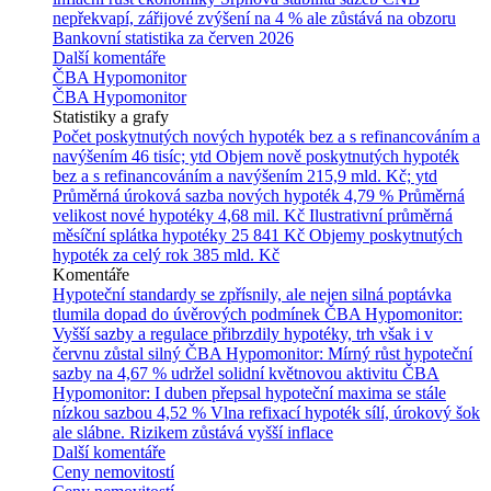
nepřekvapí, zářijové zvýšení na 4 % ale zůstává na obzoru
Bankovní statistika za červen 2026
Další komentáře
ČBA Hypomonitor
ČBA Hypomonitor
Statistiky a grafy
Počet poskytnutých nových hypoték bez a s refinancováním a
navýšením
46 tisíc; ytd
Objem nově poskytnutých hypoték
bez a s refinancováním a navýšením
215,9 mld. Kč; ytd
Průměrná úroková sazba nových hypoték
4,79 %
Průměrná
velikost nové hypotéky
4,68 mil. Kč
Ilustrativní průměrná
měsíční splátka hypotéky
25 841 Kč
Objemy poskytnutých
hypoték za celý rok
385 mld. Kč
Komentáře
Hypoteční standardy se zpřísnily, ale nejen silná poptávka
tlumila dopad do úvěrových podmínek
ČBA Hypomonitor:
Vyšší sazby a regulace přibrzdily hypotéky, trh však i v
červnu zůstal silný
ČBA Hypomonitor: Mírný růst hypoteční
sazby na 4,67 % udržel solidní květnovou aktivitu
ČBA
Hypomonitor: I duben přepsal hypoteční maxima se stále
nízkou sazbou 4,52 %
Vlna refixací hypoték sílí, úrokový šok
ale slábne. Rizikem zůstává vyšší inflace
Další komentáře
Ceny nemovitostí