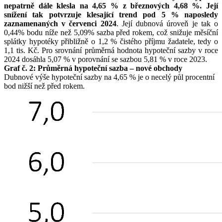
nepatrně dále klesla na 4,65 % z březnových 4,68 %. Její
snížení tak potvrzuje klesající trend pod 5 % naposledy
zaznamenaných v červenci 2024
. Její dubnová úroveň je tak o
0,44% bodu níže než 5,09% sazba před rokem, což snižuje měsíční
splátky hypotéky přibližně o 1,2 % čistého příjmu žadatele, tedy o
1,1 tis. Kč. Pro srovnání průměrná hodnota hypoteční sazby v roce
2024 dosáhla 5,07 % v porovnání se sazbou 5,81 % v roce 2023.
Graf č. 2: Průměrná hypoteční sazba – nové obchody
Dubnové výše hypoteční sazby na 4,65 % je o necelý půl procentní
bod nižší než před rokem.