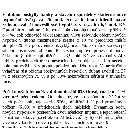
V dubnu poskytly banky a stavební spořitelny skutečně nové
hypoteční úvěry za 26 mld. Kč a k tomu klienti navíc
refinancovali či navýšili své hypotéky v rozsahu 6,2 mld. Kč.
Oproti březnu tak nová hypoteční aktivita objemově klesla přibližně
o 4 %, což odpovídá jak sezónnímu vlivu (obvykle objem nových
hypoték v dubnu meziměsíčně klesne o 10 %; předchozí měsíc
stoupl o 29 % v porovnání s obvyklými 23 %), tak mírné korekci po
silném březnovém objemu. Po sezónní úpravě přinesla dubnová
čísla mírný pokles (přibližně na 23,9 mld. Kč ve srovnání s 24,3
mld. v předchozích třech měsících). Jejich objem je tak o necelou
polovinu vyšší než v prvním pololetí minulého roku. V meziročním
vyjádření růst objemu poskytnutých hypoték v dubnu zvolnil na 37
% z březnových 75 % a po 83% meziročním nárůstu v minulém
roce.
Počet nových hypoték v dubnu dosáhl 6389 kusů, což je o 21 %
více než před rokem.
Odhadujeme, že po sezónním očištění se
jejich počet pohybuje okolo 6064, přibližně 1 % pod průměrným
počtem (6103) v předchozích třech měsících. Dynamika počtu
nových hypoték v posledních dvou měsících implikuje jejich letošní
nárůst na celkový počet okolo 73 tisíc, což by bylo téměř o pětinu
více než v loňském roce a přiblížil by se počtu z roku 2019.
Tabulka č. 1: Shrnutí objemu poskytnutých hypoték a