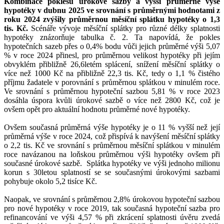
Kombinace poklesu úrokové sazby a vyšší průměrné výše
hypotéky v dubnu 2025 ve srovnání s průměrnými hodnotami z
roku 2024 zvýšily průměrnou měsíční splátku hypotéky o 1,3
tis. Kč.
Scénáře vývoje měsíční splátky pro různé délky splatnosti
hypotéky znázorňuje tabulka č. 2. Ta napovídá, že pokles
hypotečních sazeb přes o 0,4% bodu vůči jejich průměrné výši 5,07
% v roce 2024 přinesl, pro průměrnou velikost hypotéky při jejím
obvyklém přibližně 26,6letém splácení, snížení měsíční splátky o
více než 1000 Kč na přibližně 22,3 tis. Kč, tedy o 1,1 % čistého
příjmu žadatele v porovnání s průměrnou splátkou v minulém roce.
Ve srovnání s průměrnou hypoteční sazbou 5,81 % v roce 2023
dosáhla úspora kvůli úrokové sazbě o více než 2800 Kč, což je
ovšem opět pro aktuální hodnotu průměrné nové hypotéky.
Ovšem současná průměrná výše hypotéky je o 11 % vyšší než její
průměrná výše v roce 2024, což přispívá k navýšení měsíční splátky
o 2,2 tis. Kč ve srovnání s průměrnou měsíční splátkou v minulém
roce navázanou na loňskou průměrnou výši hypotéky ovšem při
současné úrokové sazbě. Splátka hypotéky ve výši jednoho milionu
korun s 30letou splatností se se současnými úrokovými sazbami
pohybuje okolo 5,2 tisíce Kč.
Naopak, ve srovnání s průměrnou 2,8% úrokovou hypoteční sazbou
pro nové hypotéky v roce 2019, tak současná hypoteční sazba pro
refinancování ve výši 4,57 % při zkrácení splatnosti úvěru zvedá