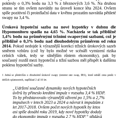
poklesly o 0,3% bodu na 3,3 % z březnových 3,6 %. Na druhou
stranu se tím ovšem navrátily na úroveň konce léta 2024. Ovšem
spíše pozitivní či proinflační data v květnu prozatím navrátila pětileté
swapy na 3,4 %.
Úroková hypoteční sazba na nové hypotéky v dubnu dle
Hypomonitoru spadla na 4,65 %. Nacházela se tak přibližně
1,4% bodu na průměrnými tržními swapovými sazbami, což je
přibližně o 0,3% bodu nad dlouhodobým průměrem od roku
2014.
Pokud nedojde k výraznější korekci tržních úrokových sazeb
směrem vzhůru (což by bylo možné ve scénáři vymizení rizika
celních válek, tedy se silnějším růstem ekonomiky), pak by
současný rozdíl mezi hypoteční a tržní sazbou měl přispět k dalšímu
poklesu hypoteční sazby.
1 Jedná se především o dlouholeté úrokové swapy (interest rate swap, IRS), které odráží cenu peněz v
delších splatnostech, například 2 až 10 let.
„Udržení současné dynamiky nových hypotečních
úvěrů by přineslo kreditní impulz v rozsahu 3,4 % HDP.
To by představovalo výraznější oživení po 1,5% a 2,7%
impulsech v letech 2023 a 2024 a návrat k impulzům z
let 2017-2018. Ovšem počet nových hypoték by letos
asi spíše dosáhl roku 2019, kdy nové hypotéky dodaly
do ekonomiky impulz v rozsahu 2,7 % HDP,“
přidává