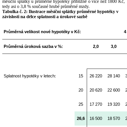
měsíční splátky u průměrné hypotéky přibližně o více než 1800 Kč,
tedy asi o 3,8 % současné hrubé průměrné mzdy.
Tabulka č. 2: Ilustrace měsíční splátky průměrné hypotéky v
závislosti na délce splatnosti a úrokové sazbě
Průměrná velikost nové hypotéky v Kč:
4
Průměrná úroková sazba v %:
2,0
3,0
Splatnost hypotéky v letech:
15
26 220
28 140
20
20 620
22 600
25
17 270
19 320
26,6
16 500
18 570