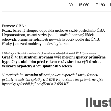
30
15 060
17 180
Pramen: ČBA
2
Pozn.: barevný sloupec odpovídá úrokové sazbě posledního ČBA
Hypomonitoru, ostatní sazby jsou ilustrační; barevný řádek
odpovídá průměrné splatnosti nových hypoték podle dat ČNB;
částky jsou zaokrouhleny na desítky korun.
2 Tabulka je k dispozici v souboru xls přiloženém na webových stránkách ČBA Hypomonitoru
Graf č. 4: Ilustrativní srovnání výše měsíční splátky průměrné
hypotéky s obdobím před rokem v závislosti na výši úroku,
velikosti hypotéky a její splatnosti v letech
V meziročním srovnání přinesl pokles hypoteční sazby úsporu
průměrné měsíční splátky o 1 070 Kč, ovšem růst průměrné výše
hypotéky způsobil její navýšení o 2 650 Kč.