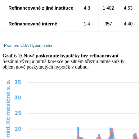
Refinancované z jiné instituce
4,8
1 402
4,63
Refinancované interně
1,4
357
4,40
Pramen: ČBA Hypomonitor
Graf č. 2: Nově poskytnuté hypotéky bez refinancování
Sezónní vývoj a mírná korekce po silném březnu mírně snížily
objem nově poskytnutých hypoték v dubnu.