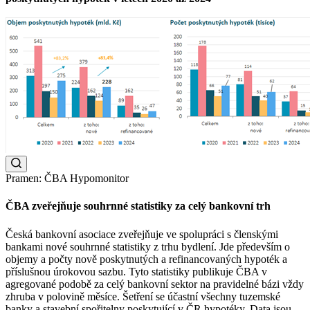
Pramen: ČBA Hypomonitor
ČBA zveřejňuje souhrnné statistiky za celý bankovní trh
Česká bankovní asociace zveřejňuje ve spolupráci s členskými
bankami nové souhrnné statistiky z trhu bydlení. Jde především o
objemy a počty nově poskytnutých a refinancovaných hypoték a
příslušnou úrokovou sazbu. Tyto statistiky publikuje ČBA v
agregované podobě za celý bankovní sektor na pravidelné bázi vždy
zhruba v polovině měsíce. Šetření se účastní všechny tuzemské
banky a stavební spořitelny poskytující v ČR hypotéky. Data jsou