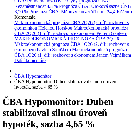
ČBA: Průměrná mzda
6,1 % yoy
Prognóza ČBA:
Nezaměstnanost
4,8 %
Prognóza ČBA: Úroková sazba ČNB
3,50 %
Prognóza ČBA: Měnový kurz vůči euru
24,4 Kč/euro
Komentáře
Makroekonomická prognóza ČBA 2Q26 (2. díl): rozhovor s
ekonomkou Helenou Horskou
Makroekonomická prognóza
ČBA 2Q26 (1. díl): rozhovor s ekonomem Petrem Gapkem
MAKROEKONOMICKÁ PROGNÓZA ČBA 2Q 26
Makroekonomická prognóza ČBA 1Q26 (2. díl): rozhovor s
ekonomem Pavlem Sobíškem
Makroekonomická prognóza
ČBA 1Q26 (1. díl): rozhovor s ekonomem Janem Vejmělkem
Další komentáře
ČBA Hypomonitor
ČBA Hypomonitor: Duben stabilizoval silnou úroveň
hypoték, sazba 4,65 %
ČBA Hypomonitor: Duben
stabilizoval silnou úroveň
hypoték, sazba 4,65 %