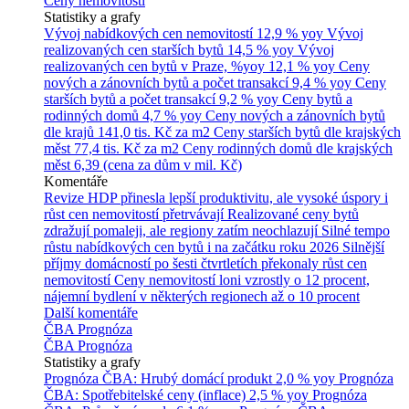
Ceny nemovitostí
Statistiky a grafy
Vývoj nabídkových cen nemovitostí
12,9 % yoy
Vývoj
realizovaných cen starších bytů
14,5 % yoy
Vývoj
realizovaných cen bytů v Praze, %yoy
12,1 % yoy
Ceny
nových a zánovních bytů a počet transakcí
9,4 % yoy
Ceny
starších bytů a počet transakcí
9,2 % yoy
Ceny bytů a
rodinných domů
4,7 % yoy
Ceny nových a zánovních bytů
dle krajů
141,0 tis. Kč za m2
Ceny starších bytů dle krajských
měst
77,4 tis. Kč za m2
Ceny rodinných domů dle krajských
měst
6,39 (cena za dům v mil. Kč)
Komentáře
Revize HDP přinesla lepší produktivitu, ale vysoké úspory i
růst cen nemovitostí přetrvávají
Realizované ceny bytů
zdražují pomaleji, ale regiony zatím neochlazují
Silné tempo
růstu nabídkových cen bytů i na začátku roku 2026
Silnější
příjmy domácností po šesti čtvrtletích překonaly růst cen
nemovitostí
Ceny nemovitostí loni vzrostly o 12 procent,
nájemní bydlení v některých regionech až o 10 procent
Další komentáře
ČBA Prognóza
ČBA Prognóza
Statistiky a grafy
Prognóza ČBA: Hrubý domácí produkt
2,0 % yoy
Prognóza
ČBA: Spotřebitelské ceny (inflace)
2,5 % yoy
Prognóza