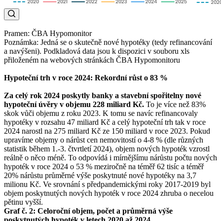
Pramen: ČBA Hypomonitor
Poznámka: Jedná se o skutečně nové hypotéky (tedy refinancování
a navýšeni). Podkladová data jsou k dispozici v souboru xls
přiloženém na webových stránkách ČBA Hypomonitoru
Hypoteční trh v roce 2024: Rekordní růst o 83 %
Za celý rok 2024 poskytly banky a stavební spořitelny nové
hypoteční úvěry v objemu 228 miliard Kč.
To je více než 83%
skok vůči objemu z roku 2023. K tomu se navíc refinancovaly
hypotéky v rozsahu 47 miliard Kč a celý hypoteční trh tak v roce
2024 narostl na 275 miliard Kč ze 150 miliard v roce 2023. Pokud
upravíme objemy o nárůst cen nemovitostí o 4-8 % (dle různých
statistik během 1.-3. čtvrtletí 2024), objem nových hypoték vzrostl
reálně o něco méně. To odpovídá i mírnějšímu nárůstu počtu nových
hypoték v roce 2024 o 53 % meziročně na téměř 62 tisíc a téměř
20% nárůstu průměrné výše poskytnuté nové hypotéky na 3,7
milionu Kč. Ve srovnání s předpandemickými roky 2017-2019 byl
objem poskytnutých nových hypoték v roce 2024 zhruba o necelou
pětinu vyšší.
Graf č. 2: Celoroční objem, počet a průměrná výše
poskytnutých hypoték v letech 2020 až 2024