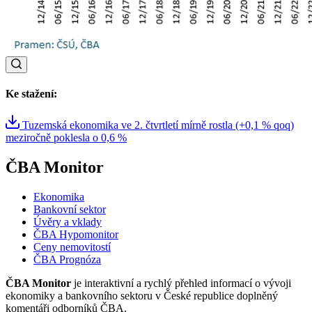
Ke stažení:
Tuzemská ekonomika ve 2. čtvrtletí mírně rostla (+0,1 % qoq)
meziročně poklesla o 0,6 %
ČBA Monitor
Ekonomika
Bankovní sektor
Úvěry a vklady
ČBA Hypomonitor
Ceny nemovitostí
ČBA Prognóza
ČBA Monitor
je interaktivní a rychlý přehled informací o vývoji
ekonomiky a bankovního sektoru v České republice doplněný
komentáři odborníků ČBA.