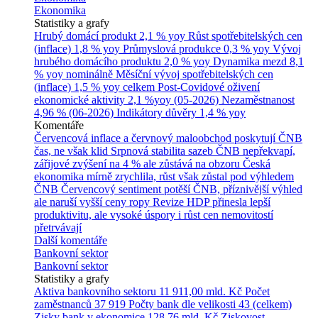
Ekonomika
Statistiky a grafy
Hrubý domácí produkt
2,1 % yoy
Růst spotřebitelských cen
(inflace)
1,8 % yoy
Průmyslová produkce
0,3 % yoy
Vývoj
hrubého domácího produktu
2,0 % yoy
Dynamika mezd
8,1
% yoy nominálně
Měsíční vývoj spotřebitelských cen
(inflace)
1,5 % yoy celkem
Post-Covidové oživení
ekonomické aktivity
2,1 %yoy (05-2026)
Nezaměstnanost
4,96 % (06-2026)
Indikátory důvěry
1,4 % yoy
Komentáře
Červencová inflace a červnový maloobchod poskytují ČNB
čas, ne však klid
Srpnová stabilita sazeb ČNB nepřekvapí,
zářijové zvýšení na 4 % ale zůstává na obzoru
Česká
ekonomika mírně zrychlila, růst však zůstal pod výhledem
ČNB
Červencový sentiment potěší ČNB, příznivější výhled
ale naruší vyšší ceny ropy
Revize HDP přinesla lepší
produktivitu, ale vysoké úspory i růst cen nemovitostí
přetrvávají
Další komentáře
Bankovní sektor
Bankovní sektor
Statistiky a grafy
Aktiva bankovního sektoru
11 911,00 mld. Kč
Počet
zaměstnanců
37 919
Počty bank dle velikosti
43 (celkem)
Zisky bank v ekonomice
128,76 mld. Kč
Ziskovost