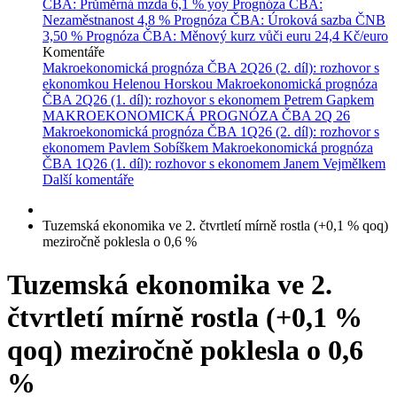
ČBA: Průměrná mzda
6,1 % yoy
Prognóza ČBA:
Nezaměstnanost
4,8 %
Prognóza ČBA: Úroková sazba ČNB
3,50 %
Prognóza ČBA: Měnový kurz vůči euru
24,4 Kč/euro
Komentáře
Makroekonomická prognóza ČBA 2Q26 (2. díl): rozhovor s
ekonomkou Helenou Horskou
Makroekonomická prognóza
ČBA 2Q26 (1. díl): rozhovor s ekonomem Petrem Gapkem
MAKROEKONOMICKÁ PROGNÓZA ČBA 2Q 26
Makroekonomická prognóza ČBA 1Q26 (2. díl): rozhovor s
ekonomem Pavlem Sobíškem
Makroekonomická prognóza
ČBA 1Q26 (1. díl): rozhovor s ekonomem Janem Vejmělkem
Další komentáře
Tuzemská ekonomika ve 2. čtvrtletí mírně rostla (+0,1 % qoq)
meziročně poklesla o 0,6 %
Tuzemská ekonomika ve 2.
čtvrtletí mírně rostla (+0,1 %
qoq) meziročně poklesla o 0,6
%