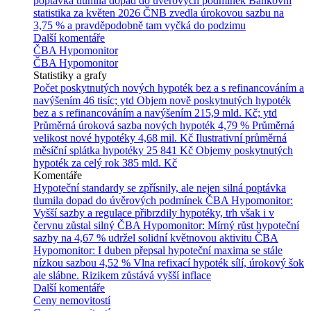
poptávka tlumila dopad do úvěrových podmínek
Bankovní
statistika za květen 2026
ČNB zvedla úrokovou sazbu na
3,75 % a pravděpodobně tam vyčká do podzimu
Další komentáře
ČBA Hypomonitor
ČBA Hypomonitor
Statistiky a grafy
Počet poskytnutých nových hypoték bez a s refinancováním a
navýšením
46 tisíc; ytd
Objem nově poskytnutých hypoték
bez a s refinancováním a navýšením
215,9 mld. Kč; ytd
Průměrná úroková sazba nových hypoték
4,79 %
Průměrná
velikost nové hypotéky
4,68 mil. Kč
Ilustrativní průměrná
měsíční splátka hypotéky
25 841 Kč
Objemy poskytnutých
hypoték za celý rok
385 mld. Kč
Komentáře
Hypoteční standardy se zpřísnily, ale nejen silná poptávka
tlumila dopad do úvěrových podmínek
ČBA Hypomonitor:
Vyšší sazby a regulace přibrzdily hypotéky, trh však i v
červnu zůstal silný
ČBA Hypomonitor: Mírný růst hypoteční
sazby na 4,67 % udržel solidní květnovou aktivitu
ČBA
Hypomonitor: I duben přepsal hypoteční maxima se stále
nízkou sazbou 4,52 %
Vlna refixací hypoték sílí, úrokový šok
ale slábne. Rizikem zůstává vyšší inflace
Další komentáře
Ceny nemovitostí