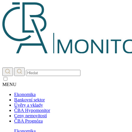
MENU
Ekonomika
Bankovní sektor
Úvěry a vklady
ČBA Hypomonitor
Ceny nemovitostí
ČBA Prognóza
Ekonomika