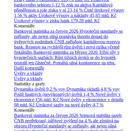
bankovního sektoru
1,12 % zisk na aktiva
Kapitálová
přiměřenost a role zisku v ní
23,14 %
Čisté úrokové výnosy
1,56 % aktiv
Úrokové výnosy a náklady
45,65 mld. Kč
Úrokové výnosy v zisku bank
179,28 mld. Kč
Komentáře
Bankovní statistika za červen 2026
Hypoteční standardy se
zpřísnily, ale nejen silná poptávka tlumila dopad do
úvěrových podmínek
ČNB zpřísňuje kapitálovou rezervu
bank. Reaguje na rychlejší růst úvěrů i nová rizika včetně
fiskálního
Bankovní statistika za březen 2026
Tržní síly v
hypotečních sazbách: Růst tržních úroků se do hypoték
promítl jen částečně. Pomáhá silná konkurence na trhu.
Další komentáře
Úvěry a vklady
Úvěry a vklady
Statistiky a grafy
Dynamika úvěrů
9,2 % yoy
Dynamika vkladů
4,8 % yoy
Podíl špatných (nevýkonných) úvěrů
1,4 %
Nové úvěry v
ekonomice
156 mld. Kč
Nové úvěry v ekonomice v detailu
98 mld. Kč
Úrokové sazby na nové úvěry
4,7 %
Komentáře
Bankovní statistika za červen 2026
Srpnová stabilita sazeb
ČNB nepřekvapí, zářijové zvýšení na 4 % ale zůstává na
obzoru
Hypoteční standardy se zpřísnily, ale nejen silná