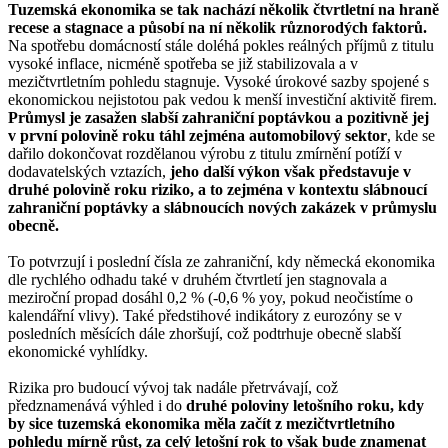
Tuzemská ekonomika se tak nachází několik čtvrtletní na hraně
recese a stagnace a působí na ní několik různorodých faktorů.
Na spotřebu domácností stále doléhá pokles reálných příjmů z titulu
vysoké inflace, nicméně spotřeba se již stabilizovala a v
mezičtvrtletním pohledu stagnuje. Vysoké úrokové sazby spojené s
ekonomickou nejistotou pak vedou k menší investiční aktivitě firem.
Průmysl je zasažen slabší zahraniční poptávkou a pozitivně jej
v první polovině roku táhl zejména automobilový sektor
, kde se
dařilo dokončovat rozdělanou výrobu z titulu zmírnění potíží v
dodavatelských vztazích,
jeho další výkon však představuje v
druhé polovině roku riziko, a to zejména v kontextu slábnoucí
zahraniční poptávky a slábnoucích nových zakázek v průmyslu
obecně.
To potvrzují i poslední čísla ze zahraniční, kdy německá ekonomika
dle rychlého odhadu také v druhém čtvrtletí jen stagnovala a
meziroční propad dosáhl 0,2 % (-0,6 % yoy, pokud neočistíme o
kalendářní vlivy). Také předstihové indikátory z eurozóny se v
posledních měsících dále zhoršují, což podtrhuje obecně slabší
ekonomické vyhlídky.
Rizika pro budoucí vývoj tak nadále přetrvávají, což
předznamenává výhled i do
druhé poloviny letošního roku, kdy
by sice tuzemská ekonomika měla začít z mezičtvrtletního
pohledu mírně růst, za celý letošní rok to však bude znamenat