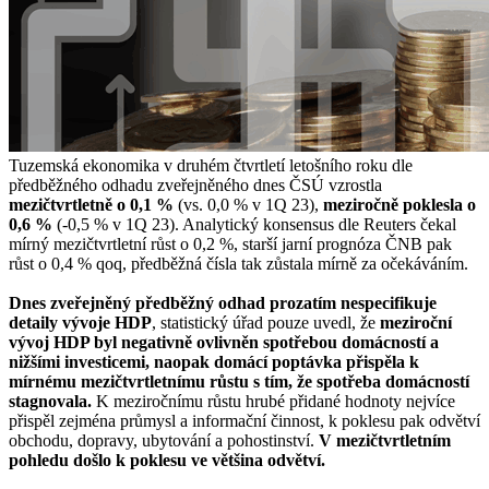
Tuzemská ekonomika v druhém čtvrtletí letošního roku dle
předběžného odhadu zveřejněného dnes ČSÚ vzrostla
mezičtvrtletně o 0,1 %
(vs. 0,0 % v 1Q 23),
meziročně poklesla o
0,6 %
(-0,5 % v 1Q 23). Analytický konsensus dle Reuters čekal
mírný mezičtvrtletní růst o 0,2 %, starší jarní prognóza ČNB pak
růst o 0,4 % qoq, předběžná čísla tak zůstala mírně za očekáváním.
Dnes zveřejněný předběžný odhad prozatím nespecifikuje
detaily vývoje HDP
, statistický úřad pouze uvedl, že
meziroční
vývoj HDP byl negativně ovlivněn spotřebou domácností a
nižšími investicemi, naopak domácí poptávka přispěla k
mírnému mezičtvrtletnímu růstu s tím, že spotřeba domácností
stagnovala.
K meziročnímu růstu hrubé přidané hodnoty nejvíce
přispěl zejména průmysl a informační činnost, k poklesu pak odvětví
obchodu, dopravy, ubytování a pohostinství.
V mezičtvrtletním
pohledu došlo k poklesu ve většina odvětví.