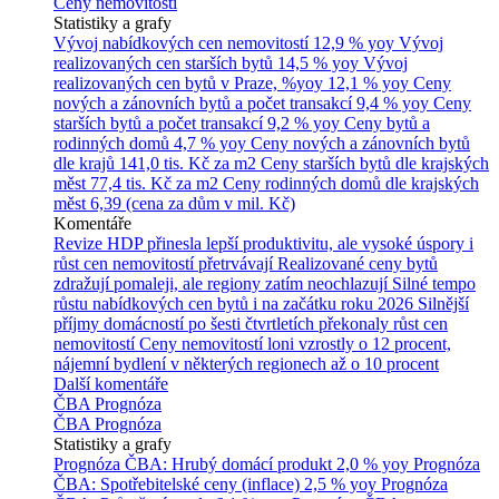
Ceny nemovitostí
Statistiky a grafy
Vývoj nabídkových cen nemovitostí
12,9 % yoy
Vývoj
realizovaných cen starších bytů
14,5 % yoy
Vývoj
realizovaných cen bytů v Praze, %yoy
12,1 % yoy
Ceny
nových a zánovních bytů a počet transakcí
9,4 % yoy
Ceny
starších bytů a počet transakcí
9,2 % yoy
Ceny bytů a
rodinných domů
4,7 % yoy
Ceny nových a zánovních bytů
dle krajů
141,0 tis. Kč za m2
Ceny starších bytů dle krajských
měst
77,4 tis. Kč za m2
Ceny rodinných domů dle krajských
měst
6,39 (cena za dům v mil. Kč)
Komentáře
Revize HDP přinesla lepší produktivitu, ale vysoké úspory i
růst cen nemovitostí přetrvávají
Realizované ceny bytů
zdražují pomaleji, ale regiony zatím neochlazují
Silné tempo
růstu nabídkových cen bytů i na začátku roku 2026
Silnější
příjmy domácností po šesti čtvrtletích překonaly růst cen
nemovitostí
Ceny nemovitostí loni vzrostly o 12 procent,
nájemní bydlení v některých regionech až o 10 procent
Další komentáře
ČBA Prognóza
ČBA Prognóza
Statistiky a grafy
Prognóza ČBA: Hrubý domácí produkt
2,0 % yoy
Prognóza
ČBA: Spotřebitelské ceny (inflace)
2,5 % yoy
Prognóza