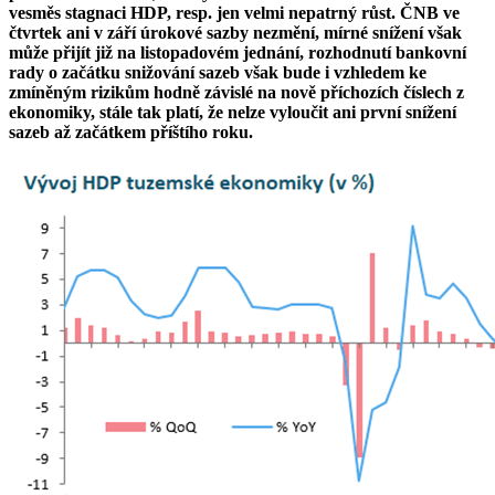
vesměs stagnaci HDP, resp. jen velmi nepatrný růst. ČNB ve
čtvrtek ani v září úrokové sazby nezmění, mírné snížení však
může přijít již na listopadovém jednání, rozhodnutí bankovní
rady o začátku snižování sazeb však bude i vzhledem ke
zmíněným rizikům hodně závislé na nově příchozích číslech z
ekonomiky, stále tak platí, že nelze vyloučit ani první snížení
sazeb až začátkem příštího roku.