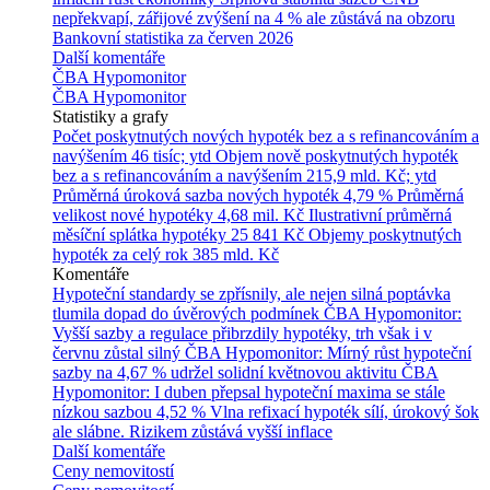
nepřekvapí, zářijové zvýšení na 4 % ale zůstává na obzoru
Bankovní statistika za červen 2026
Další komentáře
ČBA Hypomonitor
ČBA Hypomonitor
Statistiky a grafy
Počet poskytnutých nových hypoték bez a s refinancováním a
navýšením
46 tisíc; ytd
Objem nově poskytnutých hypoték
bez a s refinancováním a navýšením
215,9 mld. Kč; ytd
Průměrná úroková sazba nových hypoték
4,79 %
Průměrná
velikost nové hypotéky
4,68 mil. Kč
Ilustrativní průměrná
měsíční splátka hypotéky
25 841 Kč
Objemy poskytnutých
hypoték za celý rok
385 mld. Kč
Komentáře
Hypoteční standardy se zpřísnily, ale nejen silná poptávka
tlumila dopad do úvěrových podmínek
ČBA Hypomonitor:
Vyšší sazby a regulace přibrzdily hypotéky, trh však i v
červnu zůstal silný
ČBA Hypomonitor: Mírný růst hypoteční
sazby na 4,67 % udržel solidní květnovou aktivitu
ČBA
Hypomonitor: I duben přepsal hypoteční maxima se stále
nízkou sazbou 4,52 %
Vlna refixací hypoték sílí, úrokový šok
ale slábne. Rizikem zůstává vyšší inflace
Další komentáře
Ceny nemovitostí