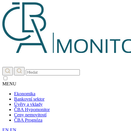
MENU
Ekonomika
Bankovní sektor
Úvěry a vklady
ČBA Hypomonitor
Ceny nemovitostí
ČBA Prognóza
EN
EN