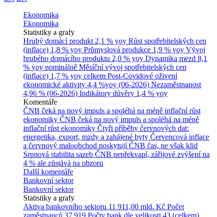
Ekonomika
Ekonomika
Statistiky a grafy
Hrubý domácí produkt
2,1 % yoy
Růst spotřebitelských cen
(inflace)
1,8 % yoy
Průmyslová produkce
1,9 % yoy
Vývoj
hrubého domácího produktu
2,0 % yoy
Dynamika mezd
8,1
% yoy nominálně
Měsíční vývoj spotřebitelských cen
(inflace)
1,7 % yoy celkem
Post-Covidové oživení
ekonomické aktivity
4,4 %yoy (06-2026)
Nezaměstnanost
4,96 % (06-2026)
Indikátory důvěry
1,4 % yoy
Komentáře
ČNB čeká na nový impuls a spoléhá na méně inflační růst
ekonomiky
ČNB čeká na nový impuls a spoléhá na méně
inflační růst ekonomiky
Čtyři příběhy červnových dat:
energetika, export, mzdy a zahájené byty
Červencová inflace
a červnový maloobchod poskytují ČNB čas, ne však klid
Srpnová stabilita sazeb ČNB nepřekvapí, zářijové zvýšení na
4 % ale zůstává na obzoru
Další komentáře
Bankovní sektor
Bankovní sektor
Statistiky a grafy
Aktiva bankovního sektoru
11 911,00 mld. Kč
Počet
zaměstnanců
37 919
Počty bank dle velikosti
43 (celkem)