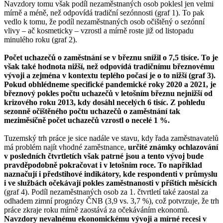
Navzdory tomu však podíl nezaměstnaných osob poklesl jen velmi
mírně a méně, než odpovídá tradiční sezónnosti (graf 1). To pak
vedlo k tomu, že podíl nezaměstnaných osob očištěný o sezónní
vlivy – ač kosmeticky – vzrostl a mírně roste již od listopadu
minulého roku (graf 2).
Počet uchazečů o zaměstnání se v březnu snížil o 7,5 tisíce. To je
však také hodnota nižší, než odpovídá tradičnímu březnovému
vývoji a zejména v kontextu teplého počasí je o to nižší (graf 3).
Pokud obhlédneme specifické pandemické roky 2020 a 2021, je
březnový pokles počtu uchazečů v letošním březnu nejnižší od
krizového roku 2013, kdy dosáhl necelých 6 tisíc. Z pohledu
sezonně očištěného počtu uchazečů o zaměstnání tak
meziměsíčně počet uchazečů vzrostl o necelé 1 %.
Tuzemský trh práce je sice nadále ve stavu, kdy řada zaměstnavatelů
má problém najít vhodné zaměstnance,
určité známky ochlazování
v posledních čtvrtletích však patrné jsou a tento vývoj bude
pravděpodobně pokračovat i v letošním roce. To například
naznačují i předstihové indikátory, kde respondenti v průmyslu
i ve službách očekávají pokles zaměstnanosti v příštích měsících
(graf 4). Podíl nezaměstnaných osob za 1. čtvrtletí také zaostal za
odhadem zimní prognózy ČNB (3,9 vs. 3,7 %), což potvrzuje, že trh
práce zkraje roku mírně zaostává za očekáváním ekonomů.
Navzdory nevalnému ekonomickému vývoji a mírné recesi v