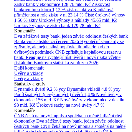
Zisky bank v ekonomice
128,76 mld. Kč
Ziskovost
bankovního sektoru
1,12 % zisk na aktiva
Kapitálová
přiměřenost a role zisku v ní
23,14 %
Čisté úrokové výnosy
1,56 % aktiv
Úrokové výnosy a náklady
45,65 mld. Kč
Úrokové výnosy v zisku bank
179,28 mld. Kč
Komentáře
Dva zátěžové testy bank, jeden závěr: odolnost českých bank
Bankovní statistika za červen 2026
Hypoteční standardy se
zpřísnily, ale nejen silná poptávka tlumila dopad do
úvěrových podmínek
ČNB zpřísňuje kapitálovou rezervu
bank. Reaguje na rychlejší růst úvěrů i nová rizika včetně
fiskálního
Bankovní statistika za březen 2026
Další komentáře
Úvěry a vklady
Úvěry a vklady
Statistiky a grafy
Dynamika úvěrů
9,2 % yoy
Dynamika vkladů
4,8 % yoy
Podíl špatných (nevýkonných) úvěrů
1,4 %
Nové úvěry v
ekonomice
156 mld. Kč
Nové úvěry v ekonomice v detailu
98 mld. Kč
Úrokové sazby na nové úvěry
4,7 %
Komentáře
ČNB čeká na nový impuls a spoléhá na méně inflační růst
ekonomiky
Dva zátěžové testy bank, jeden závěr: odolnost
českých bank
ČNB čeká na nový impuls a spoléhá na méně
inflační růst ekonomiky
Srpnová stabilita sazeb ČNB