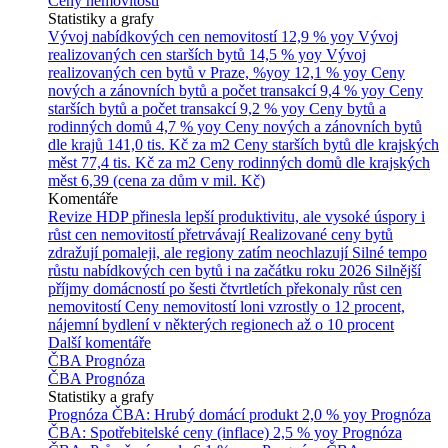
Ceny nemovitostí
Statistiky a grafy
Vývoj nabídkových cen nemovitostí
12,9 % yoy
Vývoj
realizovaných cen starších bytů
14,5 % yoy
Vývoj
realizovaných cen bytů v Praze, %yoy
12,1 % yoy
Ceny
nových a zánovních bytů a počet transakcí
9,4 % yoy
Ceny
starších bytů a počet transakcí
9,2 % yoy
Ceny bytů a
rodinných domů
4,7 % yoy
Ceny nových a zánovních bytů
dle krajů
141,0 tis. Kč za m2
Ceny starších bytů dle krajských
měst
77,4 tis. Kč za m2
Ceny rodinných domů dle krajských
měst
6,39 (cena za dům v mil. Kč)
Komentáře
Revize HDP přinesla lepší produktivitu, ale vysoké úspory i
růst cen nemovitostí přetrvávají
Realizované ceny bytů
zdražují pomaleji, ale regiony zatím neochlazují
Silné tempo
růstu nabídkových cen bytů i na začátku roku 2026
Silnější
příjmy domácností po šesti čtvrtletích překonaly růst cen
nemovitostí
Ceny nemovitostí loni vzrostly o 12 procent,
nájemní bydlení v některých regionech až o 10 procent
Další komentáře
ČBA Prognóza
ČBA Prognóza
Statistiky a grafy
Prognóza ČBA: Hrubý domácí produkt
2,0 % yoy
Prognóza
ČBA: Spotřebitelské ceny (inflace)
2,5 % yoy
Prognóza