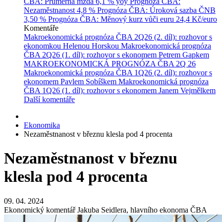
ČBA: Průměrná mzda
6,1 % yoy
Prognóza ČBA:
Nezaměstnanost
4,8 %
Prognóza ČBA: Úroková sazba ČNB
3,50 %
Prognóza ČBA: Měnový kurz vůči euru
24,4 Kč/euro
Komentáře
Makroekonomická prognóza ČBA 2Q26 (2. díl): rozhovor s
ekonomkou Helenou Horskou
Makroekonomická prognóza
ČBA 2Q26 (1. díl): rozhovor s ekonomem Petrem Gapkem
MAKROEKONOMICKÁ PROGNÓZA ČBA 2Q 26
Makroekonomická prognóza ČBA 1Q26 (2. díl): rozhovor s
ekonomem Pavlem Sobíškem
Makroekonomická prognóza
ČBA 1Q26 (1. díl): rozhovor s ekonomem Janem Vejmělkem
Další komentáře
Ekonomika
Nezaměstnanost v březnu klesla pod 4 procenta
Nezaměstnanost v březnu
klesla pod 4 procenta
09. 04. 2024
Ekonomický komentář Jakuba Seidlera, hlavního ekonoma ČBA