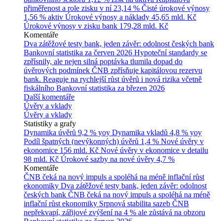
přiměřenost a role zisku v ní
23,14 %
Čisté úrokové výnosy
1,56 % aktiv
Úrokové výnosy a náklady
45,65 mld. Kč
Úrokové výnosy v zisku bank
179,28 mld. Kč
Komentáře
Dva zátěžové testy bank, jeden závěr: odolnost českých bank
Bankovní statistika za červen 2026
Hypoteční standardy se
zpřísnily, ale nejen silná poptávka tlumila dopad do
úvěrových podmínek
ČNB zpřísňuje kapitálovou rezervu
bank. Reaguje na rychlejší růst úvěrů i nová rizika včetně
fiskálního
Bankovní statistika za březen 2026
Další komentáře
Úvěry a vklady
Úvěry a vklady
Statistiky a grafy
Dynamika úvěrů
9,2 % yoy
Dynamika vkladů
4,8 % yoy
Podíl špatných (nevýkonných) úvěrů
1,4 %
Nové úvěry v
ekonomice
156 mld. Kč
Nové úvěry v ekonomice v detailu
98 mld. Kč
Úrokové sazby na nové úvěry
4,7 %
Komentáře
ČNB čeká na nový impuls a spoléhá na méně inflační růst
ekonomiky
Dva zátěžové testy bank, jeden závěr: odolnost
českých bank
ČNB čeká na nový impuls a spoléhá na méně
inflační růst ekonomiky
Srpnová stabilita sazeb ČNB
nepřekvapí, zářijové zvýšení na 4 % ale zůstává na obzoru