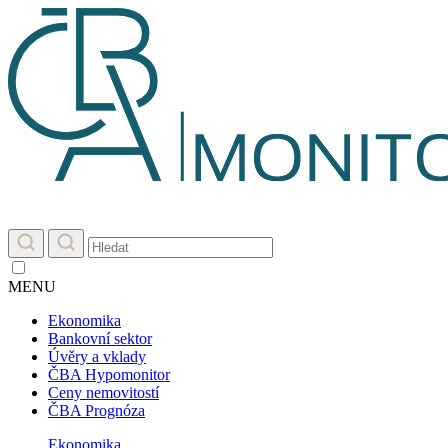
MENU
Ekonomika
Bankovní sektor
Úvěry a vklady
ČBA Hypomonitor
Ceny nemovitostí
ČBA Prognóza
Ekonomika