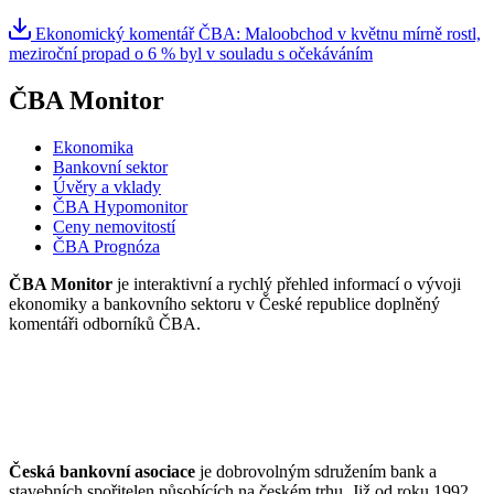
Ekonomický komentář ČBA: Maloobchod v květnu mírně rostl,
meziroční propad o 6 % byl v souladu s očekáváním
ČBA Monitor
Ekonomika
Bankovní sektor
Úvěry a vklady
ČBA Hypomonitor
Ceny nemovitostí
ČBA Prognóza
ČBA Monitor
je interaktivní a rychlý přehled informací o vývoji
ekonomiky a bankovního sektoru v České republice doplněný
komentáři odborníků ČBA.
Česká bankovní asociace
je dobrovolným sdružením bank a
stavebních spořitelen působících na českém trhu. Již od roku 1992