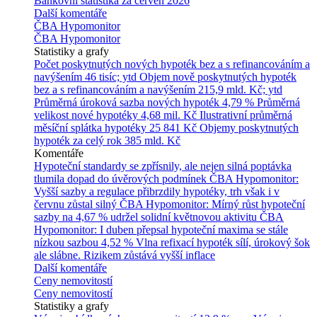
Bankovní statistika za červen 2026
Další komentáře
ČBA Hypomonitor
ČBA Hypomonitor
Statistiky a grafy
Počet poskytnutých nových hypoték bez a s refinancováním a
navýšením
46 tisíc; ytd
Objem nově poskytnutých hypoték
bez a s refinancováním a navýšením
215,9 mld. Kč; ytd
Průměrná úroková sazba nových hypoték
4,79 %
Průměrná
velikost nové hypotéky
4,68 mil. Kč
Ilustrativní průměrná
měsíční splátka hypotéky
25 841 Kč
Objemy poskytnutých
hypoték za celý rok
385 mld. Kč
Komentáře
Hypoteční standardy se zpřísnily, ale nejen silná poptávka
tlumila dopad do úvěrových podmínek
ČBA Hypomonitor:
Vyšší sazby a regulace přibrzdily hypotéky, trh však i v
červnu zůstal silný
ČBA Hypomonitor: Mírný růst hypoteční
sazby na 4,67 % udržel solidní květnovou aktivitu
ČBA
Hypomonitor: I duben přepsal hypoteční maxima se stále
nízkou sazbou 4,52 %
Vlna refixací hypoték sílí, úrokový šok
ale slábne. Rizikem zůstává vyšší inflace
Další komentáře
Ceny nemovitostí
Ceny nemovitostí
Statistiky a grafy