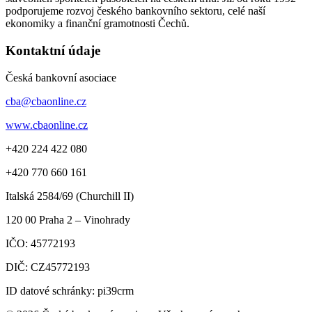
podporujeme rozvoj českého bankovního sektoru, celé naší
ekonomiky a finanční gramotnosti Čechů.
Kontaktní údaje
Česká bankovní asociace
cba@cbaonline.cz
www.cbaonline.cz
+420 224 422 080
+420 770 660 161
Italská 2584/69 (Churchill II)
120 00
Praha 2 – Vinohrady
IČO:
45772193
DIČ:
CZ45772193
ID datové schránky: pi39crm