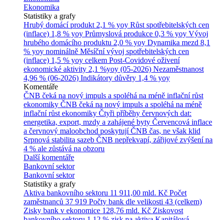
Ekonomika
Statistiky a grafy
Hrubý domácí produkt
2,1 % yoy
Růst spotřebitelských cen
(inflace)
1,8 % yoy
Průmyslová produkce
0,3 % yoy
Vývoj
hrubého domácího produktu
2,0 % yoy
Dynamika mezd
8,1
% yoy nominálně
Měsíční vývoj spotřebitelských cen
(inflace)
1,5 % yoy celkem
Post-Covidové oživení
ekonomické aktivity
2,1 %yoy (05-2026)
Nezaměstnanost
4,96 % (06-2026)
Indikátory důvěry
1,4 % yoy
Komentáře
ČNB čeká na nový impuls a spoléhá na méně inflační růst
ekonomiky
ČNB čeká na nový impuls a spoléhá na méně
inflační růst ekonomiky
Čtyři příběhy červnových dat:
energetika, export, mzdy a zahájené byty
Červencová inflace
a červnový maloobchod poskytují ČNB čas, ne však klid
Srpnová stabilita sazeb ČNB nepřekvapí, zářijové zvýšení na
4 % ale zůstává na obzoru
Další komentáře
Bankovní sektor
Bankovní sektor
Statistiky a grafy
Aktiva bankovního sektoru
11 911,00 mld. Kč
Počet
zaměstnanců
37 919
Počty bank dle velikosti
43 (celkem)
Zisky bank v ekonomice
128,76 mld. Kč
Ziskovost
bankovního sektoru
1,12 % zisk na aktiva
Kapitálová