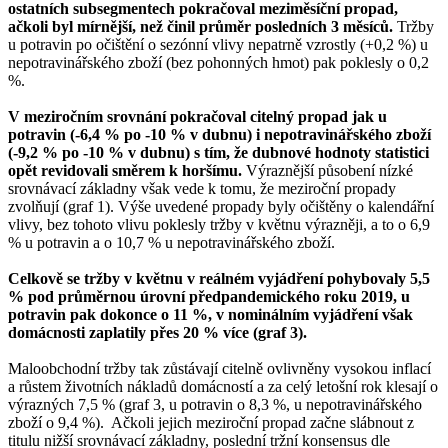
ostatních subsegmentech pokračoval meziměsíční propad,
ačkoli byl mírnější, než činil průměr posledních 3 měsíců.
Tržby
u potravin po očištění o sezónní vlivy nepatrně vzrostly (+0,2 %) u
nepotravinářského zboží (bez pohonných hmot) pak poklesly o 0,2
%.
V meziročním srovnání pokračoval citelný propad jak u
potravin (-6,4 % po -10 % v dubnu) i nepotravinářského zboží
(-9,2 % po -10 % v dubnu) s tím, že dubnové hodnoty statistici
opět revidovali směrem k horšímu.
Výraznější působení nízké
srovnávací základny však vede k tomu, že meziroční propady
zvolňují (graf 1). Výše uvedené propady byly očištěny o kalendářní
vlivy, bez tohoto vlivu poklesly tržby v květnu výrazněji, a to o 6,9
% u potravin a o 10,7 % u nepotravinářského zboží.
Celkově se tržby v květnu v reálném vyjádření pohybovaly 5,5
% pod průměrnou úrovní předpandemického roku 2019, u
potravin pak dokonce o 11 %, v nominálním vyjádření však
domácnosti zaplatily přes 20 % více (graf 3).
Maloobchodní tržby tak zůstávají citelně ovlivněny vysokou inflací
a růstem životních nákladů domácností a za celý letošní rok klesají o
výrazných 7,5 % (graf 3, u potravin o 8,3 %, u nepotravinářského
zboží o 9,4 %). Ačkoli jejich meziroční propad začne slábnout z
titulu nižší srovnávací základny, poslední tržní konsensus dle