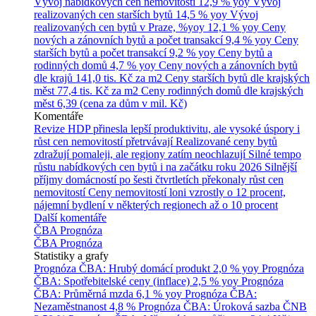
Vývoj nabídkových cen nemovitostí
12,9 % yoy
Vývoj
realizovaných cen starších bytů
14,5 % yoy
Vývoj
realizovaných cen bytů v Praze, %yoy
12,1 % yoy
Ceny
nových a zánovních bytů a počet transakcí
9,4 % yoy
Ceny
starších bytů a počet transakcí
9,2 % yoy
Ceny bytů a
rodinných domů
4,7 % yoy
Ceny nových a zánovních bytů
dle krajů
141,0 tis. Kč za m2
Ceny starších bytů dle krajských
měst
77,4 tis. Kč za m2
Ceny rodinných domů dle krajských
měst
6,39 (cena za dům v mil. Kč)
Komentáře
Revize HDP přinesla lepší produktivitu, ale vysoké úspory i
růst cen nemovitostí přetrvávají
Realizované ceny bytů
zdražují pomaleji, ale regiony zatím neochlazují
Silné tempo
růstu nabídkových cen bytů i na začátku roku 2026
Silnější
příjmy domácností po šesti čtvrtletích překonaly růst cen
nemovitostí
Ceny nemovitostí loni vzrostly o 12 procent,
nájemní bydlení v některých regionech až o 10 procent
Další komentáře
ČBA Prognóza
ČBA Prognóza
Statistiky a grafy
Prognóza ČBA: Hrubý domácí produkt
2,0 % yoy
Prognóza
ČBA: Spotřebitelské ceny (inflace)
2,5 % yoy
Prognóza
ČBA: Průměrná mzda
6,1 % yoy
Prognóza ČBA:
Nezaměstnanost
4,8 %
Prognóza ČBA: Úroková sazba ČNB