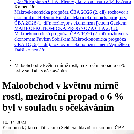
3,50 %
Prognóza ČBA: Měnový kurz vůči euru
24,4 Kč/euro
Komentáře
Makroekonomická prognóza ČBA 2Q26 (2. díl): rozhovor s
ekonomkou Helenou Horskou
Makroekonomická prognóza
ČBA 2Q26 (1. díl): rozhovor s ekonomem Petrem Gapkem
MAKROEKONOMICKÁ PROGNÓZA ČBA 2Q 26
Makroekonomická prognóza ČBA 1Q26 (2. díl): rozhovor s
ekonomem Pavlem Sobíškem
Makroekonomická prognóza
ČBA 1Q26 (1. díl): rozhovor s ekonomem Janem Vejmělkem
Další komentáře
Maloobchod v květnu mírně rostl, meziroční propad o 6 %
byl v souladu s očekáváním
Maloobchod v květnu mírně
rostl, meziroční propad o 6 %
byl v souladu s očekáváním
10. 07. 2023
Ekonomický komentář Jakuba Seidlera, hlavního ekonoma ČBA