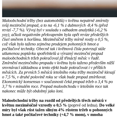
Maloobchodní tržby (bez automobilů) v květnu nepatrně zmírnily
svůj meziroční propad, a to na -6,1 % z dubnových -8,4 % (před
revizí -7,7 %). Vývoj byl v souladu s odhadem analytiků (-6,2 %
yoy), ačkoli negativním překvapením byla opět revize předešlých
čísel směrem k horšímu. Meziměsíčně tržby mírně rostly o 0,5 %,
což však bylo taženo zejména prodejem pohonných hmot a
počítačové techniky. Obecně tak i květnová čísla potvrzují stále
utlumenou poptávku spotřebitelů a výrazný meziroční propad
maloobchodních tržeb pokračoval již třináctý měsíc v řadě.
Zmírnění meziročního propadu v květnu bylo taženo především nižší
srovnávací základnou a tento efekt bude pokračovat i v příštích
měsících. Za prvních 5 měsíců letošního roku tržby meziročně klesají
o 7,5 %, v druhé polovině roku se však bude propad zmírňovat.
Ekonomický konsensus v současnosti čeká propad tržeb o 3,4 % po
3,7 % v minulém roce. Propad maloobchodu v letošním roce tak
nakonec může být obdobný jako loni.
Maloobchodní tržby na rozdíl od předešlých třech měsíců v
květnu meziměsíčně vzrostly o 0,5 %
(poprvé od ledna).
Do velké
míry byl však růst tažen silným 4% růstem tržeb u pohonných
hmot a také počítačové techniky (+4,7 % mom), v mnoha