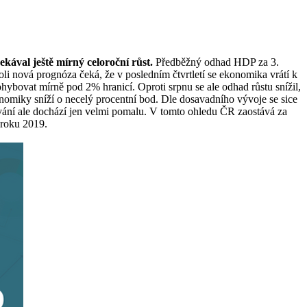
ával ještě mírný celoroční růst.
Předběžný odhad HDP za 3.
i nová prognóza čeká, že v posledním čtvrtletí se ekonomika vrátí k
ybovat mírně pod 2% hranicí. Oproti srpnu se ale odhad růstu snížil,
onomiky sníží o necelý procentní bod. Dle dosavadního vývoje se sice
ování ale dochází jen velmi pomalu. V tomto ohledu ČR zaostává za
 roku 2019.