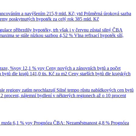
nancováním a navýšením
215,9 mld. Kč; ytd
Průměrná úroková sazba
emy poskytnutých hypoték za celý rok
385 mld. Kč
ace přibrzdily hypotéky, trh však i v červnu zůstal silný
ČBA
maxima se stále nízkou sazbou 4,52 %
Vlna refixací hypoték sílí,
Praze, %yoy
12,1 % yoy
Ceny nových a zánovních bytů a počet
bytů dle krajů
141,0 tis. Kč za m2
Ceny starších bytů dle krajských
ale regiony zatím neochlazují
Silné tempo růstu nabídkových cen bytů
12 procent, nájemní bydlení v některých regionech až o 10 procent
á mzda
6,1 % yoy
Prognóza ČBA: Nezaměstnanost
4,8 %
Prognóza