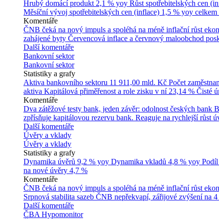
Hrubý domácí produkt
2,1 % yoy
Růst spotřebitelských cen (in
Měsíční vývoj spotřebitelských cen (inflace)
1,5 % yoy celkem
Komentáře
ČNB čeká na nový impuls a spoléhá na méně inflační růst ek
zahájené byty
Červencová inflace a červnový maloobchod posk
Další komentáře
Bankovní sektor
Bankovní sektor
Statistiky a grafy
Aktiva bankovního sektoru
11 911,00 mld. Kč
Počet zaměstna
aktiva
Kapitálová přiměřenost a role zisku v ní
23,14 %
Čisté 
Komentáře
Dva zátěžové testy bank, jeden závěr: odolnost českých bank
B
zpřísňuje kapitálovou rezervu bank. Reaguje na rychlejší růst úv
Další komentáře
Úvěry a vklady
Úvěry a vklady
Statistiky a grafy
Dynamika úvěrů
9,2 % yoy
Dynamika vkladů
4,8 % yoy
Podíl
na nové úvěry
4,7 %
Komentáře
ČNB čeká na nový impuls a spoléhá na méně inflační růst ek
Srpnová stabilita sazeb ČNB nepřekvapí, zářijové zvýšení na 4
Další komentáře
ČBA Hypomonitor