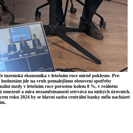
že tuzemská ekonomika v letošním roce mírně poklesne. Pro
ím hodnotám jde na vrub pomalejšímu obnovení spotřeby
minální mzdy v letošním roce porostou kolem 8 %, v reálném
dá omezeně a míra nezaměstnanosti setrvává na nízkých úrovních.
ncem roku 2024 by se hlavní sazba centrální banky měla nacházet
tím.