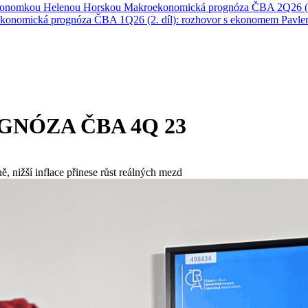
ekonomkou Helenou Horskou
Makroekonomická prognóza ČBA 2Q26 (1
konomická prognóza ČBA 1Q26 (2. díl): rozhovor s ekonomem Pavl
ÓZA ČBA 4Q 23
, nižší inflace přinese růst reálných mezd