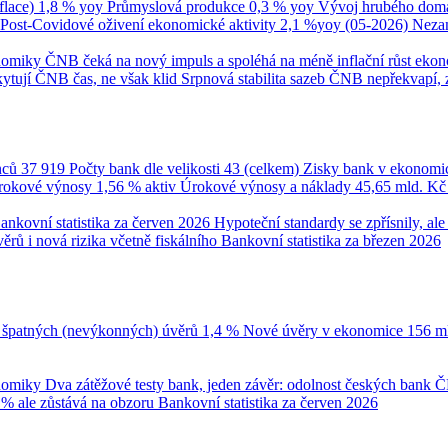
flace)
1,8 % yoy
Průmyslová produkce
0,3 % yoy
Vývoj hrubého domá
Post-Covidové oživení ekonomické aktivity
2,1 %yoy (05-2026)
Neza
onomiky
ČNB čeká na nový impuls a spoléhá na méně inflační růst eko
ytují ČNB čas, ne však klid
Srpnová stabilita sazeb ČNB nepřekvapí, 
nců
37 919
Počty bank dle velikosti
43 (celkem)
Zisky bank v ekonomi
úrokové výnosy
1,56 % aktiv
Úrokové výnosy a náklady
45,65 mld. K
ankovní statistika za červen 2026
Hypoteční standardy se zpřísnily, a
ěrů i nová rizika včetně fiskálního
Bankovní statistika za březen 2026
 špatných (nevýkonných) úvěrů
1,4 %
Nové úvěry v ekonomice
156 m
onomiky
Dva zátěžové testy bank, jeden závěr: odolnost českých bank
Č
 % ale zůstává na obzoru
Bankovní statistika za červen 2026