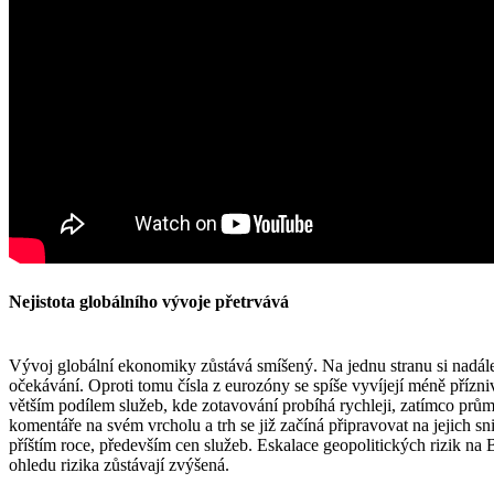
Nejistota globálního vývoje přetrvává
Vývoj globální ekonomiky zůstává smíšený. Na jednu stranu si nadále
očekávání. Oproti tomu čísla z eurozóny se spíše vyvíjejí méně přízn
větším podílem služeb, kde zotavování probíhá rychleji, zatímco průmy
komentáře na svém vrcholu a trh se již začíná připravovat na jejich sn
příštím roce, především cen služeb. Eskalace geopolitických rizik na 
ohledu rizika zůstávají zvýšená.