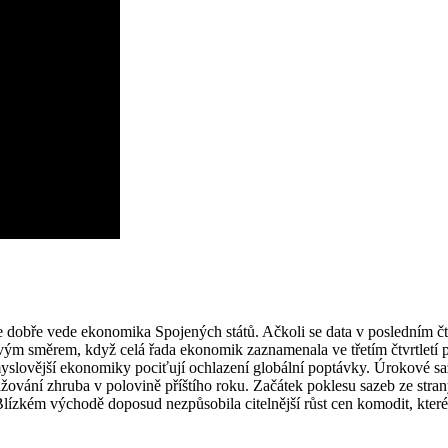
 dobře vede ekonomika Spojených států. Ačkoli se data v posledním čtv
ivým směrem, když celá řada ekonomik zaznamenala ve třetím čtvrtletí 
slovější ekonomiky pociťují ochlazení globální poptávky. Úrokové sazby
ižování zhruba v polovině příštího roku. Začátek poklesu sazeb ze stran
Blízkém východě doposud nezpůsobila citelnější růst cen komodit, které