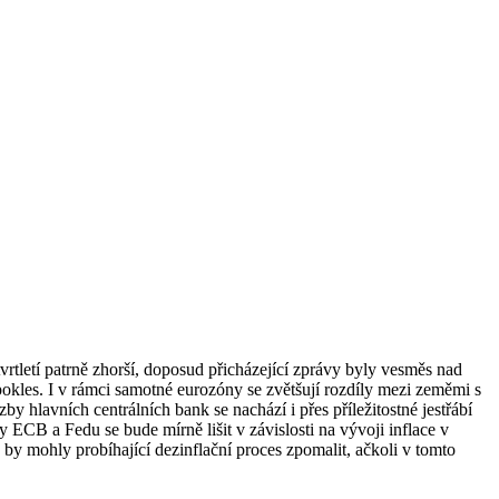
rtletí patrně zhorší, doposud přicházející zprávy byly vesměs nad
pokles. I v rámci samotné eurozóny se zvětšují rozdíly mezi zeměmi s
 hlavních centrálních bank se nachází i přes příležitostné jestřábí
y ECB a Fedu se bude mírně lišit v závislosti na vývoji inflace v
 by mohly probíhající dezinflační proces zpomalit, ačkoli v tomto