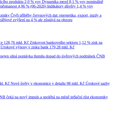
cího produktu
2,0 % yoy
Dynamika mezd
8,1 % yoy nominálně
městnanost
4,96 % (06-2026)
Indikátory důvěry
1,4 % yoy
nomiky
Čtyři příběhy červnových dat: energetika, export, mzdy a
zářijové zvýšení na 4 % ale zůstává na obzoru
ce
128,76 mld. Kč
Ziskovost bankovního sektoru
1,12 % zisk na
č
Úrokové výnosy v zisku bank
179,28 mld. Kč
le nejen silná poptávka tlumila dopad do úvěrových podmínek
ČNB
ld. Kč
Nové úvěry v ekonomice v detailu
98 mld. Kč
Úrokové sazby
NB čeká na nový impuls a spoléhá na méně inflační růst ekonomiky