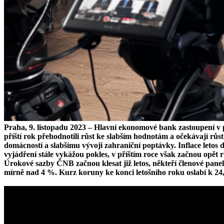
Praha, 9. listopadu 2023 – Hlavní ekonomové bank zastoupení v
příští rok přehodnotili růst ke slabším hodnotám a očekávají 
domácností a slabšímu vývoji zahraniční poptávky. Inflace letos
vyjádření stále vykážou pokles, v příštím roce však začnou opě
Úrokové sazby ČNB začnou klesat již letos, někteří členové pane
mírně nad 4 %. Kurz koruny ke konci letošního roku oslabí k 24,