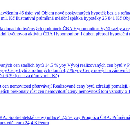
 navýšením
46 tisíc; ytd
Objem nově poskytnutých hypoték bez a s refi
 mil. Kč
Ilustrativní průměrná měsíční splátka hypotéky
25 841 Kč
Obj
umila dopad do úvěrových podmínek
ČBA Hypomonitor: Vyšší sazby a regul
dní květnovou aktivitu
ČBA Hypomonitor: I duben přepsal hypoteční 
vaných cen starších bytů
14,5 % yoy
Vývoj realizovaných cen bytů v 
 yoy
Ceny bytů a rodinných domů
4,7 % yoy
Ceny nových a zánovních 
ěst
6,39 (cena za dům v mil. Kč)
t cen nemovitostí přetrvávají
Realizované ceny bytů zdražují pomaleji, 
tletích překonaly růst cen nemovitostí
Ceny nemovitostí loni vzrostly o 
A: Spotřebitelské ceny (inflace)
2,5 % yoy
Prognóza ČBA: Průměrn
rz vůči euru
24,4 Kč/euro