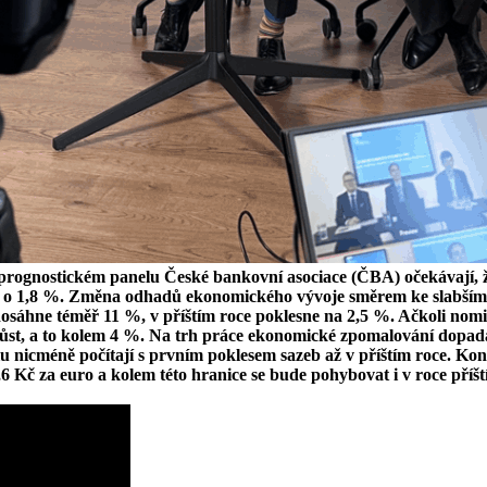
 prognostickém panelu České bankovní asociace (ČBA) očekávají, 
růst o 1,8 %. Změna odhadů ekonomického vývoje směrem ke slabš
 dosáhne téměř 11 %, v příštím roce poklesne na 2,5 %. Ačkoli no
t růst, a to kolem 4 %. Na trh práce ekonomické zpomalování dopa
lu nicméně počítají s prvním poklesem sazeb až v příštím roce. Ko
6 Kč za euro a kolem této hranice se bude pohybovat i v roce příš