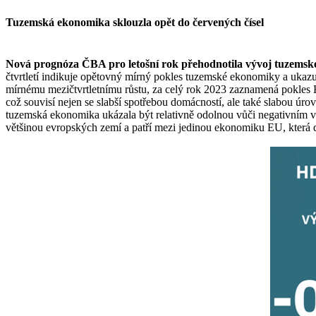
Tuzemská ekonomika sklouzla opět do červených čísel
Nová prognóza ČBA pro letošní rok přehodnotila vývoj tuzemské
čtvrtletí indikuje opětovný mírný pokles tuzemské ekonomiky a ukazu
mírnému mezičtvrtletnímu růstu, za celý rok 2023 zaznamená pokles H
což souvisí nejen se slabší spotřebou domácností, ale také slabou úr
tuzemská ekonomika ukázala být relativně odolnou vůči negativním vl
většinou evropských zemí a patří mezi jedinou ekonomiku EU, kter