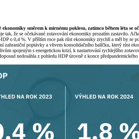
 ekonomiky směrem k mírnému poklesu, zatímco během léta se oček
je tak, že se očekávané zotavování ekonomiky prozatím zastavilo. Ačkol
DP o 0,4 %. V příštím roce pak růst ekonomiky zrychlí a měl by se poh
ovní zahraniční poptávky a vlivem konsolidačního balíčku, který růst ek
ivům spojeným s energetickou krizí, k nastartování rychlejšího zotav
á doposud nedosáhla z pohledu HDP úrovně z konce předpandemického