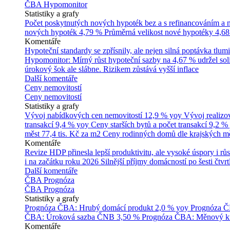
ČBA Hypomonitor
Statistiky a grafy
Počet poskytnutých nových hypoték bez a s refinancováním a
nových hypoték
4,79 %
Průměrná velikost nové hypotéky
4,68
Komentáře
Hypoteční standardy se zpřísnily, ale nejen silná poptávka tl
Hypomonitor: Mírný růst hypoteční sazby na 4,67 % udržel soli
úrokový šok ale slábne. Rizikem zůstává vyšší inflace
Další komentáře
Ceny nemovitostí
Ceny nemovitostí
Statistiky a grafy
Vývoj nabídkových cen nemovitostí
12,9 % yoy
Vývoj realizo
transakcí
9,4 % yoy
Ceny starších bytů a počet transakcí
9,2 %
měst
77,4 tis. Kč za m2
Ceny rodinných domů dle krajských m
Komentáře
Revize HDP přinesla lepší produktivitu, ale vysoké úspory i růs
i na začátku roku 2026
Silnější příjmy domácností po šesti čtvr
Další komentáře
ČBA Prognóza
ČBA Prognóza
Statistiky a grafy
Prognóza ČBA: Hrubý domácí produkt
2,0 % yoy
Prognóza ČB
ČBA: Úroková sazba ČNB
3,50 %
Prognóza ČBA: Měnový ku
Komentáře