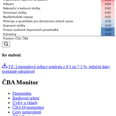
Ke stažení:
TZ: Listopadová inflace poklesla z 8,5 na 7,3 %, inflační tlaky
postupně odeznívají
ČBA Monitor
Ekonomika
Bankovní sektor
Úvěry a vklady
ČBA Hypomonitor
Ceny nemovitostí