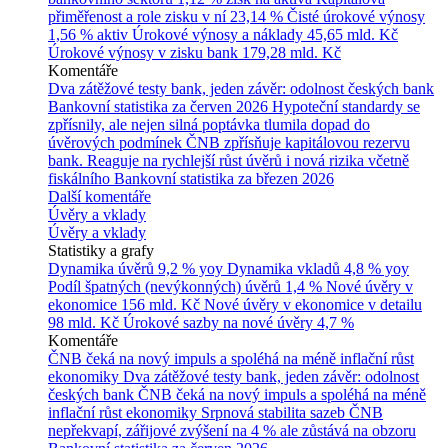
přiměřenost a role zisku v ní
23,14 %
Čisté úrokové výnosy
1,56 % aktiv
Úrokové výnosy a náklady
45,65 mld. Kč
Úrokové výnosy v zisku bank
179,28 mld. Kč
Komentáře
Dva zátěžové testy bank, jeden závěr: odolnost českých bank
Bankovní statistika za červen 2026
Hypoteční standardy se
zpřísnily, ale nejen silná poptávka tlumila dopad do
úvěrových podmínek
ČNB zpřísňuje kapitálovou rezervu
bank. Reaguje na rychlejší růst úvěrů i nová rizika včetně
fiskálního
Bankovní statistika za březen 2026
Další komentáře
Úvěry a vklady
Úvěry a vklady
Statistiky a grafy
Dynamika úvěrů
9,2 % yoy
Dynamika vkladů
4,8 % yoy
Podíl špatných (nevýkonných) úvěrů
1,4 %
Nové úvěry v
ekonomice
156 mld. Kč
Nové úvěry v ekonomice v detailu
98 mld. Kč
Úrokové sazby na nové úvěry
4,7 %
Komentáře
ČNB čeká na nový impuls a spoléhá na méně inflační růst
ekonomiky
Dva zátěžové testy bank, jeden závěr: odolnost
českých bank
ČNB čeká na nový impuls a spoléhá na méně
inflační růst ekonomiky
Srpnová stabilita sazeb ČNB
nepřekvapí, zářijové zvýšení na 4 % ale zůstává na obzoru