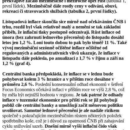
překvapivě začalo meziměsíčně i meziročně opět růst
(tabulka 1,
první řádek).
Meziměsíčně dále rostly ceny v odívání, obuvi,
rekreací či stravovacích službách (tabulka 2, první řádky).
Listopadová inflace skončila sice mírně nad očekáváním ČNB i
trhu, rozdíl byl však relativně malý a nemění se tak základní
příběh, že inflační tlaky postupně odeznívají. Růst inflace od
února (bez zahrnutí lednového přecenění) do listopadu dosáhl
letos jen 1,2 %. Loni touto dobou to pak bylo téměř 11 %. Také
vývoj meziměsíční sezónně očištěné inflace očištěné od
regulovaných a administrativních vlivů ukazuje, že inflace v
listopadu dále poklesla, po anualizaci z 1,7 % v říjnu a září na
1,2 % (graf 4).
Centrální banka předpokládá, že inflace se v lednu bude
pohybovat kolem 3 % hranice a v příštím roce dosáhne v
průměru 2,6 %.
Poslední konsensuální odhad ekonomů v šetření
Focus Economics očekává inflaci v příštím roce ve výši 2,8 %, což
by měla být nejnižší hodnota v regionu.
Je tak patrné že odhady
inflace v tuzemské ekonomice pro příští rok se již pohybují
poblíž cíle centrální banky a umožňují začít měnovou politiku
uvolňovat. Samotné lednové přecenění je ale nadále rizikem
společně s pokračujícím meziměsíčním růstem některých položek
spotřebního koše, což je i důvod za opatrností ČNB při zahajování
cyklu snižování sazeb.
Dnešní mírně vyšší inflační číslo však