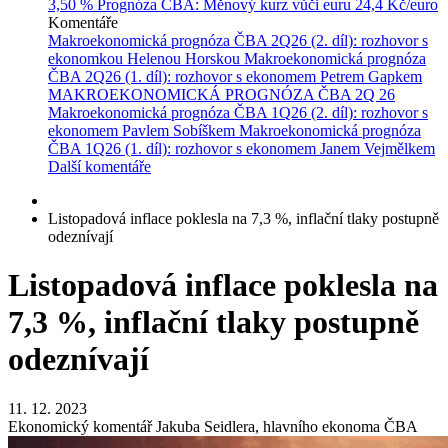
3,50 %
Prognóza ČBA: Měnový kurz vůči euru
24,4 Kč/euro
Komentáře
Makroekonomická prognóza ČBA 2Q26 (2. díl): rozhovor s
ekonomkou Helenou Horskou
Makroekonomická prognóza
ČBA 2Q26 (1. díl): rozhovor s ekonomem Petrem Gapkem
MAKROEKONOMICKÁ PROGNÓZA ČBA 2Q 26
Makroekonomická prognóza ČBA 1Q26 (2. díl): rozhovor s
ekonomem Pavlem Sobíškem
Makroekonomická prognóza
ČBA 1Q26 (1. díl): rozhovor s ekonomem Janem Vejmělkem
Další komentáře
Listopadová inflace poklesla na 7,3 %, inflační tlaky postupně
odeznívají
Listopadová inflace poklesla na
7,3 %, inflační tlaky postupně
odeznívají
11. 12. 2023
Ekonomický komentář Jakuba Seidlera, hlavního ekonoma ČBA