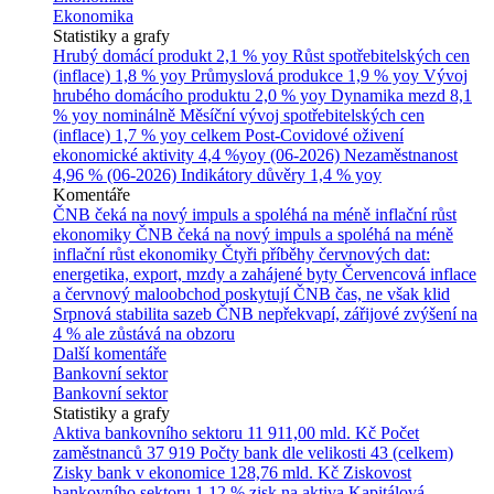
Ekonomika
Statistiky a grafy
Hrubý domácí produkt
2,1 % yoy
Růst spotřebitelských cen
(inflace)
1,8 % yoy
Průmyslová produkce
1,9 % yoy
Vývoj
hrubého domácího produktu
2,0 % yoy
Dynamika mezd
8,1
% yoy nominálně
Měsíční vývoj spotřebitelských cen
(inflace)
1,7 % yoy celkem
Post-Covidové oživení
ekonomické aktivity
4,4 %yoy (06-2026)
Nezaměstnanost
4,96 % (06-2026)
Indikátory důvěry
1,4 % yoy
Komentáře
ČNB čeká na nový impuls a spoléhá na méně inflační růst
ekonomiky
ČNB čeká na nový impuls a spoléhá na méně
inflační růst ekonomiky
Čtyři příběhy červnových dat:
energetika, export, mzdy a zahájené byty
Červencová inflace
a červnový maloobchod poskytují ČNB čas, ne však klid
Srpnová stabilita sazeb ČNB nepřekvapí, zářijové zvýšení na
4 % ale zůstává na obzoru
Další komentáře
Bankovní sektor
Bankovní sektor
Statistiky a grafy
Aktiva bankovního sektoru
11 911,00 mld. Kč
Počet
zaměstnanců
37 919
Počty bank dle velikosti
43 (celkem)
Zisky bank v ekonomice
128,76 mld. Kč
Ziskovost
bankovního sektoru
1,12 % zisk na aktiva
Kapitálová