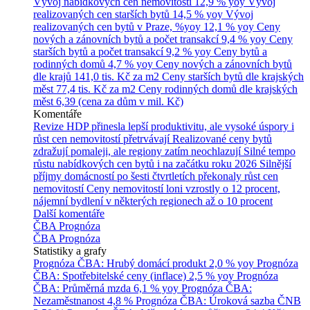
Vývoj nabídkových cen nemovitostí
12,9 % yoy
Vývoj
realizovaných cen starších bytů
14,5 % yoy
Vývoj
realizovaných cen bytů v Praze, %yoy
12,1 % yoy
Ceny
nových a zánovních bytů a počet transakcí
9,4 % yoy
Ceny
starších bytů a počet transakcí
9,2 % yoy
Ceny bytů a
rodinných domů
4,7 % yoy
Ceny nových a zánovních bytů
dle krajů
141,0 tis. Kč za m2
Ceny starších bytů dle krajských
měst
77,4 tis. Kč za m2
Ceny rodinných domů dle krajských
měst
6,39 (cena za dům v mil. Kč)
Komentáře
Revize HDP přinesla lepší produktivitu, ale vysoké úspory i
růst cen nemovitostí přetrvávají
Realizované ceny bytů
zdražují pomaleji, ale regiony zatím neochlazují
Silné tempo
růstu nabídkových cen bytů i na začátku roku 2026
Silnější
příjmy domácností po šesti čtvrtletích překonaly růst cen
nemovitostí
Ceny nemovitostí loni vzrostly o 12 procent,
nájemní bydlení v některých regionech až o 10 procent
Další komentáře
ČBA Prognóza
ČBA Prognóza
Statistiky a grafy
Prognóza ČBA: Hrubý domácí produkt
2,0 % yoy
Prognóza
ČBA: Spotřebitelské ceny (inflace)
2,5 % yoy
Prognóza
ČBA: Průměrná mzda
6,1 % yoy
Prognóza ČBA:
Nezaměstnanost
4,8 %
Prognóza ČBA: Úroková sazba ČNB