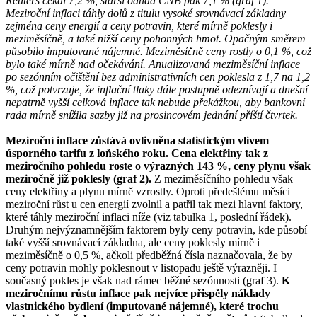
Reuters čekal 7,2 %, starší odhad ČNB pak 7,1 % (graf 1).
Meziroční inflaci táhly dolů z titulu vysoké srovnávací základny
zejména ceny energií a ceny potravin, které mírně poklesly i
meziměsíčně, a také nižší ceny pohonných hmot. Opačným směrem
působilo imputované nájemné. Meziměsíčně ceny rostly o 0,1 %, což
bylo také mírně nad očekávání. Anualizovaná meziměsíční inflace
po sezónním očištění bez administrativních cen poklesla z 1,7 na 1,2
%, což potvrzuje, že inflační tlaky dále postupně odeznívají a dnešní
nepatrně vyšší celková inflace tak nebude překážkou, aby bankovní
rada mírně snížila sazby již na prosincovém jednání příští čtvrtek.
Meziroční inflace zůstává ovlivněna statistickým vlivem
úsporného tarifu z loňského roku. Cena elektřiny tak z
meziročního pohledu roste o výrazných 143 %, ceny plynu však
meziročně již poklesly (graf 2).
Z meziměsíčního pohledu však
ceny elektřiny a plynu mírně vzrostly. Oproti předešlému měsíci
meziroční růst u cen energií zvolnil a patřil tak mezi hlavní faktory,
které táhly meziroční inflaci níže (viz tabulka 1, poslední řádek).
Druhým nejvýznamnějším faktorem byly ceny potravin, kde působí
také vyšší srovnávací základna, ale ceny poklesly mírně i
meziměsíčně o 0,5 %, ačkoli předběžná čísla naznačovala, že by
ceny potravin mohly poklesnout v listopadu ještě výrazněji. I
současný pokles je však nad rámec běžné sezónnosti (graf 3).
K
meziročnímu růstu inflace pak nejvíce přispěly náklady
vlastnického bydlení (imputované nájemné), které trochu