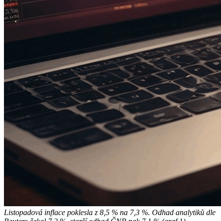
Listopadová inflace poklesla z 8,5 % na 7,3 %. Odhad analytiků dle