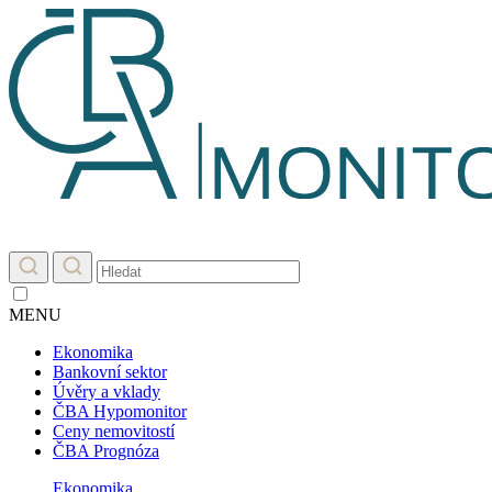
MENU
Ekonomika
Bankovní sektor
Úvěry a vklady
ČBA Hypomonitor
Ceny nemovitostí
ČBA Prognóza
Ekonomika