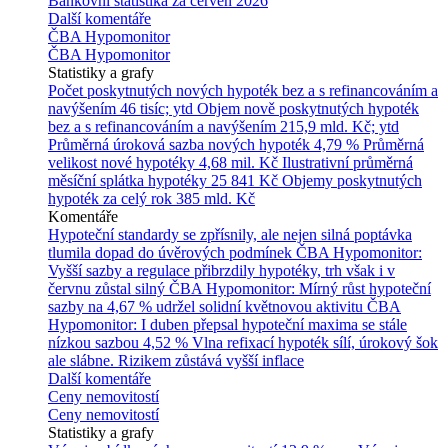
Bankovní statistika za červen 2026
Další komentáře
ČBA Hypomonitor
ČBA Hypomonitor
Statistiky a grafy
Počet poskytnutých nových hypoték bez a s refinancováním a
navýšením
46 tisíc; ytd
Objem nově poskytnutých hypoték
bez a s refinancováním a navýšením
215,9 mld. Kč; ytd
Průměrná úroková sazba nových hypoték
4,79 %
Průměrná
velikost nové hypotéky
4,68 mil. Kč
Ilustrativní průměrná
měsíční splátka hypotéky
25 841 Kč
Objemy poskytnutých
hypoték za celý rok
385 mld. Kč
Komentáře
Hypoteční standardy se zpřísnily, ale nejen silná poptávka
tlumila dopad do úvěrových podmínek
ČBA Hypomonitor:
Vyšší sazby a regulace přibrzdily hypotéky, trh však i v
červnu zůstal silný
ČBA Hypomonitor: Mírný růst hypoteční
sazby na 4,67 % udržel solidní květnovou aktivitu
ČBA
Hypomonitor: I duben přepsal hypoteční maxima se stále
nízkou sazbou 4,52 %
Vlna refixací hypoték sílí, úrokový šok
ale slábne. Rizikem zůstává vyšší inflace
Další komentáře
Ceny nemovitostí
Ceny nemovitostí
Statistiky a grafy