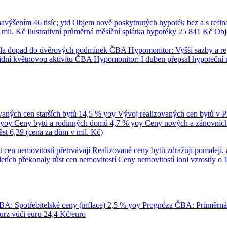
 navýšením
46 tisíc; ytd
Objem nově poskytnutých hypoték bez a s refi
 mil. Kč
Ilustrativní průměrná měsíční splátka hypotéky
25 841 Kč
Obj
umila dopad do úvěrových podmínek
ČBA Hypomonitor: Vyšší sazby a regul
dní květnovou aktivitu
ČBA Hypomonitor: I duben přepsal hypoteční 
vaných cen starších bytů
14,5 % yoy
Vývoj realizovaných cen bytů v 
 yoy
Ceny bytů a rodinných domů
4,7 % yoy
Ceny nových a zánovních 
ěst
6,39 (cena za dům v mil. Kč)
t cen nemovitostí přetrvávají
Realizované ceny bytů zdražují pomaleji, 
tletích překonaly růst cen nemovitostí
Ceny nemovitostí loni vzrostly o 
A: Spotřebitelské ceny (inflace)
2,5 % yoy
Prognóza ČBA: Průměrn
rz vůči euru
24,4 Kč/euro