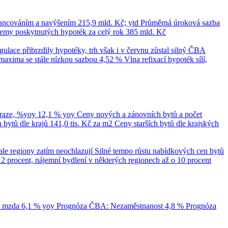
nancováním a navýšením
215,9 mld. Kč; ytd
Průměrná úroková sazba
emy poskytnutých hypoték za celý rok
385 mld. Kč
ace přibrzdily hypotéky, trh však i v červnu zůstal silný
ČBA
maxima se stále nízkou sazbou 4,52 %
Vlna refixací hypoték sílí,
Praze, %yoy
12,1 % yoy
Ceny nových a zánovních bytů a počet
bytů dle krajů
141,0 tis. Kč za m2
Ceny starších bytů dle krajských
ale regiony zatím neochlazují
Silné tempo růstu nabídkových cen bytů
12 procent, nájemní bydlení v některých regionech až o 10 procent
á mzda
6,1 % yoy
Prognóza ČBA: Nezaměstnanost
4,8 %
Prognóza