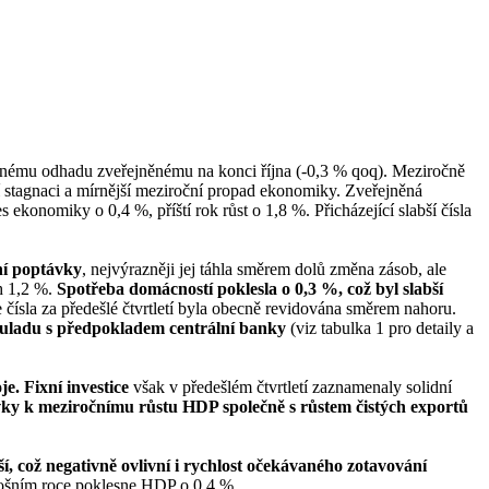
ěžnému odhadu zveřejněnému na konci října (-0,3 % qoq). Meziročně
ní stagnaci a mírnější meziroční propad ekonomiky. Zveřejněná
 ekonomiky o 0,4 %, příští rok růst o 1,8 %. Přicházející slabší čísla
ní poptávky
, nejvýrazněji jej táhla směrem dolů změna zásob, ale
ch 1,2 %.
Spotřeba domácností poklesla o 0,3 %, což byl slabší
e čísla za předešlé čtvrtletí byla obecně revidována směrem nahoru.
souladu s předpokladem centrální banky
(viz tabulka 1 pro detaily a
e. Fixní investice
však v předešlém čtvrtletí zaznamenaly solidní
pěvky k meziročnímu růstu HDP společně s růstem čistých exportů
, což negativně ovlivní i rychlost očekávaného zotavování
etošním roce poklesne HDP o 0,4 %.