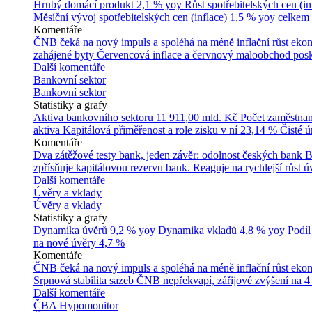
Hrubý domácí produkt
2,1 % yoy
Růst spotřebitelských cen (in
Měsíční vývoj spotřebitelských cen (inflace)
1,5 % yoy celkem
Komentáře
ČNB čeká na nový impuls a spoléhá na méně inflační růst ek
zahájené byty
Červencová inflace a červnový maloobchod posk
Další komentáře
Bankovní sektor
Bankovní sektor
Statistiky a grafy
Aktiva bankovního sektoru
11 911,00 mld. Kč
Počet zaměstna
aktiva
Kapitálová přiměřenost a role zisku v ní
23,14 %
Čisté 
Komentáře
Dva zátěžové testy bank, jeden závěr: odolnost českých bank
B
zpřísňuje kapitálovou rezervu bank. Reaguje na rychlejší růst úv
Další komentáře
Úvěry a vklady
Úvěry a vklady
Statistiky a grafy
Dynamika úvěrů
9,2 % yoy
Dynamika vkladů
4,8 % yoy
Podíl
na nové úvěry
4,7 %
Komentáře
ČNB čeká na nový impuls a spoléhá na méně inflační růst ek
Srpnová stabilita sazeb ČNB nepřekvapí, zářijové zvýšení na 4
Další komentáře
ČBA Hypomonitor