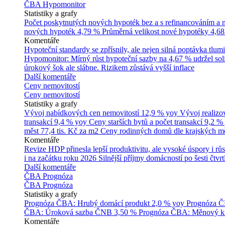
ČBA Hypomonitor
Statistiky a grafy
Počet poskytnutých nových hypoték bez a s refinancováním a
nových hypoték
4,79 %
Průměrná velikost nové hypotéky
4,68
Komentáře
Hypoteční standardy se zpřísnily, ale nejen silná poptávka tl
Hypomonitor: Mírný růst hypoteční sazby na 4,67 % udržel soli
úrokový šok ale slábne. Rizikem zůstává vyšší inflace
Další komentáře
Ceny nemovitostí
Ceny nemovitostí
Statistiky a grafy
Vývoj nabídkových cen nemovitostí
12,9 % yoy
Vývoj realizo
transakcí
9,4 % yoy
Ceny starších bytů a počet transakcí
9,2 %
měst
77,4 tis. Kč za m2
Ceny rodinných domů dle krajských m
Komentáře
Revize HDP přinesla lepší produktivitu, ale vysoké úspory i růs
i na začátku roku 2026
Silnější příjmy domácností po šesti čtvr
Další komentáře
ČBA Prognóza
ČBA Prognóza
Statistiky a grafy
Prognóza ČBA: Hrubý domácí produkt
2,0 % yoy
Prognóza ČB
ČBA: Úroková sazba ČNB
3,50 %
Prognóza ČBA: Měnový ku
Komentáře