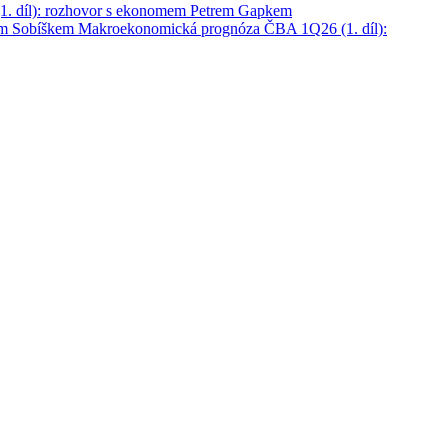
. díl): rozhovor s ekonomem Petrem Gapkem
em Sobíškem
Makroekonomická prognóza ČBA 1Q26 (1. díl):