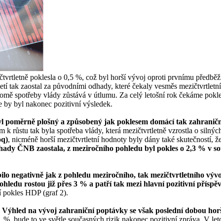
čtvrtletně poklesla o 0,5 %, což byl horší vývoj oproti prvnímu předb
letí tak zaostal za původními odhady, které čekaly vesměs mezičtvrtlet
romě spotřeby vlády zůstává v útlumu. Za celý letošní rok čekáme pokles
ce by byl nakonec pozitivní výsledek.
yl poměrně plošný a způsobený jak poklesem domácí tak zahranič
 k růstu tak byla spotřeba vlády, která mezičtvrtletně vzrostla o silný
oq)
, nicméně horší mezičtvrtletní hodnoty byly dány také skutečností, ž
dhady ČNB zaostala, z meziročního pohledu byl pokles o 2,3 % v 
lo negativně jak z pohledu meziročního, tak mezičtvrtletního vývoj
ohledu rostou již přes 3 % a patří tak mezi hlavní pozitivní přís
 pokles HDP (graf 2).
Výhled na vývoj zahraniční poptávky se však poslední dobou horší
 %, bude to ve světle současných rizik nakonec pozitivní zpráva. V l