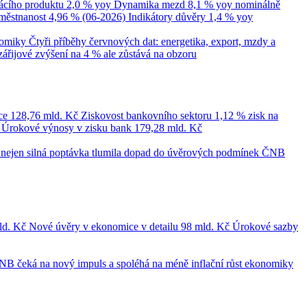
cího produktu
2,0 % yoy
Dynamika mezd
8,1 % yoy nominálně
městnanost
4,96 % (06-2026)
Indikátory důvěry
1,4 % yoy
nomiky
Čtyři příběhy červnových dat: energetika, export, mzdy a
zářijové zvýšení na 4 % ale zůstává na obzoru
ce
128,76 mld. Kč
Ziskovost bankovního sektoru
1,12 % zisk na
č
Úrokové výnosy v zisku bank
179,28 mld. Kč
le nejen silná poptávka tlumila dopad do úvěrových podmínek
ČNB
ld. Kč
Nové úvěry v ekonomice v detailu
98 mld. Kč
Úrokové sazby
NB čeká na nový impuls a spoléhá na méně inflační růst ekonomiky