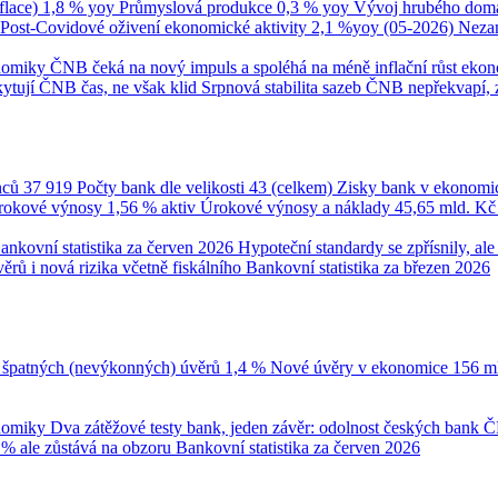
flace)
1,8 % yoy
Průmyslová produkce
0,3 % yoy
Vývoj hrubého domá
Post-Covidové oživení ekonomické aktivity
2,1 %yoy (05-2026)
Neza
onomiky
ČNB čeká na nový impuls a spoléhá na méně inflační růst eko
ytují ČNB čas, ne však klid
Srpnová stabilita sazeb ČNB nepřekvapí, 
nců
37 919
Počty bank dle velikosti
43 (celkem)
Zisky bank v ekonomi
úrokové výnosy
1,56 % aktiv
Úrokové výnosy a náklady
45,65 mld. K
ankovní statistika za červen 2026
Hypoteční standardy se zpřísnily, a
ěrů i nová rizika včetně fiskálního
Bankovní statistika za březen 2026
 špatných (nevýkonných) úvěrů
1,4 %
Nové úvěry v ekonomice
156 m
onomiky
Dva zátěžové testy bank, jeden závěr: odolnost českých bank
Č
 % ale zůstává na obzoru
Bankovní statistika za červen 2026