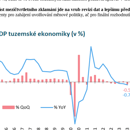
st mezičtvrtletního zklamání jde na vrub revizi dat a lepšímu před
y pro zahájení uvolňování měnové politiky, ač pro finální rozhodnutí 