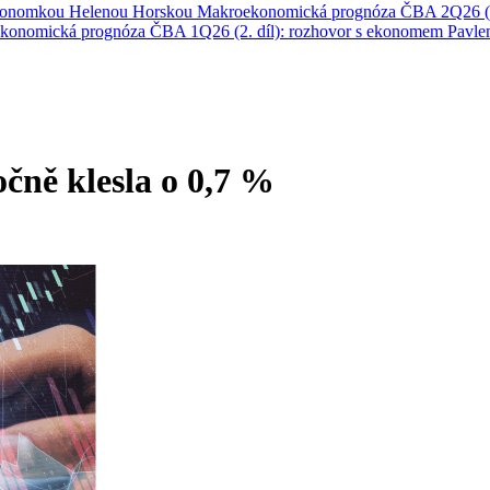
ekonomkou Helenou Horskou
Makroekonomická prognóza ČBA 2Q26 (1
konomická prognóza ČBA 1Q26 (2. díl): rozhovor s ekonomem Pavl
očně klesla o 0,7 %