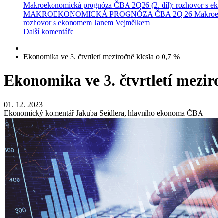
Makroekonomická prognóza ČBA 2Q26 (2. díl): rozhovor s 
MAKROEKONOMICKÁ PROGNÓZA ČBA 2Q 26
Makroe
rozhovor s ekonomem Janem Vejmělkem
Další komentáře
Ekonomika ve 3. čtvrtletí meziročně klesla o 0,7 %
Ekonomika ve 3. čtvrtletí mezir
01. 12. 2023
Ekonomický komentář Jakuba Seidlera, hlavního ekonoma ČBA