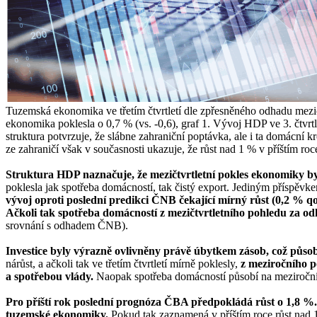
Tuzemská ekonomika ve třetím čtvrtletí dle zpřesněného odhadu mezi
ekonomika poklesla o 0,7 % (vs. -0,6), graf 1. Vývoj HDP ve 3. čtvrt
struktura potvrzuje, že slábne zahraniční poptávka, ale i ta domácní k
ze zahraničí však v současnosti ukazuje, že růst nad 1 % v příštím ro
Struktura HDP naznačuje, že mezičtvrtletní pokles ekonomiky b
poklesla jak spotřeba domácností, tak čistý export. Jediným příspěvkem
vývoj oproti poslední predikci ČNB čekající mírný růst (0,2 % q
Ačkoli tak spotřeba domácností z mezičtvrtletního pohledu za o
srovnání s odhadem ČNB).
Investice byly výrazně ovlivněny právě úbytkem zásob, což působi
nárůst, a ačkoli tak ve třetím čtvrtletí mírně poklesly,
z meziročního p
a spotřebou vlády.
Naopak spotřeba domácností působí na meziroční
Pro příští rok poslední prognóza ČBA předpokládá růst o 1,8 %. 
tuzemské ekonomiky.
Pokud tak zaznamená v příštím roce růst nad 1