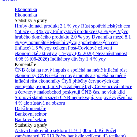
Ekonomika
Ekonomika
Statistiky a grafy
Hrubý domácí produkt
2,1 % yoy
Růst spotřebitelských cen
(inflace)
1,8 % yoy
Průmyslová produkce
0,3 % yoy
Vývoj
hrubého domácího produktu
2,0 % yoy
Dynamika mezd
8,1
% yoy nominálně
Měsíční vývoj spotřebitelských cen
(inflace)
1,5 % yoy celkem
Post-Covidové oživení
ekonomické aktivity
2,1 %yoy (05-2026)
Nezaměstnanost
4,96 % (06-2026)
Indikátory důvěry
1,4 % yoy
Komentáře
ČNB čeká na nový impuls a spoléhá na méně inflační růst
ekonomiky
ČNB čeká na nový impuls a spoléhá na méně
inflační růst ekonomiky
Čtyři příběhy červnových dat:
energetika, export, mzdy a zahájené byty
Červencová inflace
a červnový maloobchod poskytují ČNB čas, ne však klid
Srpnová stabilita sazeb ČNB nepřekvapí, zářijové zvýšení na
4 % ale zůstává na obzoru
Další komentáře
Bankovní sektor
Bankovní sektor
Statistiky a grafy
Aktiva bankovního sektoru
11 911,00 mld. Kč
Počet
zaměstnanců
37 919
Počty bank dle velikosti
43 (celkem)