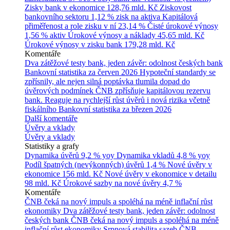
Zisky bank v ekonomice
128,76 mld. Kč
Ziskovost
bankovního sektoru
1,12 % zisk na aktiva
Kapitálová
přiměřenost a role zisku v ní
23,14 %
Čisté úrokové výnosy
1,56 % aktiv
Úrokové výnosy a náklady
45,65 mld. Kč
Úrokové výnosy v zisku bank
179,28 mld. Kč
Komentáře
Dva zátěžové testy bank, jeden závěr: odolnost českých bank
Bankovní statistika za červen 2026
Hypoteční standardy se
zpřísnily, ale nejen silná poptávka tlumila dopad do
úvěrových podmínek
ČNB zpřísňuje kapitálovou rezervu
bank. Reaguje na rychlejší růst úvěrů i nová rizika včetně
fiskálního
Bankovní statistika za březen 2026
Další komentáře
Úvěry a vklady
Úvěry a vklady
Statistiky a grafy
Dynamika úvěrů
9,2 % yoy
Dynamika vkladů
4,8 % yoy
Podíl špatných (nevýkonných) úvěrů
1,4 %
Nové úvěry v
ekonomice
156 mld. Kč
Nové úvěry v ekonomice v detailu
98 mld. Kč
Úrokové sazby na nové úvěry
4,7 %
Komentáře
ČNB čeká na nový impuls a spoléhá na méně inflační růst
ekonomiky
Dva zátěžové testy bank, jeden závěr: odolnost
českých bank
ČNB čeká na nový impuls a spoléhá na méně
inflační růst ekonomiky
Srpnová stabilita sazeb ČNB