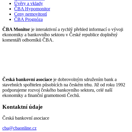
Úvěry a vklady
ČBA Hypomonitor
Ceny nemovitostí
ČBA Prognóza
ČBA Monitor
je interaktivní a rychlý přehled informací o vývoji
ekonomiky a bankovního sektoru v České republice doplněný
komentáři odborníků ČBA.
Česká bankovní asociace
je dobrovolným sdružením bank a
stavebních spořitelen působících na českém trhu. Již od roku 1992
podporujeme rozvoj českého bankovního sektoru, celé naší
ekonomiky a finanční gramotnosti Čechů.
Kontaktní údaje
Česká bankovní asociace
cba@cbaonline.cz