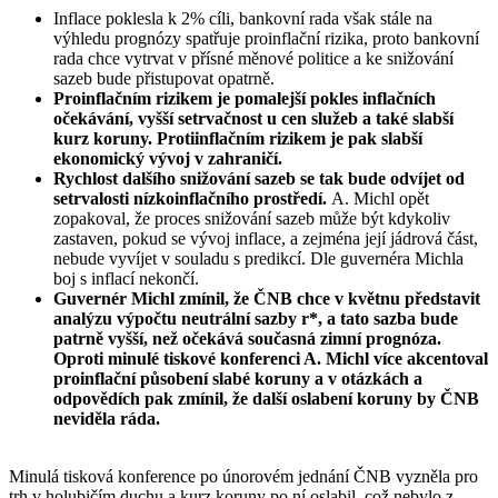
Inflace poklesla k 2% cíli, bankovní rada však stále na
výhledu prognózy spatřuje proinflační rizika, proto bankovní
rada chce vytrvat v přísné měnové politice a ke snižování
sazeb bude přistupovat opatrně.
Proinflačním rizikem je pomalejší pokles inflačních
očekávání, vyšší setrvačnost u cen služeb a také slabší
kurz koruny. Protiinflačním rizikem je pak slabší
ekonomický vývoj v zahraničí.
Rychlost dalšího snižování sazeb se tak bude odvíjet od
setrvalosti nízkoinflačního prostředí.
A. Michl opět
zopakoval, že proces snižování sazeb může být kdykoliv
zastaven, pokud se vývoj inflace, a zejména její jádrová část,
nebude vyvíjet v souladu s predikcí. Dle guvernéra Michla
boj s inflací nekončí.
Guvernér Michl zmínil, že ČNB chce v květnu představit
analýzu výpočtu neutrální sazby r*, a tato sazba bude
patrně vyšší, než očekává současná zimní prognóza.
Oproti minulé tiskové konferenci A. Michl více akcentoval
proinflační působení slabé koruny a v otázkách a
odpovědích pak zmínil, že další oslabení koruny by ČNB
neviděla ráda.
Minulá tisková konference po únorovém jednání ČNB vyzněla pro
trh v holubičím duchu a kurz koruny po ní oslabil, což nebylo z