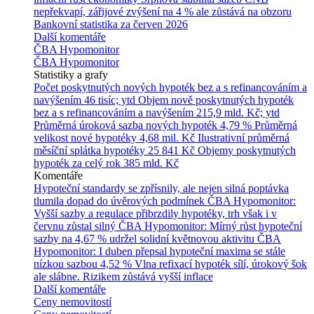
nepřekvapí, zářijové zvýšení na 4 % ale zůstává na obzoru
Bankovní statistika za červen 2026
Další komentáře
ČBA Hypomonitor
ČBA Hypomonitor
Statistiky a grafy
Počet poskytnutých nových hypoték bez a s refinancováním a
navýšením
46 tisíc; ytd
Objem nově poskytnutých hypoték
bez a s refinancováním a navýšením
215,9 mld. Kč; ytd
Průměrná úroková sazba nových hypoték
4,79 %
Průměrná
velikost nové hypotéky
4,68 mil. Kč
Ilustrativní průměrná
měsíční splátka hypotéky
25 841 Kč
Objemy poskytnutých
hypoték za celý rok
385 mld. Kč
Komentáře
Hypoteční standardy se zpřísnily, ale nejen silná poptávka
tlumila dopad do úvěrových podmínek
ČBA Hypomonitor:
Vyšší sazby a regulace přibrzdily hypotéky, trh však i v
červnu zůstal silný
ČBA Hypomonitor: Mírný růst hypoteční
sazby na 4,67 % udržel solidní květnovou aktivitu
ČBA
Hypomonitor: I duben přepsal hypoteční maxima se stále
nízkou sazbou 4,52 %
Vlna refixací hypoték sílí, úrokový šok
ale slábne. Rizikem zůstává vyšší inflace
Další komentáře
Ceny nemovitostí