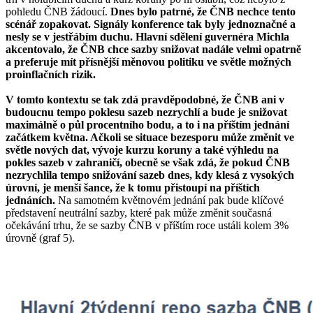
pohledu ČNB žádoucí.
Dnes bylo patrné, že ČNB nechce tento
scénář zopakovat. Signály konference tak byly jednoznačné a
nesly se v jestřábím duchu. Hlavní sdělení guvernéra Michla
akcentovalo, že ČNB chce sazby snižovat nadále velmi opatrně
a preferuje mít přísnější měnovou politiku ve světle možných
proinflačních rizik.
V tomto kontextu se tak zdá pravděpodobné, že ČNB ani v
budoucnu tempo poklesu sazeb nezrychlí a bude je snižovat
maximálně o půl procentního bodu, a to i na příštím jednání
začátkem května. Ačkoli se situace bezesporu může změnit ve
světle nových dat, vývoje kurzu koruny a také výhledu na
pokles sazeb v zahraničí, obecně se však zdá, že pokud ČNB
nezrychlila tempo snižování sazeb dnes, kdy klesá z vysokých
úrovní, je menší šance, že k tomu přistoupí na příštích
jednáních.
Na samotném květnovém jednání pak bude klíčové
představení neutrální sazby, které pak může změnit současná
očekávání trhu, že se sazby ČNB v příštím roce ustáli kolem 3%
úrovně (graf 5).