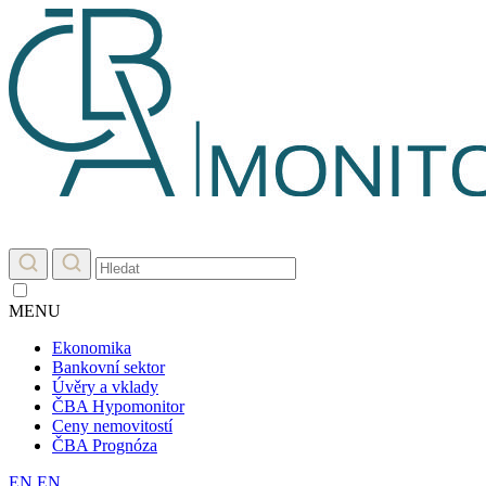
MENU
Ekonomika
Bankovní sektor
Úvěry a vklady
ČBA Hypomonitor
Ceny nemovitostí
ČBA Prognóza
EN
EN