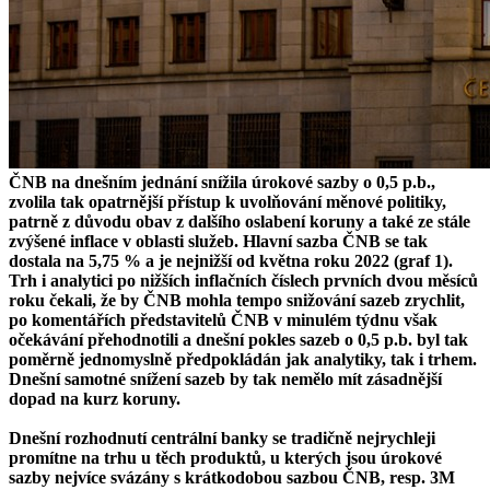
ČNB na dnešním jednání snížila úrokové sazby o 0,5 p.b.,
zvolila tak opatrnější přístup k uvolňování měnové politiky,
patrně z důvodu obav z dalšího oslabení koruny a také ze stále
zvýšené inflace v oblasti služeb. Hlavní sazba ČNB se tak
dostala na 5,75 % a je nejnižší od května roku 2022 (graf 1).
Trh i analytici po nižších inflačních číslech prvních dvou měsíců
roku čekali, že by ČNB mohla tempo snižování sazeb zrychlit,
po komentářích představitelů ČNB v minulém týdnu však
očekávání přehodnotili a dnešní pokles sazeb o 0,5 p.b. byl tak
poměrně jednomyslně předpokládán jak analytiky, tak i trhem.
Dnešní samotné snížení sazeb by tak nemělo mít zásadnější
dopad na kurz koruny.
Dnešní rozhodnutí centrální banky se tradičně nejrychleji
promítne na trhu u těch produktů, u kterých jsou úrokové
sazby nejvíce svázány s krátkodobou sazbou ČNB, resp. 3M