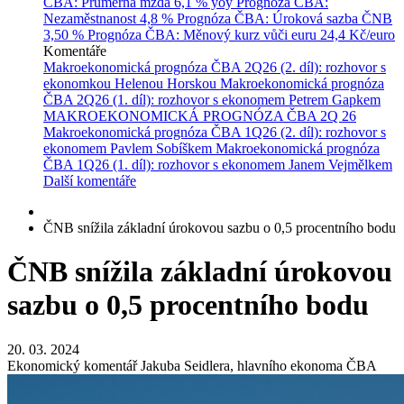
ČBA: Průměrná mzda
6,1 % yoy
Prognóza ČBA:
Nezaměstnanost
4,8 %
Prognóza ČBA: Úroková sazba ČNB
3,50 %
Prognóza ČBA: Měnový kurz vůči euru
24,4 Kč/euro
Komentáře
Makroekonomická prognóza ČBA 2Q26 (2. díl): rozhovor s
ekonomkou Helenou Horskou
Makroekonomická prognóza
ČBA 2Q26 (1. díl): rozhovor s ekonomem Petrem Gapkem
MAKROEKONOMICKÁ PROGNÓZA ČBA 2Q 26
Makroekonomická prognóza ČBA 1Q26 (2. díl): rozhovor s
ekonomem Pavlem Sobíškem
Makroekonomická prognóza
ČBA 1Q26 (1. díl): rozhovor s ekonomem Janem Vejmělkem
Další komentáře
ČNB snížila základní úrokovou sazbu o 0,5 procentního bodu
ČNB snížila základní úrokovou
sazbu o 0,5 procentního bodu
20. 03. 2024
Ekonomický komentář Jakuba Seidlera, hlavního ekonoma ČBA