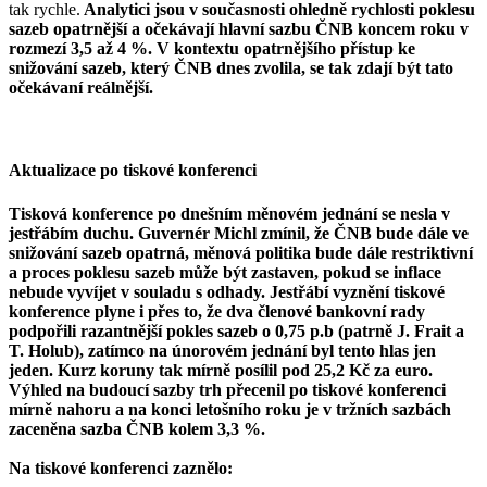
tak rychle.
Analytici jsou v současnosti ohledně rychlosti poklesu
sazeb opatrnější a očekávají hlavní sazbu ČNB koncem roku v
rozmezí 3,5 až 4 %. V kontextu opatrnějšího přístup ke
snižování sazeb, který ČNB dnes zvolila, se tak zdají být tato
očekávaní reálnější.
Aktualizace po tiskové konferenci
Tisková konference po dnešním měnovém jednání se nesla v
jestřábím duchu. Guvernér Michl zmínil, že ČNB bude dále ve
snižování sazeb opatrná, měnová politika bude dále restriktivní
a proces poklesu sazeb může být zastaven, pokud se inflace
nebude vyvíjet v souladu s odhady. Jestřábí vyznění tiskové
konference plyne i přes to, že dva členové bankovní rady
podpořili razantnější pokles sazeb o 0,75 p.b (patrně J. Frait a
T. Holub), zatímco na únorovém jednání byl tento hlas jen
jeden. Kurz koruny tak mírně posílil pod 25,2 Kč za euro.
Výhled na budoucí sazby trh přecenil po tiskové konferenci
mírně nahoru a na konci letošního roku je v tržních sazbách
zaceněna sazba ČNB kolem 3,3 %.
Na tiskové konferenci zaznělo: