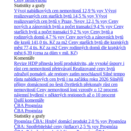
Ceny nemovitostí
Statistiky a grafy
Vývoj nabídkových cen nemovitostí
12,9 % yoy
Vývoj
realizovaných cen starších bytů
14,5 % yoy
Vývoj
realizovaných cen bytů v Praze, %yoy
12,1 % yoy
Ceny
nových a zánovních bytů a počet transakcí
9,4 % yoy
Ceny
starších bytů a počet transakcí
9,2 % yoy
Ceny bytů a
rodinných domů
4,7 % yoy
Ceny nových a zánovních bytů
dle krajů
141,0 tis. Kč za m2
Ceny starších bytů dle krajských
měst
77,4 tis. Kč za m2
Ceny rodinných domů dle krajských
měst
6,39 (cena za dům v mil. Kč)
Komentáře
Revize HDP přinesla lepší produktivitu, ale vysoké úspory i
růst cen nemovitostí přetrvávají
Realizované ceny bytů
zdražují pomaleji, ale regiony zatím neochlazují
Silné tempo
růstu nabídkových cen bytů i na začátku roku 2026
Silnější
příjmy domácností po šesti čtvrtletích překonaly růst cen
nemovitostí
Ceny nemovitostí loni vzrostly o 12 procent,
nájemní bydlení v některých regionech až o 10 procent
Další komentáře
ČBA Prognóza
ČBA Prognóza
Statistiky a grafy
Prognóza ČBA: Hrubý domácí produkt
2,0 % yoy
Prognóza
ČBA: Spotřebitelské ceny (inflace)
2,5 % yoy
Prognóza