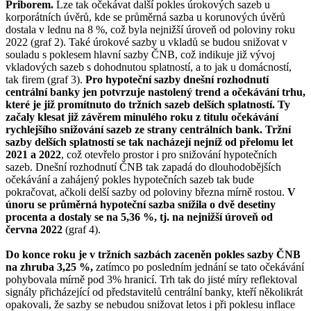
Priborem.
Lze tak očekávat další pokles úrokových sazeb u
korporátních úvěrů, kde se průměrná sazba u korunových úvěrů
dostala v lednu na 8 %, což byla nejnižší úroveň od poloviny roku
2022 (graf 2). Také úrokové sazby u vkladů se budou snižovat v
souladu s poklesem hlavní sazby ČNB, což indikuje již vývoj
vkladových sazeb s dohodnutou splatností, a to jak u domácností,
tak firem (graf 3).
Pro hypoteční sazby dnešní rozhodnutí
centrální banky jen potvrzuje nastolený trend a očekávání trhu,
které je již promítnuto do tržních sazeb delších splatností. Ty
začaly klesat již závěrem minulého roku z titulu očekávání
rychlejšího snižování sazeb ze strany centrálních bank. Tržní
sazby delších splatností se tak nacházejí nejníž od přelomu let
2021 a 2022
, což otevřelo prostor i pro snižování hypotečních
sazeb. Dnešní rozhodnutí ČNB tak zapadá do dlouhodobějších
očekávání a zahájený pokles hypotečních sazeb tak bude
pokračovat, ačkoli delší sazby od poloviny března mírně rostou.
V
únoru se průměrná hypoteční sazba snížila o dvě desetiny
procenta a dostaly se na 5,36 %, tj. na nejnižší úroveň od
června 2022
(graf 4).
Do konce roku je v tržních sazbách zaceněn pokles sazby ČNB
na zhruba 3,25 %,
zatímco po posledním jednání se tato očekávání
pohybovala mírně pod 3% hranicí. Trh tak do jisté míry reflektoval
signály přicházející od představitelů centrální banky, kteří několikrát
opakovali, že sazby se nebudou snižovat letos i při poklesu inflace