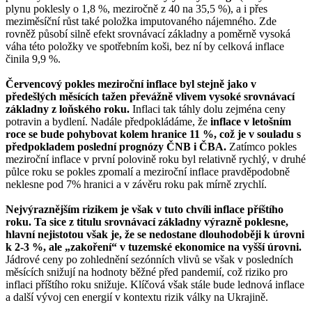
plynu poklesly o 1,8 %, meziročně z 40 na 35,5 %), a i přes
meziměsíční růst také položka imputovaného nájemného. Zde
rovněž působí silně efekt srovnávací základny a poměrně vysoká
váha této položky ve spotřebním koši, bez ní by celková inflace
činila 9,9 %.
Červencový pokles meziroční inflace byl stejně jako v
předešlých měsících tažen převážně vlivem vysoké srovnávací
základny z loňského roku.
Inflaci tak táhly dolu zejména ceny
potravin a bydlení. Nadále předpokládáme, že
inflace v letošním
roce se bude pohybovat kolem hranice 11 %, což je v souladu s
předpokladem poslední prognózy ČNB i ČBA.
Zatímco pokles
meziroční inflace v první polovině roku byl relativně rychlý, v druhé
půlce roku se pokles zpomalí a meziroční inflace pravděpodobně
neklesne pod 7% hranici a v závěru roku pak mírně zrychlí.
Nejvýraznějším rizikem je však v tuto chvíli inflace příštího
roku. Ta sice z titulu srovnávací základny výrazně poklesne,
hlavní nejistotou však je, že se nedostane dlouhodoběji k úrovni
k 2-3 %, ale „zakoření“ v tuzemské ekonomice na vyšší úrovni.
Jádrové ceny po zohlednění sezónních vlivů se však v posledních
měsících snižují na hodnoty běžné před pandemií, což riziko pro
inflaci příštího roku snižuje. Klíčová však stále bude lednová inflace
a další vývoj cen energií v kontextu rizik války na Ukrajině.