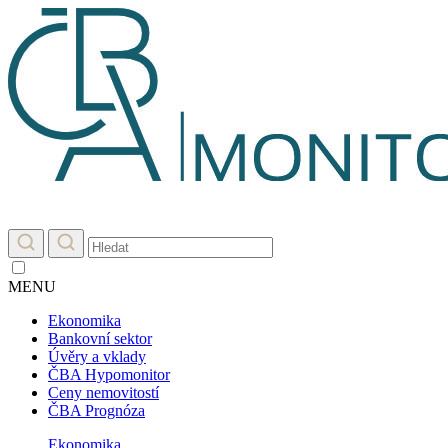
MENU
Ekonomika
Bankovní sektor
Úvěry a vklady
ČBA Hypomonitor
Ceny nemovitostí
ČBA Prognóza
Ekonomika