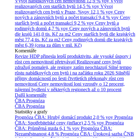
Vývoj nabídkových cen nemovitostí
12,9 % yoy
Vývoj
realizovaných cen starších bytů
14,5 % yoy
Vývoj
realizovaných cen bytů v Praze, %yoy
12,1 % yoy
Ceny
nových a zánovních bytů a počet transakcí
9,4 % yoy
Ceny
starších bytů a počet transakcí
9,2 % yoy
Ceny bytů a
rodinných domů
4,7 % yoy
Ceny nových a zánovních bytů
dle krajů
141,0 tis. Kč za m2
Ceny starších bytů dle krajských
měst
77,4 tis. Kč za m2
Ceny rodinných domů dle krajských
měst
6,39 (cena za dům v mil. Kč)
Komentáře
Revize HDP přinesla lepší produktivitu, ale vysoké úspory i
růst cen nemovitostí přetrvávají
Realizované ceny bytů
zdražují pomaleji, ale regiony zatím neochlazují
Silné tempo
růstu nabídkových cen bytů i na začátku roku 2026
Silnější
příjmy domácností po šesti čtvrtletích překonaly růst cen
nemovitostí
Ceny nemovitostí loni vzrostly o 12 procent,
nájemní bydlení v některých regionech až o 10 procent
Další komentáře
ČBA Prognóza
ČBA Prognóza
Statistiky a grafy
Prognóza ČBA: Hrubý domácí produkt
2,0 % yoy
Prognóza
ČBA: Spotřebitelské ceny (inflace)
2,5 % yoy
Prognóza
ČBA: Průměrná mzda
6,1 % yoy
Prognóza ČBA:
Nezaměstnanost
4,8 %
Prognóza ČBA: Úroková sazba ČNB