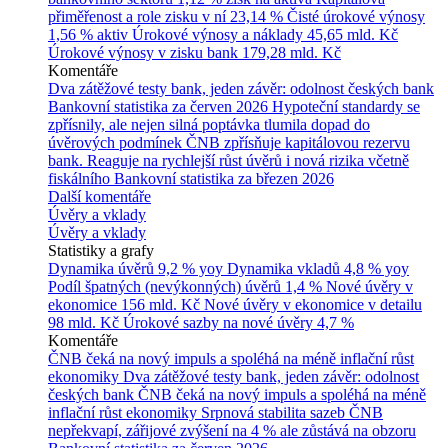
přiměřenost a role zisku v ní
23,14 %
Čisté úrokové výnosy
1,56 % aktiv
Úrokové výnosy a náklady
45,65 mld. Kč
Úrokové výnosy v zisku bank
179,28 mld. Kč
Komentáře
Dva zátěžové testy bank, jeden závěr: odolnost českých bank
Bankovní statistika za červen 2026
Hypoteční standardy se
zpřísnily, ale nejen silná poptávka tlumila dopad do
úvěrových podmínek
ČNB zpřísňuje kapitálovou rezervu
bank. Reaguje na rychlejší růst úvěrů i nová rizika včetně
fiskálního
Bankovní statistika za březen 2026
Další komentáře
Úvěry a vklady
Úvěry a vklady
Statistiky a grafy
Dynamika úvěrů
9,2 % yoy
Dynamika vkladů
4,8 % yoy
Podíl špatných (nevýkonných) úvěrů
1,4 %
Nové úvěry v
ekonomice
156 mld. Kč
Nové úvěry v ekonomice v detailu
98 mld. Kč
Úrokové sazby na nové úvěry
4,7 %
Komentáře
ČNB čeká na nový impuls a spoléhá na méně inflační růst
ekonomiky
Dva zátěžové testy bank, jeden závěr: odolnost
českých bank
ČNB čeká na nový impuls a spoléhá na méně
inflační růst ekonomiky
Srpnová stabilita sazeb ČNB
nepřekvapí, zářijové zvýšení na 4 % ale zůstává na obzoru