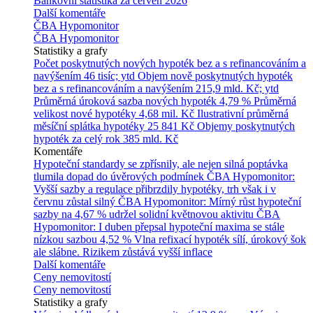
Bankovní statistika za červen 2026
Další komentáře
ČBA Hypomonitor
ČBA Hypomonitor
Statistiky a grafy
Počet poskytnutých nových hypoték bez a s refinancováním a
navýšením
46 tisíc; ytd
Objem nově poskytnutých hypoték
bez a s refinancováním a navýšením
215,9 mld. Kč; ytd
Průměrná úroková sazba nových hypoték
4,79 %
Průměrná
velikost nové hypotéky
4,68 mil. Kč
Ilustrativní průměrná
měsíční splátka hypotéky
25 841 Kč
Objemy poskytnutých
hypoték za celý rok
385 mld. Kč
Komentáře
Hypoteční standardy se zpřísnily, ale nejen silná poptávka
tlumila dopad do úvěrových podmínek
ČBA Hypomonitor:
Vyšší sazby a regulace přibrzdily hypotéky, trh však i v
červnu zůstal silný
ČBA Hypomonitor: Mírný růst hypoteční
sazby na 4,67 % udržel solidní květnovou aktivitu
ČBA
Hypomonitor: I duben přepsal hypoteční maxima se stále
nízkou sazbou 4,52 %
Vlna refixací hypoték sílí, úrokový šok
ale slábne. Rizikem zůstává vyšší inflace
Další komentáře
Ceny nemovitostí
Ceny nemovitostí
Statistiky a grafy