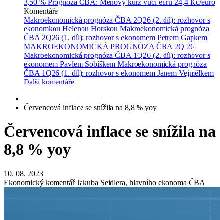
3,50 %
Prognóza ČBA: Měnový kurz vůči euru
24,4 Kč/euro
Komentáře
Makroekonomická prognóza ČBA 2Q26 (2. díl): rozhovor s
ekonomkou Helenou Horskou
Makroekonomická prognóza
ČBA 2Q26 (1. díl): rozhovor s ekonomem Petrem Gapkem
MAKROEKONOMICKÁ PROGNÓZA ČBA 2Q 26
Makroekonomická prognóza ČBA 1Q26 (2. díl): rozhovor s
ekonomem Pavlem Sobíškem
Makroekonomická prognóza
ČBA 1Q26 (1. díl): rozhovor s ekonomem Janem Vejmělkem
Další komentáře
Červencová inflace se snížila na 8,8 % yoy
Červencová inflace se snížila na
8,8 % yoy
10. 08. 2023
Ekonomický komentář Jakuba Seidlera, hlavního ekonoma ČBA