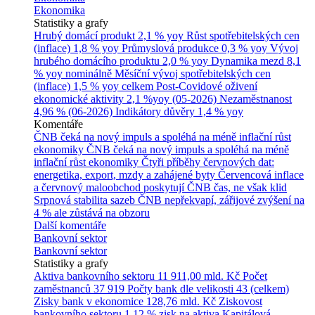
Ekonomika
Statistiky a grafy
Hrubý domácí produkt
2,1 % yoy
Růst spotřebitelských cen
(inflace)
1,8 % yoy
Průmyslová produkce
0,3 % yoy
Vývoj
hrubého domácího produktu
2,0 % yoy
Dynamika mezd
8,1
% yoy nominálně
Měsíční vývoj spotřebitelských cen
(inflace)
1,5 % yoy celkem
Post-Covidové oživení
ekonomické aktivity
2,1 %yoy (05-2026)
Nezaměstnanost
4,96 % (06-2026)
Indikátory důvěry
1,4 % yoy
Komentáře
ČNB čeká na nový impuls a spoléhá na méně inflační růst
ekonomiky
ČNB čeká na nový impuls a spoléhá na méně
inflační růst ekonomiky
Čtyři příběhy červnových dat:
energetika, export, mzdy a zahájené byty
Červencová inflace
a červnový maloobchod poskytují ČNB čas, ne však klid
Srpnová stabilita sazeb ČNB nepřekvapí, zářijové zvýšení na
4 % ale zůstává na obzoru
Další komentáře
Bankovní sektor
Bankovní sektor
Statistiky a grafy
Aktiva bankovního sektoru
11 911,00 mld. Kč
Počet
zaměstnanců
37 919
Počty bank dle velikosti
43 (celkem)
Zisky bank v ekonomice
128,76 mld. Kč
Ziskovost
bankovního sektoru
1,12 % zisk na aktiva
Kapitálová