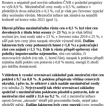
Reuters a nepatrně pod novým odhadem ČNB z poslední prognózy
ve výši 8,9 %. Meziměsíčně ceny rostly o 0,5 %, zatímco v
předešlých dvou měsících o 0,3 %, což je však pro červenec typické
díky sezónním vlivům. Meziroční inflace tak zůstává na nejnižší
hodnotě od konce roku 2021 (graf 1).
Hlavní příčina meziměsíčního růstu cen o 0,5 % byl růst cen
dovolených z titulu letní sezony (+ 23 %)
, to je však běžný
sezónní jev, loni rostly také o 23 %, v červenci roku 2019 o 25 %, v
září pak tyto ceny jdou naopak obvykle výrazně dolů.
Dalším
faktorem byly ceny pohonných hmot (+1,8 %) a pokračující
růst cen nájmů (+1,5 %). Dále k růstu přispěl opětovný růst
položky imputovaného nájemného
, růst cen tabáku, či
stravovacích služeb (viz tab. 1, horní část), naopak k poklesu přispěl
zejména další pokles cen potravin (-0,8 % mom), energií či zboží
pro údržbu domácností.
Vzhledem k vysoké srovnávací základně pak meziroční růst cen
poklesl z 9,7 na 8,8 %. K poklesu přispívala většina cenových
okruhů, i přes to, že některé z nich nadále meziměsíčně rostly
(viz tabulka 2).
Nejvýrazněji tak efekt srovnávací základny
společně s meziměsíčním poklesem působil u potravin, kde se
meziroční růst snížil z 11,6 na 9,2 %
, což z meziroční inflace
oproti červnu „ukouslo“ téměř půl procentního bodu, stejně jako
předešlý měsíc.
Dalším faktorem byly ceny energií
(ceny zemního