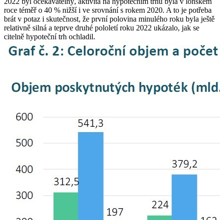
2022 byl očekávatelný, aktivita na hypotečním trhu byla v loňském
roce téměř o 40 % nižší i ve srovnání s rokem 2020. A to je potřeba
brát v potaz i skutečnost, že první polovina minulého roku byla ještě
relativně silná a teprve druhé pololetí roku 2022 ukázalo, jak se
citelně hypoteční trh ochladil.