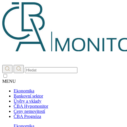
MENU
Ekonomika
Bankovní sektor
Úvěry a vklady
ČBA Hypomonitor
Ceny nemovitostí
ČBA Prognóza
Ekonomika