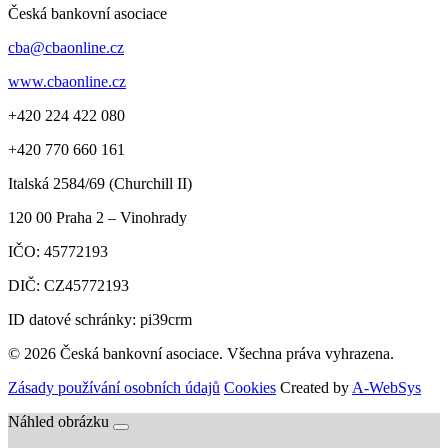
Česká bankovní asociace
cba@cbaonline.cz
www.cbaonline.cz
+420 224 422 080
+420 770 660 161
Italská 2584/69 (Churchill II)
120 00
Praha 2 – Vinohrady
IČO:
45772193
DIČ:
CZ45772193
ID datové schránky: pi39crm
© 2026 Česká bankovní asociace. Všechna práva vyhrazena.
Zásady používání osobních údajů
Cookies
Created by
A-WebSys
Náhled obrázku