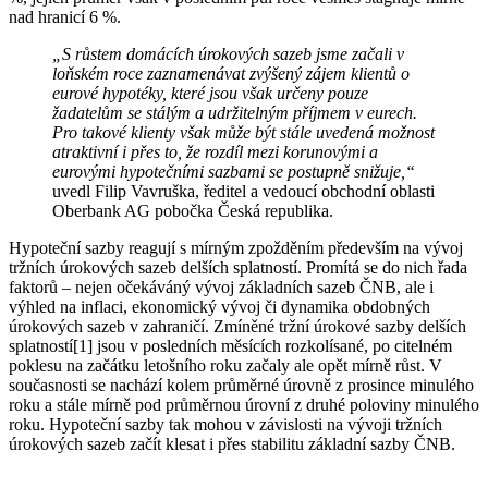
nad hranicí 6 %.
„S růstem domácích úrokových sazeb jsme začali v
loňském roce zaznamenávat zvýšený zájem klientů o
eurové hypotéky, které jsou však určeny pouze
žadatelům se stálým a udržitelným příjmem v eurech.
Pro takové klienty však může být stále uvedená možnost
atraktivní i přes to, že rozdíl mezi korunovými a
eurovými hypotečními sazbami se postupně snižuje,“
uvedl Filip Vavruška, ředitel a vedoucí obchodní oblasti
Oberbank AG pobočka Česká republika.
Hypoteční sazby reagují s mírným zpožděním především na vývoj
tržních úrokových sazeb delších splatností. Promítá se do nich řada
faktorů – nejen očekáváný vývoj základních sazeb ČNB, ale i
výhled na inflaci, ekonomický vývoj či dynamika obdobných
úrokových sazeb v zahraničí. Zmíněné tržní úrokové sazby delších
splatností[1] jsou v posledních měsících rozkolísané, po citelném
poklesu na začátku letošního roku začaly ale opět mírně růst. V
současnosti se nachází kolem průměrné úrovně z prosince minulého
roku a stále mírně pod průměrnou úrovní z druhé poloviny minulého
roku. Hypoteční sazby tak mohou v závislosti na vývoji tržních
úrokových sazeb začít klesat i přes stabilitu základní sazby ČNB.