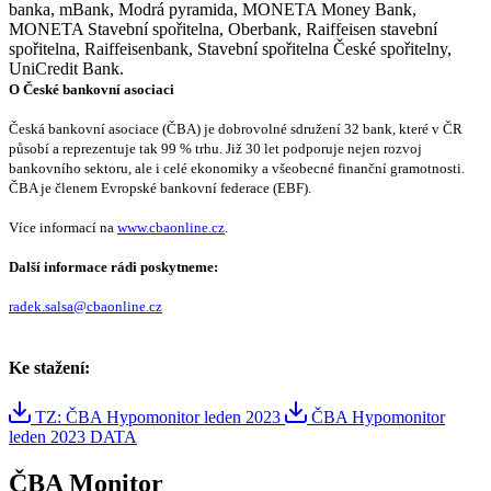
banka, mBank, Modrá pyramida, MONETA Money Bank,
MONETA Stavební spořitelna, Oberbank, Raiffeisen stavební
spořitelna, Raiffeisenbank, Stavební spořitelna České spořitelny,
UniCredit Bank.
O České bankovní asociaci
Česká bankovní asociace (ČBA) je dobrovolné sdružení 32 bank, které v ČR
působí a reprezentuje tak 99 % trhu. Již 30 let podporuje nejen rozvoj
bankovního sektoru, ale i celé ekonomiky a všeobecné finanční gramotnosti.
ČBA je členem Evropské bankovní federace (EBF).
Více informací na
www.cbaonline.cz
.
Další informace rádi poskytneme:
radek.salsa@cbaonline.cz
Ke stažení:
TZ: ČBA Hypomonitor leden 2023
ČBA Hypomonitor
leden 2023 DATA
ČBA Monitor