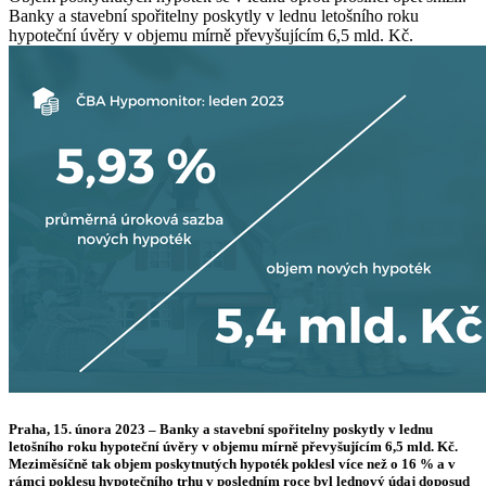
Banky a stavební spořitelny poskytly v lednu letošního roku
hypoteční úvěry v objemu mírně převyšujícím 6,5 mld. Kč.
Praha, 15. února 2023 – Banky a stavební spořitelny poskytly v lednu
letošního roku hypoteční úvěry v objemu mírně převyšujícím 6,5 mld. Kč.
Meziměsíčně tak objem poskytnutých hypoték poklesl více než o 16 % a v
rámci poklesu hypotečního trhu v posledním roce byl lednový údaj doposud