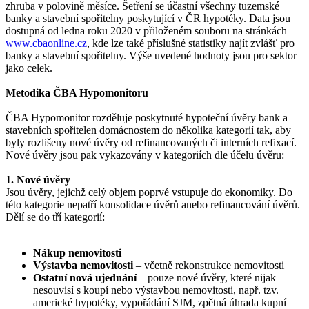
zhruba v polovině měsíce. Šetření se účastní všechny tuzemské
banky a stavební spořitelny poskytující v ČR hypotéky. Data jsou
dostupná od ledna roku 2020 v přiloženém souboru na stránkách
www.cbaonline.cz
, kde lze také příslušné statistiky najít zvlášť pro
banky a stavební spořitelny. Výše uvedené hodnoty jsou pro sektor
jako celek.
Metodika ČBA Hypomonitoru
ČBA Hypomonitor rozděluje poskytnuté hypoteční úvěry bank a
stavebních spořitelen domácnostem do několika kategorií tak, aby
byly rozlišeny nové úvěry od refinancovaných či interních refixací.
Nové úvěry jsou pak vykazovány v kategoriích dle účelu úvěru:
1. Nové úvěry
Jsou úvěry, jejichž celý objem poprvé vstupuje do ekonomiky. Do
této kategorie nepatří konsolidace úvěrů anebo refinancování úvěrů.
Dělí se do tří kategorií:
Nákup nemovitosti
Výstavba nemovitosti
– včetně rekonstrukce nemovitosti
Ostatní nová ujednání
– pouze nové úvěry, které nijak
nesouvisí s koupí nebo výstavbou nemovitosti, např. tzv.
americké hypotéky, vypořádání SJM, zpětná úhrada kupní