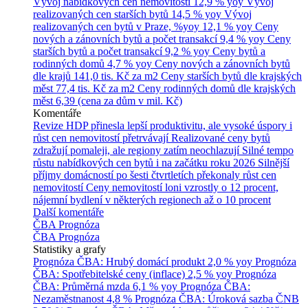
Vývoj nabídkových cen nemovitostí
12,9 % yoy
Vývoj
realizovaných cen starších bytů
14,5 % yoy
Vývoj
realizovaných cen bytů v Praze, %yoy
12,1 % yoy
Ceny
nových a zánovních bytů a počet transakcí
9,4 % yoy
Ceny
starších bytů a počet transakcí
9,2 % yoy
Ceny bytů a
rodinných domů
4,7 % yoy
Ceny nových a zánovních bytů
dle krajů
141,0 tis. Kč za m2
Ceny starších bytů dle krajských
měst
77,4 tis. Kč za m2
Ceny rodinných domů dle krajských
měst
6,39 (cena za dům v mil. Kč)
Komentáře
Revize HDP přinesla lepší produktivitu, ale vysoké úspory i
růst cen nemovitostí přetrvávají
Realizované ceny bytů
zdražují pomaleji, ale regiony zatím neochlazují
Silné tempo
růstu nabídkových cen bytů i na začátku roku 2026
Silnější
příjmy domácností po šesti čtvrtletích překonaly růst cen
nemovitostí
Ceny nemovitostí loni vzrostly o 12 procent,
nájemní bydlení v některých regionech až o 10 procent
Další komentáře
ČBA Prognóza
ČBA Prognóza
Statistiky a grafy
Prognóza ČBA: Hrubý domácí produkt
2,0 % yoy
Prognóza
ČBA: Spotřebitelské ceny (inflace)
2,5 % yoy
Prognóza
ČBA: Průměrná mzda
6,1 % yoy
Prognóza ČBA:
Nezaměstnanost
4,8 %
Prognóza ČBA: Úroková sazba ČNB