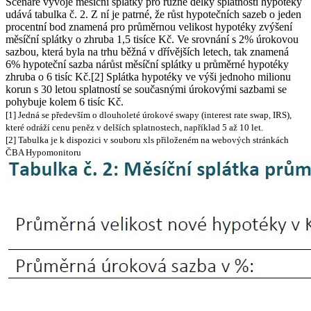
Scénáře vývoje měsíční splátky pro různé délky splatnosti hypotéky
udává tabulka č. 2. Z ní je patrné, že růst hypotečních sazeb o jeden
procentní bod znamená pro průměrnou velikost hypotéky zvýšení
měsíční splátky o zhruba 1,5 tisíce Kč. Ve srovnání s 2% úrokovou
sazbou, která byla na trhu běžná v dřívějších letech, tak znamená
6% hypoteční sazba nárůst měsíční splátky u průměrné hypotéky
zhruba o 6 tisíc Kč.[2] Splátka hypotéky ve výši jednoho milionu
korun s 30 letou splatností se současnými úrokovými sazbami se
pohybuje kolem 6 tisíc Kč.
[1] Jedná se především o dlouholeté úrokové swapy (interest rate swap, IRS),
které odráží cenu peněz v delších splatnostech, například 5 až 10 let.
[2] Tabulka je k dispozici v souboru xls přiloženém na webových stránkách
ČBA Hypomonitoru