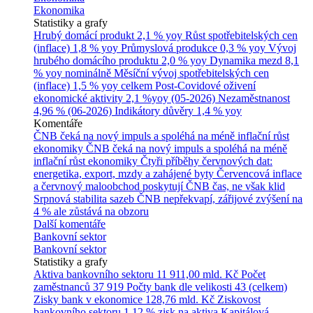
Ekonomika
Statistiky a grafy
Hrubý domácí produkt
2,1 % yoy
Růst spotřebitelských cen
(inflace)
1,8 % yoy
Průmyslová produkce
0,3 % yoy
Vývoj
hrubého domácího produktu
2,0 % yoy
Dynamika mezd
8,1
% yoy nominálně
Měsíční vývoj spotřebitelských cen
(inflace)
1,5 % yoy celkem
Post-Covidové oživení
ekonomické aktivity
2,1 %yoy (05-2026)
Nezaměstnanost
4,96 % (06-2026)
Indikátory důvěry
1,4 % yoy
Komentáře
ČNB čeká na nový impuls a spoléhá na méně inflační růst
ekonomiky
ČNB čeká na nový impuls a spoléhá na méně
inflační růst ekonomiky
Čtyři příběhy červnových dat:
energetika, export, mzdy a zahájené byty
Červencová inflace
a červnový maloobchod poskytují ČNB čas, ne však klid
Srpnová stabilita sazeb ČNB nepřekvapí, zářijové zvýšení na
4 % ale zůstává na obzoru
Další komentáře
Bankovní sektor
Bankovní sektor
Statistiky a grafy
Aktiva bankovního sektoru
11 911,00 mld. Kč
Počet
zaměstnanců
37 919
Počty bank dle velikosti
43 (celkem)
Zisky bank v ekonomice
128,76 mld. Kč
Ziskovost
bankovního sektoru
1,12 % zisk na aktiva
Kapitálová