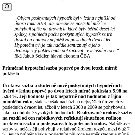
„Objem poskytnutých hypoték byl v lednu nejnižší od
února roku 2014, ale obecně se poslední měsíce
pohybují spíše na úrovních, které byly běžné deset let
zpátky, z pohledu počtu poskytnutých hypoték se trh
dostal na hodnoty nejnižší za posledních dvacet let.
Hypoteční trh je tak nadále zamrznutý a jeho
dvouciferný pokles bude pokračovat i v letošním roce,“
říká Jakub Seidler, hlavní ekonom ČBA.
Průměrná hypoteční sazba poprvé po dvou letech mírně
poklesla
Úroková sazba u skutečně nově poskytnutých hypotečních
úvěrů v lednu poprvé po dvou letech mírně poklesla z 5,98 na
5,93 %. Její hodnota je tak nepatrně nad hodnotou z října
minulého roku
, stále se však nachází na nejvyšších úrovních za
posledních dvacet let, ačkoli v letech 2008 a 2009 se pohybovala
také na obdobně vysokých hodnotách.
Realizované úrokové sazby
na rozdíl od cen nabídkových reflektují skutečnou reálnou
úrokovou sazbu u podepsaných hypotečních smluv.
Nabídkové
sazby se nejčastěji pohybují v relativně širokém rozpětí mezi 6 až 7
%, jejich průměr však v posledním půl roce vesměs stagnuje mírně