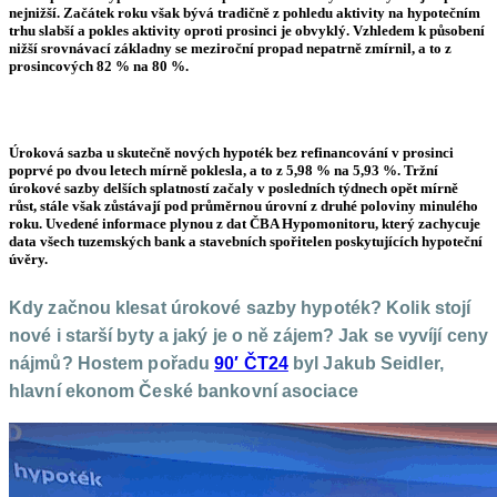
nejnižší. Začátek roku však bývá tradičně z pohledu aktivity na hypotečním
trhu slabší a pokles aktivity oproti prosinci je obvyklý. Vzhledem k působení
nižší srovnávací základny se meziroční propad nepatrně zmírnil, a to z
prosincových 82 % na 80 %.
Úroková sazba u skutečně nových hypoték bez refinancování v prosinci
poprvé po dvou letech mírně poklesla, a to z 5,98 % na 5,93 %. Tržní
úrokové sazby delších splatností začaly v posledních týdnech opět mírně
růst, stále však zůstávají pod průměrnou úrovní z druhé poloviny minulého
roku. Uvedené informace plynou z dat ČBA Hypomonitoru, který zachycuje
data všech tuzemských bank a stavebních spořitelen poskytujících hypoteční
úvěry.
Kdy začnou klesat úrokové sazby hypoték? Kolik stojí
nové i starší byty a jaký je o ně zájem? Jak se vyvíjí ceny
nájmů?
Hostem pořadu
90′ ČT24
byl Jakub Seidler,
hlavní ekonom České bankovní asociace