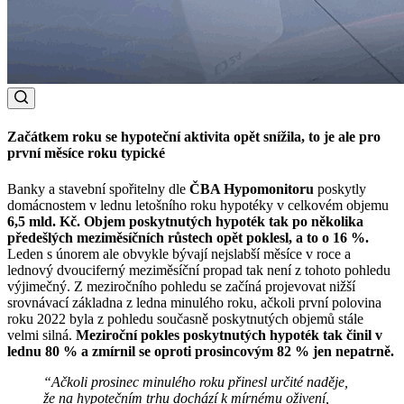
Začátkem roku se hypoteční aktivita opět snížila, to je ale pro
první měsíce roku typické
Banky a stavební spořitelny dle
ČBA Hypomonitoru
poskytly
domácnostem v lednu letošního roku hypotéky v celkovém objemu
6,5 mld. Kč. Objem poskytnutých hypoték tak po několika
předešlých meziměsíčních růstech opět poklesl, a to o 16 %.
Leden s únorem ale obvykle bývají nejslabší měsíce v roce a
lednový dvouciferný meziměsíční propad tak není z tohoto pohledu
výjimečný. Z meziročního pohledu se začíná projevovat nižší
srovnávací základna z ledna minulého roku, ačkoli první polovina
roku 2022 byla z pohledu současně poskytnutých objemů stále
velmi silná.
Meziroční pokles poskytnutých hypoték tak činil v
lednu 80 % a zmírnil se oproti prosincovým 82 % jen nepatrně.
“Ačkoli prosinec minulého roku přinesl určité naděje,
že na hypotečním trhu dochází k mírnému oživení,