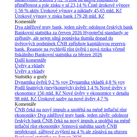
přiměřenost a role zisku v ní
23,14 %
Čisté úrokové výnosy
1,56 % aktiv
Úrokové výnosy a náklady
45,65 mld. Kč
Úrokové výnosy v zisku bank
179,28 mld. Kč
Komentáře
Dva zátěžové testy bank, jeden závěr: odolnost českých bank
Bankovní statistika za červen 2026
Hypoteční standardy se
zpřísnily, ale nejen silná poptávka tlumila dopad do
úvěrových podmínek
ČNB zpřísňuje kapitálovou rezervu
bank. Reaguje na rychlejší růst úvěrů i nová rizika včetně
fiskálního
Bankovní statistika za březen 2026
Další komentáře
Úvěry a vklady
Úvěry a vklady
Statistiky a grafy
Dynamika úvěrů
9,2 % yoy
Dynamika vkladů
4,8 % yoy
Podíl špatných (nevýkonných) úvěrů
1,4 %
Nové úvěry v
ekonomice
156 mld. Kč
Nové úvěry v ekonomice v detailu
98 mld. Kč
Úrokové sazby na nové úvěry
4,7 %
Komentáře
ČNB čeká na nový impuls a spoléhá na méně inflační růst
ekonomiky
Dva zátěžové testy bank, jeden závěr: odolnost
českých bank
ČNB čeká na nový impuls a spoléhá na méně
inflační růst ekonomiky
Srpnová stabilita sazeb ČNB
nepřekvapí, zářijové zvýšení na 4 % ale zůstává na obzoru