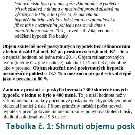
lednová čísla byla pro nás spíše zklamáním. Hypoteční
trh tak zůstává v útlumu a meziroční propad zůstává na
výrazných 80 %, a to i přes to, že aktivita na
hypotečním trhu začala v loňském roce zpomalovat a
již se tak v meziročním pohledu nesrovnáváme s
mimořádným rokem 2021,“
uvedl Jiří Zita, vedoucí
oddělení hypoték Fio banky.
Objem skutečně nově poskytnutých hypoték bez refinancování
v lednu dosáhl 5,4 mld. Kč po prosincových 6,6 mld. Kč.
Jde se
o nejnižší hodnotu od ledna roku 2014. Objem refinancovaných
úvěrů (interně či z jiné instituce) pak činil 1,15 mld. Kč, obdobně
jako v prosinci.
Objem skutečně nově poskytnutých hypoték
meziměsíčně poklesl o 18,7 % a meziroční propad setrval stejně
jako v prosinci u 80 %.
Zatímco v prosinci se poskytlo bezmála 2300 skutečně nových
hypoték, v lednu to bylo o 400 méně.
To je nižší hodnota než v
září minulého roku, kdy počet nově poskytnutých hypoték jen mírně
překonal hranici 2 tisíc. Přitom průměrný měsíční počet nových
hypoték v první polovině minulého roku se pohyboval kolem 6 tisíc,
předloni pak dosahoval 9,5 tisíce.