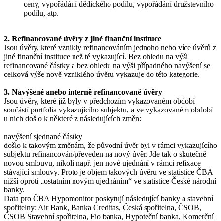
ceny, vypořádání dědického podílu, vypořádání družstevního
podílu, atp.
2. Refinancované úvěry z jiné finanční instituce
Jsou úvěry, které vznikly refinancováním jednoho nebo více úvěrů z
jiné finanční instituce než té vykazující. Bez ohledu na výši
refinancované částky a bez ohledu na výši případného navýšení se
celková výše nově vzniklého úvěru vykazuje do této kategorie.
3. Navýšené anebo interně refinancované úvěry
Jsou úvěry, které již byly v předchozím vykazovaném období
součástí portfolia vykazujícího subjektu, a ve vykazovaném období
u nich došlo k některé z následujících změn:
navýšení sjednané částky
došlo k takovým změnám, že původní úvěr byl v rámci vykazujícího
subjektu refinancován/převeden na nový úvěr. Jde tak o skutečně
novou smlouvu, nikoli např. jen nové ujednání v rámci refixace
stávající smlouvy. Proto je objem takových úvěru ve statistice ČBA
nižší oproti „ostatním novým ujednáním“ ve statistice České národní
banky.
Data pro ČBA Hypomonitor poskytují následující banky a stavební
spořitelny: Air Bank, Banka Creditas, Česká spořitelna, ČSOB,
ČSOB Stavební spořitelna, Fio banka, Hypoteční banka, Komerční