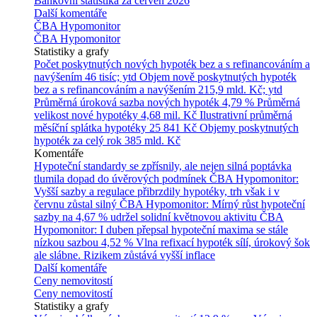
Bankovní statistika za červen 2026
Další komentáře
ČBA Hypomonitor
ČBA Hypomonitor
Statistiky a grafy
Počet poskytnutých nových hypoték bez a s refinancováním a
navýšením
46 tisíc; ytd
Objem nově poskytnutých hypoték
bez a s refinancováním a navýšením
215,9 mld. Kč; ytd
Průměrná úroková sazba nových hypoték
4,79 %
Průměrná
velikost nové hypotéky
4,68 mil. Kč
Ilustrativní průměrná
měsíční splátka hypotéky
25 841 Kč
Objemy poskytnutých
hypoték za celý rok
385 mld. Kč
Komentáře
Hypoteční standardy se zpřísnily, ale nejen silná poptávka
tlumila dopad do úvěrových podmínek
ČBA Hypomonitor:
Vyšší sazby a regulace přibrzdily hypotéky, trh však i v
červnu zůstal silný
ČBA Hypomonitor: Mírný růst hypoteční
sazby na 4,67 % udržel solidní květnovou aktivitu
ČBA
Hypomonitor: I duben přepsal hypoteční maxima se stále
nízkou sazbou 4,52 %
Vlna refixací hypoték sílí, úrokový šok
ale slábne. Rizikem zůstává vyšší inflace
Další komentáře
Ceny nemovitostí
Ceny nemovitostí
Statistiky a grafy