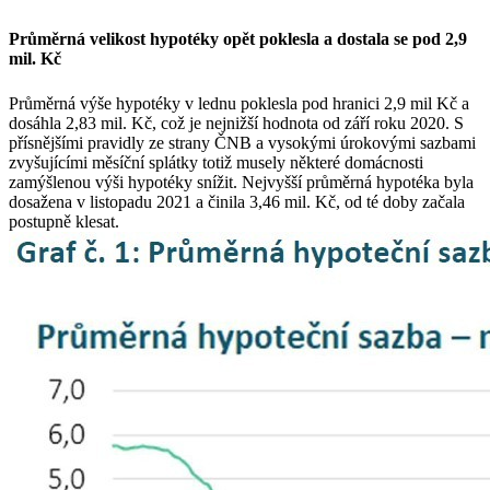
Průměrná velikost hypotéky opět poklesla a dostala se pod 2,9
mil. Kč
Průměrná výše hypotéky v lednu poklesla pod hranici 2,9 mil Kč a
dosáhla 2,83 mil. Kč, což je nejnižší hodnota od září roku 2020. S
přísnějšími pravidly ze strany ČNB a vysokými úrokovými sazbami
zvyšujícími měsíční splátky totiž musely některé domácnosti
zamýšlenou výši hypotéky snížit. Nejvyšší průměrná hypotéka byla
dosažena v listopadu 2021 a činila 3,46 mil. Kč, od té doby začala
postupně klesat.