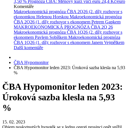
3,50 %
Prognóza ČBA: Měnový kurz vůči euru
24,4 Kč/euro
Komentáře
Makroekonomická prognóza ČBA 2Q26 (2. díl): rozhovor s
ekonomkou Helenou Horskou
Makroekonomická prognóza
ČBA 2Q26 (1. díl): rozhovor s ekonomem Petrem Gapkem
MAKROEKONOMICKÁ PROGNÓZA ČBA 2Q 26
Makroekonomická prognóza ČBA 1Q26 (2. díl): rozhovor s
ekonomem Pavlem Sobíškem
Makroekonomická prognóza
ČBA 1Q26 (1. díl): rozhovor s ekonomem Janem Vejmělkem
Další komentáře
ČBA Hypomonitor
ČBA Hypomonitor leden 2023: Úroková sazba klesla na 5,93
%
ČBA Hypomonitor leden 2023:
Úroková sazba klesla na 5,93
%
15. 02. 2023
Objem poskytnutých hypoték se v lednu oproti prosinci opět snížil.