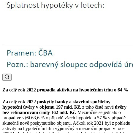
Za celý rok 2022 propadla aktivita na hypotečním trhu o 64 %
Za celý rok 2022 poskytly banky a stavební spořitelny
hypoteční úvěry v objemu 197 mld. Kč
, z toho čistě nové
úvěry
bez refinancování činily 162 mld. Kč.
Meziročně se jednalo o
propad ve výši 63,6 % v případě všech hypoték, a 57 % v případě
skutečně nově poskytnutého objemu. Ačkoli rok 2021 byl z pohledu
aktivity na hypotečním trhu výjimečný a meziroční propad v roce