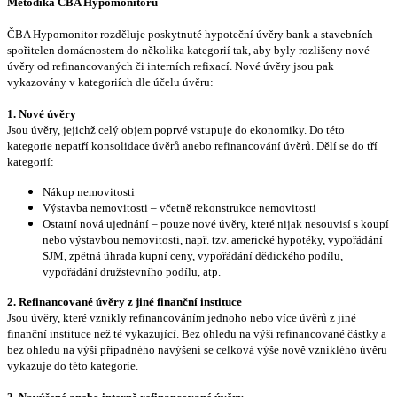
Metodika ČBA Hypomonitoru
ČBA Hypomonitor rozděluje poskytnuté hypoteční úvěry bank a stavebních
spořitelen domácnostem do několika kategorií tak, aby byly rozlišeny nové
úvěry od refinancovaných či interních refixací. Nové úvěry jsou pak
vykazovány v kategoriích dle účelu úvěru:
1. Nové úvěry
Jsou úvěry, jejichž celý objem poprvé vstupuje do ekonomiky. Do této
kategorie nepatří konsolidace úvěrů anebo refinancování úvěrů. Dělí se do tří
kategorií:
Nákup nemovitosti
Výstavba nemovitosti – včetně rekonstrukce nemovitosti
Ostatní nová ujednání – pouze nové úvěry, které nijak nesouvisí s koupí
nebo výstavbou nemovitosti, např. tzv. americké hypotéky, vypořádání
SJM, zpětná úhrada kupní ceny, vypořádání dědického podílu,
vypořádání družstevního podílu, atp.
2. Refinancované úvěry z jiné finanční instituce
Jsou úvěry, které vznikly refinancováním jednoho nebo více úvěrů z jiné
finanční instituce než té vykazující. Bez ohledu na výši refinancované částky a
bez ohledu na výši případného navýšení se celková výše nově vzniklého úvěru
vykazuje do této kategorie.