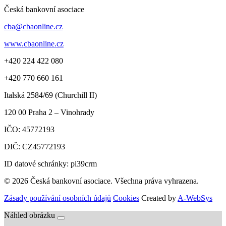
Česká bankovní asociace
cba@cbaonline.cz
www.cbaonline.cz
+420 224 422 080
+420 770 660 161
Italská 2584/69 (Churchill II)
120 00
Praha 2 – Vinohrady
IČO:
45772193
DIČ:
CZ45772193
ID datové schránky: pi39crm
© 2026 Česká bankovní asociace. Všechna práva vyhrazena.
Zásady používání osobních údajů
Cookies
Created by
A-WebSys
Náhled obrázku