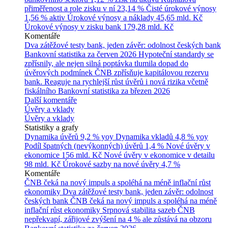
přiměřenost a role zisku v ní
23,14 %
Čisté úrokové výnosy
1,56 % aktiv
Úrokové výnosy a náklady
45,65 mld. Kč
Úrokové výnosy v zisku bank
179,28 mld. Kč
Komentáře
Dva zátěžové testy bank, jeden závěr: odolnost českých bank
Bankovní statistika za červen 2026
Hypoteční standardy se
zpřísnily, ale nejen silná poptávka tlumila dopad do
úvěrových podmínek
ČNB zpřísňuje kapitálovou rezervu
bank. Reaguje na rychlejší růst úvěrů i nová rizika včetně
fiskálního
Bankovní statistika za březen 2026
Další komentáře
Úvěry a vklady
Úvěry a vklady
Statistiky a grafy
Dynamika úvěrů
9,2 % yoy
Dynamika vkladů
4,8 % yoy
Podíl špatných (nevýkonných) úvěrů
1,4 %
Nové úvěry v
ekonomice
156 mld. Kč
Nové úvěry v ekonomice v detailu
98 mld. Kč
Úrokové sazby na nové úvěry
4,7 %
Komentáře
ČNB čeká na nový impuls a spoléhá na méně inflační růst
ekonomiky
Dva zátěžové testy bank, jeden závěr: odolnost
českých bank
ČNB čeká na nový impuls a spoléhá na méně
inflační růst ekonomiky
Srpnová stabilita sazeb ČNB
nepřekvapí, zářijové zvýšení na 4 % ale zůstává na obzoru