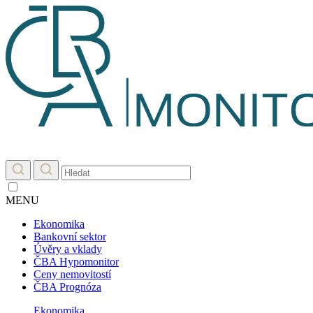
MENU
Ekonomika
Bankovní sektor
Úvěry a vklady
ČBA Hypomonitor
Ceny nemovitostí
ČBA Prognóza
Ekonomika