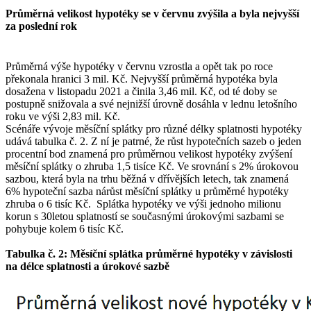
Průměrná velikost hypotéky se v červnu zvýšila a byla nejvyšší
za poslední rok
Průměrná výše hypotéky v červnu vzrostla a opět tak po roce
překonala hranici 3 mil. Kč. Nejvyšší průměrná hypotéka byla
dosažena v listopadu 2021 a činila 3,46 mil. Kč, od té doby se
postupně snižovala a své nejnižší úrovně dosáhla v lednu letošního
roku ve výši 2,83 mil. Kč.
Scénáře vývoje měsíční splátky pro různé délky splatnosti hypotéky
udává tabulka č. 2. Z ní je patrné, že růst hypotečních sazeb o jeden
procentní bod znamená pro průměrnou velikost hypotéky zvýšení
měsíční splátky o zhruba 1,5 tisíce Kč. Ve srovnání s 2% úrokovou
sazbou, která byla na trhu běžná v dřívějších letech, tak znamená
6% hypoteční sazba nárůst měsíční splátky u průměrné hypotéky
zhruba o 6 tisíc Kč. Splátka hypotéky ve výši jednoho milionu
korun s 30letou splatností se současnými úrokovými sazbami se
pohybuje kolem 6 tisíc Kč.
Tabulka č. 2: Měsíční splátka průměrné hypotéky v závislosti
na délce splatnosti a úrokové sazbě