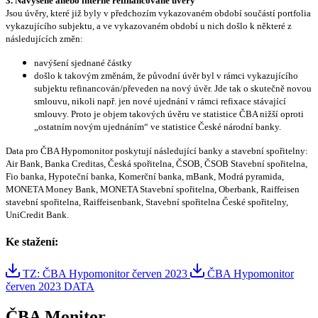
3. Navýšené anebo interně refinancované úvěry
Jsou úvěry, které již byly v předchozím vykazovaném období součástí portfolia
vykazujícího subjektu, a ve vykazovaném období u nich došlo k některé z
následujících změn:
navýšení sjednané částky
došlo k takovým změnám, že původní úvěr byl v rámci vykazujícího
subjektu refinancován/převeden na nový úvěr. Jde tak o skutečně novou
smlouvu, nikoli např. jen nové ujednání v rámci refixace stávající
smlouvy. Proto je objem takových úvěru ve statistice ČBA nižší oproti
„ostatním novým ujednáním“ ve statistice České národní banky.
Data pro ČBA Hypomonitor poskytují následující banky a stavební spořitelny:
Air Bank, Banka Creditas, Česká spořitelna, ČSOB, ČSOB Stavební spořitelna,
Fio banka, Hypoteční banka, Komerční banka, mBank, Modrá pyramida,
MONETA Money Bank, MONETA Stavební spořitelna, Oberbank, Raiffeisen
stavební spořitelna, Raiffeisenbank, Stavební spořitelna České spořitelny,
UniCredit Bank.
Ke stažení:
TZ: ČBA Hypomonitor červen 2023
ČBA Hypomonitor
červen 2023 DATA
ČBA Monitor