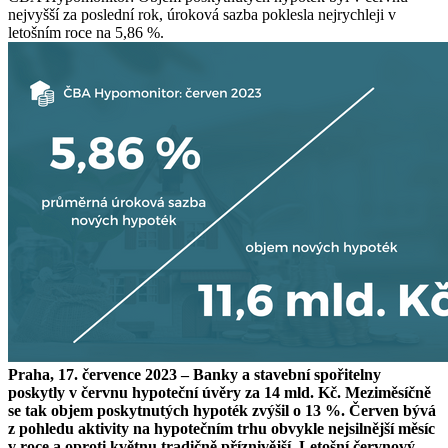
nejvyšší za poslední rok, úroková sazba poklesla nejrychleji v
letošním roce na 5,86 %.
Praha, 17. července 2023 – Banky a stavební spořitelny
poskytly v červnu hypoteční úvěry za 14 mld. Kč. Meziměsíčně
se tak objem poskytnutých hypoték zvýšil o 13 %. Červen bývá
z pohledu aktivity na hypotečním trhu obvykle nejsilnější měsíc
v roce a oproti květnu tradičně příznivější. Letošní červnový