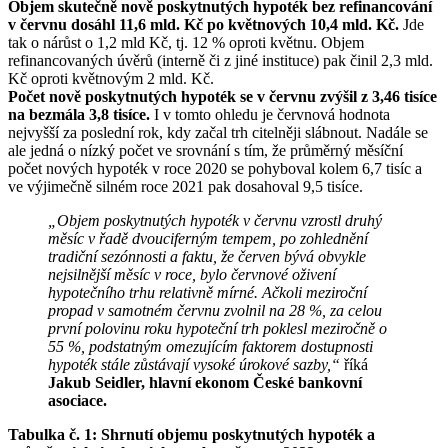
Objem skutečně nově poskytnutých hypoték bez refinancování
v červnu dosáhl 11,6 mld. Kč po květnových 10,4 mld. Kč.
Jde
tak o nárůst o 1,2 mld Kč, tj. 12 % oproti květnu. Objem
refinancovaných úvěrů (interně či z jiné instituce) pak činil 2,3 mld.
Kč oproti květnovým 2 mld. Kč.
Počet nově poskytnutých hypoték se v červnu zvýšil z 3,46 tisíce
na bezmála 3,8 tisíce.
I v tomto ohledu je červnová hodnota
nejvyšší za poslední rok, kdy začal trh citelněji slábnout. Nadále se
ale jedná o nízký počet ve srovnání s tím, že průměrný měsíční
počet nových hypoték v roce 2020 se pohyboval kolem 6,7 tisíc a
ve výjimečně silném roce 2021 pak dosahoval 9,5 tisíce.
„Objem poskytnutých hypoték v červnu vzrostl druhý
měsíc v řadě dvouciferným tempem, po zohlednění
tradiční sezónnosti a faktu, že červen bývá obvykle
nejsilnější měsíc v roce, bylo červnové oživení
hypotečního trhu relativně mírné. Ačkoli meziroční
propad v samotném červnu zvolnil na 28 %, za celou
první polovinu roku hypoteční trh poklesl meziročně o
55 %, podstatným omezujícím faktorem dostupnosti
hypoték stále zůstávají vysoké úrokové sazby,“
říká
Jakub Seidler, hlavní ekonom České bankovní
asociace.
Tabulka č. 1: Shrnutí objemu poskytnutých hypoték a