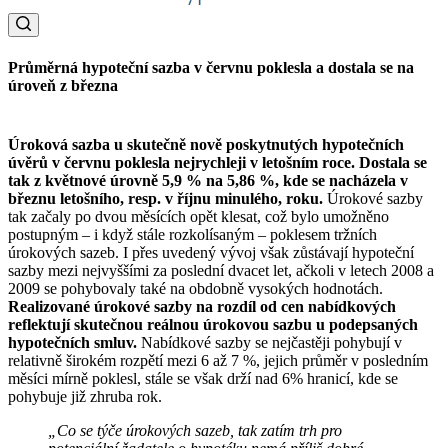
Průměrná hypoteční sazba v červnu poklesla a dostala se na
úroveň z března
Úroková sazba u skutečně nově poskytnutých hypotečních
úvěrů v červnu poklesla nejrychleji v letošním roce. Dostala se
tak z květnové úrovně 5,9 % na 5,86 %, kde se nacházela v
březnu letošního, resp. v říjnu minulého, roku.
Úrokové sazby
tak začaly po dvou měsících opět klesat, což bylo umožněno
postupným – i když stále rozkolísaným – poklesem tržních
úrokových sazeb. I přes uvedený vývoj však zůstávají hypoteční
sazby mezi nejvyššími za poslední dvacet let, ačkoli v letech 2008 a
2009 se pohybovaly také na obdobně vysokých hodnotách.
Realizované úrokové sazby na rozdíl od cen nabídkových
reflektují skutečnou reálnou úrokovou sazbu u podepsaných
hypotečních smluv.
Nabídkové sazby se nejčastěji pohybují v
relativně širokém rozpětí mezi 6 až 7 %, jejich průměr v posledním
měsíci mírně poklesl, stále se však drží nad 6% hranicí, kde se
pohybuje již zhruba rok.
„Co se týče úrokových sazeb, tak zatím trh pro