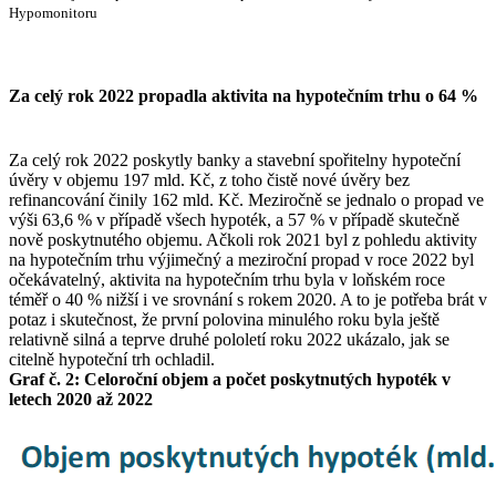
Hypomonitoru
Za celý rok 2022 propadla aktivita na hypotečním trhu o 64 %
Za celý rok 2022 poskytly banky a stavební spořitelny hypoteční
úvěry v objemu 197 mld. Kč, z toho čistě nové úvěry bez
refinancování činily 162 mld. Kč. Meziročně se jednalo o propad ve
výši 63,6 % v případě všech hypoték, a 57 % v případě skutečně
nově poskytnutého objemu. Ačkoli rok 2021 byl z pohledu aktivity
na hypotečním trhu výjimečný a meziroční propad v roce 2022 byl
očekávatelný, aktivita na hypotečním trhu byla v loňském roce
téměř o 40 % nižší i ve srovnání s rokem 2020. A to je potřeba brát v
potaz i skutečnost, že první polovina minulého roku byla ještě
relativně silná a teprve druhé pololetí roku 2022 ukázalo, jak se
citelně hypoteční trh ochladil.
Graf č. 2: Celoroční objem a počet poskytnutých hypoték v
letech 2020 až 2022