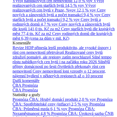
Vývoj nabídkových cen nemovitostí
12,9 % yoy
Vývoj
realizovaných cen starších bytů
14,5 % yoy
Vývoj
realizovaných cen bytů v Praze, %yoy
12,1 % yoy
Ceny
nových a zánovních bytů a počet transakcí
9,4 % yoy
Ceny
starších bytů a počet transakcí
9,2 % yoy
Ceny bytů a
rodinných domů
4,7 % yoy
Ceny nových a zánovních bytů
dle krajů
141,0 tis. Kč za m2
Ceny starších bytů dle krajských
měst
77,4 tis. Kč za m2
Ceny rodinných domů dle krajských
měst
6,39 (cena za dům v mil. Kč)
Komentáře
Revize HDP přinesla lepší produktivitu, ale vysoké úspory i
růst cen nemovitostí přetrvávají
Realizované ceny bytů
zdražují pomaleji, ale regiony zatím neochlazují
Silné tempo
růstu nabídkových cen bytů i na začátku roku 2026
Silnější
příjmy domácností po šesti čtvrtletích překonaly růst cen
nemovitostí
Ceny nemovitostí loni vzrostly o 12 procent,
nájemní bydlení v některých regionech až o 10 procent
Další komentáře
ČBA Prognóza
ČBA Prognóza
Statistiky a grafy
Prognóza ČBA: Hrubý domácí produkt
2,0 % yoy
Prognóza
ČBA: Spotřebitelské ceny (inflace)
2,5 % yoy
Prognóza
ČBA: Průměrná mzda
6,1 % yoy
Prognóza ČBA:
Nezaměstnanost
4,8 %
Prognóza ČBA: Úroková sazba ČNB