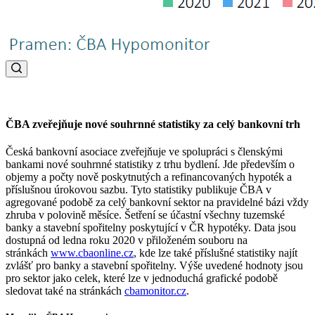
ČBA zveřejňuje nové souhrnné statistiky za celý bankovní trh
Česká bankovní asociace zveřejňuje ve spolupráci s členskými
bankami nové souhrnné statistiky z trhu bydlení. Jde především o
objemy a počty nově poskytnutých a refinancovaných hypoték a
příslušnou úrokovou sazbu. Tyto statistiky publikuje ČBA v
agregované podobě za celý bankovní sektor na pravidelné bázi vždy
zhruba v polovině měsíce. Šetření se účastní všechny tuzemské
banky a stavební spořitelny poskytující v ČR hypotéky. Data jsou
dostupná od ledna roku 2020 v přiloženém souboru na
stránkách
www.cbaonline.cz
, kde lze také příslušné statistiky najít
zvlášť pro banky a stavební spořitelny. Výše uvedené hodnoty jsou
pro sektor jako celek, které lze v jednoduchá grafické podobě
sledovat také na stránkách
cbamonitor.cz
.