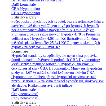
Bankovní statistika za červen 2026
Další komentáře
ČBA Hypomonitor
ČBA Hypomonitor
Statistiky a grafy
Počet poskytnutých nových hypoték bez a s refinancováním a
navýšením
46 tisíc; ytd
Objem nově poskytnutých hypoték
bez a s refinancováním a navýšením
215,9 mld. Kč; ytd
Průměrná úroková sazba nových hypoték
4,79 %
Průměrná
velikost nové hypotéky
4,68 mil. Kč
Ilustrativní průměrná
měsíční splátka hypotéky
25 841 Kč
Objemy poskytnutých
hypoték za celý rok
385 mld. Kč
Komentáře
Hypoteční standardy se zpřísnily, ale nejen silná poptávka
tlumila dopad do úvěrových podmínek
ČBA Hypomonitor:
Vyšší sazby a regulace přibrzdily hypotéky, trh však i v
červnu zůstal silný
ČBA Hypomonitor: Mírný růst hypoteční
sazby na 4,67 % udržel solidní květnovou aktivitu
ČBA
Hypomonitor: I duben přepsal hypoteční maxima se stále
nízkou sazbou 4,52 %
Vlna refixací hypoték sílí, úrokový šok
ale slábne. Rizikem zůstává vyšší inflace
Další komentáře
Ceny nemovitostí
Ceny nemovitostí
Statistiky a grafy