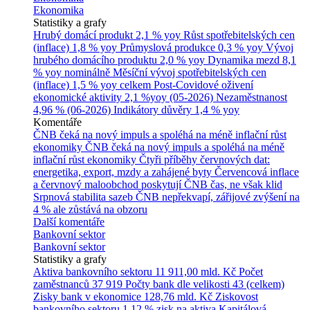
Ekonomika
Statistiky a grafy
Hrubý domácí produkt
2,1 % yoy
Růst spotřebitelských cen
(inflace)
1,8 % yoy
Průmyslová produkce
0,3 % yoy
Vývoj
hrubého domácího produktu
2,0 % yoy
Dynamika mezd
8,1
% yoy nominálně
Měsíční vývoj spotřebitelských cen
(inflace)
1,5 % yoy celkem
Post-Covidové oživení
ekonomické aktivity
2,1 %yoy (05-2026)
Nezaměstnanost
4,96 % (06-2026)
Indikátory důvěry
1,4 % yoy
Komentáře
ČNB čeká na nový impuls a spoléhá na méně inflační růst
ekonomiky
ČNB čeká na nový impuls a spoléhá na méně
inflační růst ekonomiky
Čtyři příběhy červnových dat:
energetika, export, mzdy a zahájené byty
Červencová inflace
a červnový maloobchod poskytují ČNB čas, ne však klid
Srpnová stabilita sazeb ČNB nepřekvapí, zářijové zvýšení na
4 % ale zůstává na obzoru
Další komentáře
Bankovní sektor
Bankovní sektor
Statistiky a grafy
Aktiva bankovního sektoru
11 911,00 mld. Kč
Počet
zaměstnanců
37 919
Počty bank dle velikosti
43 (celkem)
Zisky bank v ekonomice
128,76 mld. Kč
Ziskovost
bankovního sektoru
1,12 % zisk na aktiva
Kapitálová