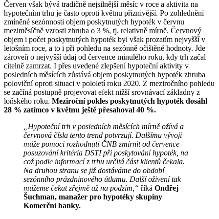
Červen však bývá tradičně nejsilnější měsíc v roce a aktivita na
hypotečním trhu je často oproti květnu příznivější. Po zohlednění
zmíněné sezónnosti objem poskytnutých hypoték v červnu
meziměsíčně vzrostl zhruba o 3 %, tj. relativně mírně. Červnový
objem i počet poskytnutých hypoték byl však prozatím nejvyšší v
letošním roce, a to i při pohledu na sezónně očištěné hodnoty. Jde
zároveň o nejvyšší údaj od července minulého roku, kdy trh začal
citelně zamrzat. I přes uvedené zlepšení hypoteční aktivity v
posledních měsících zůstává objem poskytnutých hypoték zhruba
poloviční oproti situaci v pololetí roku 2020. Z meziročního pohledu
se začíná postupně projevovat efekt nižší srovnávací základny z
loňského roku.
Meziroční pokles poskytnutých hypoték dosáhl
28 % zatímco v květnu ještě přesahoval 40 %.
„Hypoteční trh v posledních měsících mírně ožívá a
červnová čísla tento trend potvrzují. Dalšímu vývoji
může pomoci rozhodnutí ČNB zmírnit od července
posuzování kritéria DSTI při poskytování hypoték, na
což podle informací z trhu určitá část klientů čekala.
Na druhou stranu se již dostáváme do období
sezónního prázdninového útlumu. Další oživení tak
můžeme čekat zřejmě až na podzim,“
říká
Ondřej
Šuchman, manažer pro hypotéky skupiny
Komerční banky.