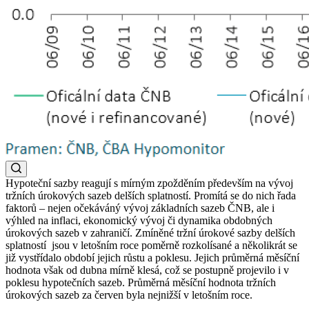
Hypoteční sazby reagují s mírným zpožděním především na vývoj
tržních úrokových sazeb delších splatností. Promítá se do nich řada
faktorů – nejen očekáváný vývoj základních sazeb ČNB, ale i
výhled na inflaci, ekonomický vývoj či dynamika obdobných
úrokových sazeb v zahraničí. Zmíněné tržní úrokové sazby delších
splatností jsou v letošním roce poměrně rozkolísané a několikrát se
již vystřídalo období jejich růstu a poklesu. Jejich průměrná měsíční
hodnota však od dubna mírně klesá, což se postupně projevilo i v
poklesu hypotečních sazeb. Průměrná měsíční hodnota tržních
úrokových sazeb za červen byla nejnižší v letošním roce.