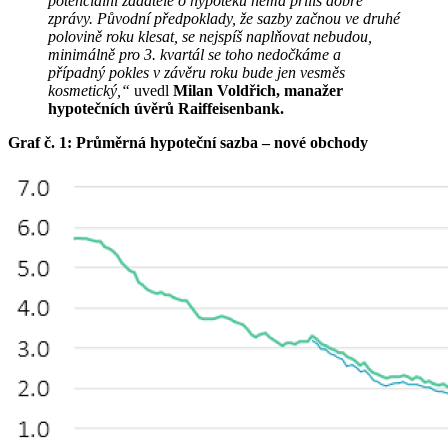
potenciální žadatele o hypotéku nemá příliš dobré
zprávy. Původní předpoklady, že sazby začnou ve druhé
polovině roku klesat, se nejspíš naplňovat nebudou,
minimálně pro 3. kvartál se toho nedočkáme a
případný pokles v závěru roku bude jen vesměs
kosmetický,“
uvedl
Milan Voldřich, manažer
hypotečních úvěrů Raiffeisenbank.
Graf č. 1: Průměrná hypoteční sazba – nové obchody