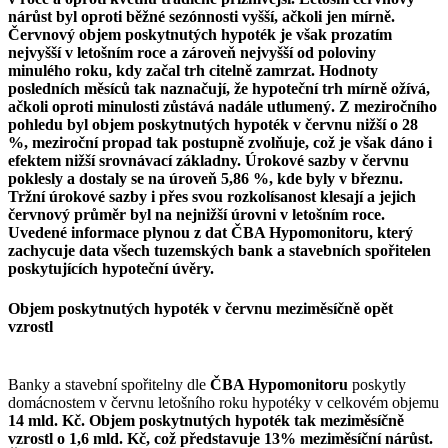
nárůst byl oproti běžné sezónnosti vyšší, ačkoli jen mírně.
Červnový objem poskytnutých hypoték je však prozatím
nejvyšší v letošním roce a zároveň nejvyšší od poloviny
minulého roku, kdy začal trh citelně zamrzat. Hodnoty
posledních měsíců tak naznačují, že hypoteční trh mírně ožívá,
ačkoli oproti minulosti zůstává nadále utlumený. Z meziročního
pohledu byl objem poskytnutých hypoték v červnu nižší o 28
%, meziroční propad tak postupně zvolňuje, což je však dáno i
efektem nižší srovnávací základny. Úrokové sazby v červnu
poklesly a dostaly se na úroveň 5,86 %, kde byly v březnu.
Tržní úrokové sazby i přes svou rozkolísanost klesají a jejich
červnový průměr byl na nejnižší úrovni v letošním roce.
Uvedené informace plynou z dat ČBA Hypomonitoru, který
zachycuje data všech tuzemských bank a stavebních spořitelen
poskytujících hypoteční úvěry.
Objem poskytnutých hypoték v červnu meziměsíčně opět
vzrostl
Banky a stavební spořitelny dle
ČBA Hypomonitoru
poskytly
domácnostem v červnu letošního roku hypotéky v celkovém objemu
14 mld. Kč. Objem poskytnutých hypoték tak meziměsíčně
vzrostl o 1,6 mld. Kč, což představuje 13% meziměsíční nárůst.