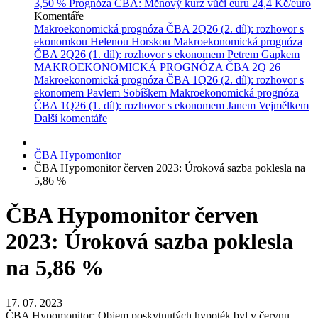
3,50 %
Prognóza ČBA: Měnový kurz vůči euru
24,4 Kč/euro
Komentáře
Makroekonomická prognóza ČBA 2Q26 (2. díl): rozhovor s
ekonomkou Helenou Horskou
Makroekonomická prognóza
ČBA 2Q26 (1. díl): rozhovor s ekonomem Petrem Gapkem
MAKROEKONOMICKÁ PROGNÓZA ČBA 2Q 26
Makroekonomická prognóza ČBA 1Q26 (2. díl): rozhovor s
ekonomem Pavlem Sobíškem
Makroekonomická prognóza
ČBA 1Q26 (1. díl): rozhovor s ekonomem Janem Vejmělkem
Další komentáře
ČBA Hypomonitor
ČBA Hypomonitor červen 2023: Úroková sazba poklesla na
5,86 %
ČBA Hypomonitor červen
2023: Úroková sazba poklesla
na 5,86 %
17. 07. 2023
ČBA Hypomonitor: Objem poskytnutých hypoték byl v červnu